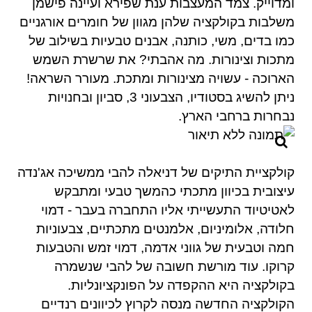
ומדוייק. צמד המעצבות ענת שפירא ועיינה פישמן
משלבות בקולקציה שלהן מגוון של חומרים אורגניים
כמו בדים, משי, כותנה, אבנים טבעיות בשילוב של
מתכות וצינורות. מה אהבתי? את שרשרת השמש
הארוכה - עשויה מצינורות ומתכת. מעורר השראה!
ניתן להשיג בסטודיו, הצבעוני 3, סביון ובחנויות
נבחרות ברחבי הארץ.
קולקציית התיקים של דניאלה להבי ממשיכה אג'נדה
עיצובית בכיוון מתכתי כהמשך טבעי ומתבקש
לאטיטיוד התעשייתי אליו התחברה בעבר - דמוי
חלודה, אלומיניום, אלמנטים מתכתיים, צבעוניות
חמה וטבעית של גווני אדמה, דמוי זמש והטבעות
קרוקו. עוד מורשת חשובה של להבי שנשמרה
בקולקציה היא ההקפדה על הפונקציונליות.
הקולקציה החדשה מנסה לקרוץ לכיוונים רנדיים