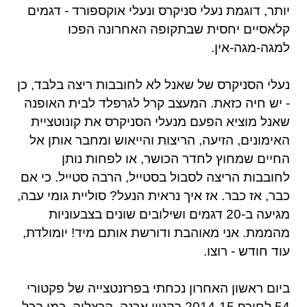
יותר, דוגמת נעלי סניקרס ונעלי אוקספורד - דגמים
קלאסיים יחסית שבתקופה האחרונה הפכו
למגה-מגה-אין.
נעלי הסניקרס של שאנל לא לחובבות ריצה בלבד, כן
- יש חיה כזאת. המעצב קרל לגרפלד לבית האופנה
שאנל מוציא הפעם מנעלי הסניקרס את קונוטציית
האימונים, הזיעה, הריצות והייאוש ומחבר אותן אל
החיים שמחוץ לחדר הכושר, או לפחות נותן
לחובבות הריצה לסבול בסטייל, הרבה סטייל. כי אם
כבר, אז כבר. אז איך נראית הנעל? סוליית גומי עבה,
מגיעה ב-20 דגמים ושילובים שונים בצבעוניות
מהממת. אני מאוהבת ודורשת אותם מיד! יומולדת,
עוד חודש - רוצו.
ביום ראשון האחרון נכחתי בפרזנטצייה של פקטורי
54 לחורף 2014-15 בקניון ארנה, הרצליה. כמו בכל