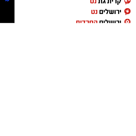
ו
חיתום של עסקאות
גדולות ו
מורכבות. המטרה ש
לנו
היא להעניק ללקוחותינו
מענה מקצועי, מהיר
ואיכותי, תוך התאמה אישית ומדויקת של הפתרונות
הפיננסיים לצרכיו של קהל היע
ד".
המבקרים הרבים בפסטיבל סיירו בין מגוון עבודות
האומנות ופגשו את היוצרים עצמם.
לצד תערוכת האומנות, נהנו באי 'יוצרים בגיל'
מהמופע "אהבה ללא גבולות" , מסע מוזיקלי מפריז
לירושלים בהשתתפות הפסנתרן
ליאונ
י
ד
פטשקה
והזמרת טילדה רג'ואן, שביצעו שירי אהבה
קלאסיים.