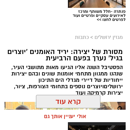
פנתרה -חלל משותף ומרכז
לאירועים עסקיים ופרטיים ועוד
ניסים ניצ'קו . קרדיט צילום - פרטי
לפרטים לחצו >>
מערכת ירושלים נט / 11:52 04.08.26
מגזין ירושלים
>
כתבות
תגים:
בנק ירושלים
מסורת של יצירה: יריד האומנים 'יוצרים
ניצ'קו נימ
נ
ה עם מי שהקימו את פעילות הבנקאות
בגיל' נערך בפעם הרביעית
הפרטית של הבנק בירושלים, ועת
ה
שב להוביל
הפסטיבל השנה אליו הגיעו מאות מתושבי העיר,
אותה בתקופה של צמיחה והרחבת הפעילות.
שנהנו ממגוון מתחמי אומנות שונים ובהם יצירות
בתפקידו האחרון הוא ניהל
את סניף הבנקאות
ייחודיות של דיירי מגדלי הים התיכון
הפרטית של הבנק בתל אביב
.
ירושליםויוצרים נוספים בתחומי הצורפות, ציור,
יצירות קרמיקה ועוד
קרא עוד
אולי יעניין אותך גם