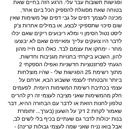
ופגישות חשובות עבר עלי. הרגע הזה בחיים שאת
בטוחה שאת מסוגלת להספיק הכל ביום אחד,
מכינה לעצמך דפים על גבי דפים של משימות שאין
שום סיכוי שתספיקי לבצע, או במילים אחרות צ'ק
ליסט נטול הסימן וי ומלא ריבועים ריקים שאם יכלו
לדבר היו צועקים עלייך ומאיימים שאם לא יבוצעו
מחר - ימחקו את עצמם לבד. כאלו הם חיי! מהון
להון, השבוע ביקרתי בחנויות מגניבות וחדשות,
הגעתי לפרזנטציות חדשניות ואפילו הספקתי 2
מתוך רשימת 25 הפגישות שלי - שהיו מוצלחות
ביותר והבטחתי לעצמי ששבוע הבא, ארחם על
עצמי בכתיבת רשימת המשימות היומית. לפעמים
חלק מהמשימות שאני מציבה לעצמי זה רק להרים
טלפון לחנות הזאת או לדבר עם הבחורה ההיא, דבר
שאמור לקחת 2 דק' על השעון (בערך... זתומרת
בנות יכולות לדבר גם שעתיים בכיף בלי לשים לב,
אבל בואו נניח שאני שמה לעצמי גבולות קרינה) -