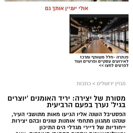
אולי יעניין אותך גם
פנתרה -חלל משותף ומרכז
לאירועים עסקיים ופרטיים ועוד
ניסים ניצ'קו . קרדיט צילום - פרטי
לפרטים לחצו >>
מערכת ירושלים נט / 11:52 04.08.26
מגזין ירושלים
>
כתבות
תגים:
בנק ירושלים
מסורת של יצירה: יריד האומנים 'יוצרים
ניצ'קו נימ
נ
ה עם מי שהקימו את פעילות הבנקאות
בגיל' נערך בפעם הרביעית
הפרטית של הבנק בירושלים, ועת
ה
שב להוביל
הפסטיבל השנה אליו הגיעו מאות מתושבי העיר,
אותה בתקופה של צמיחה והרחבת הפעילות.
שנהנו ממגוון מתחמי אומנות שונים ובהם יצירות
בתפקידו האחרון הוא ניהל
את סניף הבנקאות
ייחודיות של דיירי מגדלי הים התיכון
הפרטית של הבנק בתל אביב
.