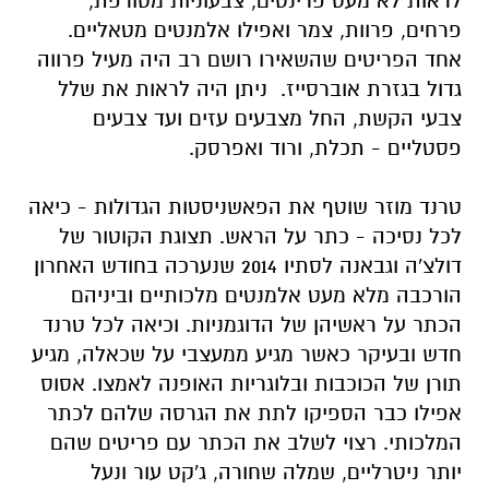
לראות לא מעט פרינטים, צבעוניות מטורפת,
פרחים, פרוות, צמר ואפילו אלמנטים מטאליים.
אחד הפריטים שהשאירו רושם רב היה מעיל פרווה
גדול בגזרת אוברסייז. ניתן היה לראות את שלל
צבעי הקשת, החל מצבעים עזים ועד צבעים
פסטליים - תכלת, ורוד ואפרסק.
טרנד מוזר שוטף את הפאשניסטות הגדולות - כיאה
לכל נסיכה - כתר על הראש. תצוגת הקוטור של
דולצ'ה וגבאנה לסתיו 2014 שנערכה בחודש האחרון
הורכבה מלא מעט אלמנטים מלכותיים וביניהם
הכתר על ראשיהן של הדוגמניות. וכיאה לכל טרנד
חדש ובעיקר כאשר מגיע ממעצבי על שכאלה, מגיע
תורן של הכוכבות ובלוגריות האופנה לאמצו. אסוס
אפילו כבר הספיקו לתת את הגרסה שלהם לכתר
המלכותי. רצוי לשלב את הכתר עם פריטים שהם
יותר ניטרליים, שמלה שחורה, ג'קט עור ונעל