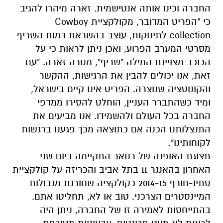
החברה וכינו אותה אנטישמית. זארה מיהרו להגיב
כי "הפריט המדובר, מקולקציית Cowboy
collection לתינוקות, עוצב בהשראת דמות השריף
מסרטי המערב הפרוע, ואכן ניתן לראות כי על
הכוכב מצויינת המילה "שריף", מסרה זארה. "עם
זאת, אנו יכולים להבין את הרגישות, ההקשר
והקונוטציה שנוצרה. הפריט אינו קיים בישראל,
ומיד כשהתברר העניין, הוחלט להסירו ממדפי
החברה בכל העולם ולהשמידו. אנו מביעים את
התנצלותנו הכנה אם כתוצאה מכך פגענו ברגשות
לקוחותינו".
תצוגת האופנה של רנואר התקיימה ביום שני
האחרון בהאנגר 11 בתל אביב והכריזה על קולקציית
סתיו-חורף 2014-15 כקולקציה שחורגת מגבולות
המיינסטרים הצרכני. טוב או לא, תחליטו אתם.
בהתייחסות לאמירה זו של החברה, ניתן היה