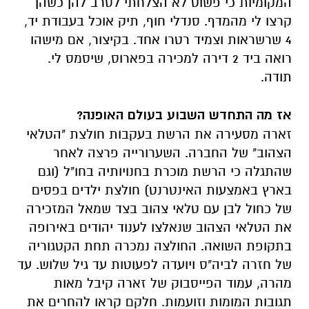
המקומיות כי פשוט לא הצלחתי לסרב להן כשהן
קרצו לי מהמדף. סנדלי חוף, תיק אוכל בעבודת יד,
4 שרשראות וצמיד רטרו אחד. בקיצור, אם מישהו
רואה ביד 2 דירה למכירה בפארוס, שיסמס לי.
תודה.
אז מה התחדש השבוע בעולם האופנה?
זארה מסעירה את הרשת בעקבות חולצת "הטלאי
הצהוב" של החברה. השערורייה פרצה לאחר
שהתגלה כי הרשת מוכרת בחנויותיה בחו"ל (וגם
בארץ באמצעות האינטרנט) חולצת ילדים בפסים
של כחול לבן עם טלאי צהוב בצד שמאל המזכירה
את הטלאי הצהוב שנאלצו לענוד יהודים באירופה
בתקופת השואה. החולצה נמכרה תחת הקטגוריה
של חזרה לביה"ס ויועדה לפעוטות עד גיל שלוש. עד
מהרה, עמוד הפייסבוק של זארה קיבל מאות
תגובות המומות וזועמות. חלקם קראו להחרים את