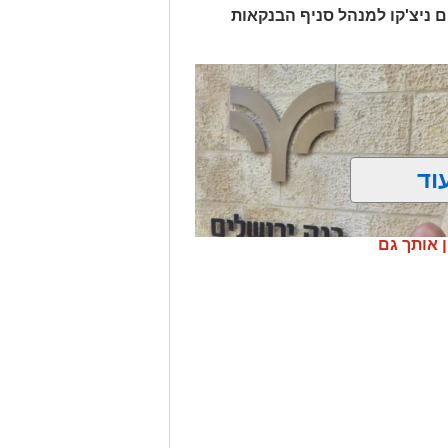
ים ניצ'קו למנהל סניף הבנקאות
וד
ן אותך גם