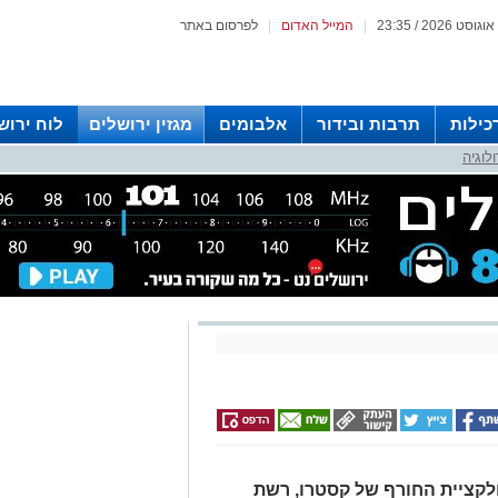
|
המייל האדום
|
לפרסום באתר
כילות
תרבות ובידור
אלבומים
מגזין ירושלים
לוח ירוש
לוגיה
 רדיו ירושלים
לקציית החורף של קסטרו, רשת