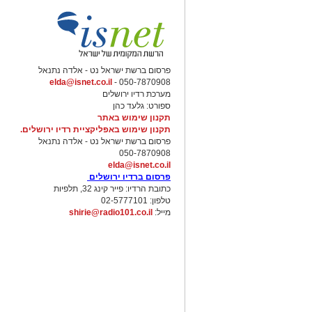
ללקוחותינו
".
ניסים ניצ
'
קו
מנהל סניף
בנקאות פרטית
בנ
ניהלתי במשך מספר שנים מאז
הקמתו.
אני
בנקאות פרטית
ו
בניהול ו
חיתום של עסקאו
פרסום ברשת ישראל נט - אלדה נתנאל
להעניק ללקוחותינו
מענה מקצועי, מהיר וא
elda@isnet.co.il
050-7870908 -
הפתרונות הפיננסיים לצרכיו של קהל היע
ד
מערכת רדיו ירושלים
ספורט: גלעד כהן
תקנון שימוש באתר
תקנון שימוש באפליקציית רדיו ירושלים.
פרסום ברשת ישראל נט - אלדה נתנאל
050-7870908
elda@isnet.co.il
פרסום ברדיו ירושלים
כתובת הרדיו: פייר קינג 32, תלפיות
טלפון: 02-5777101
מייל:
shirie@radio101.co.il