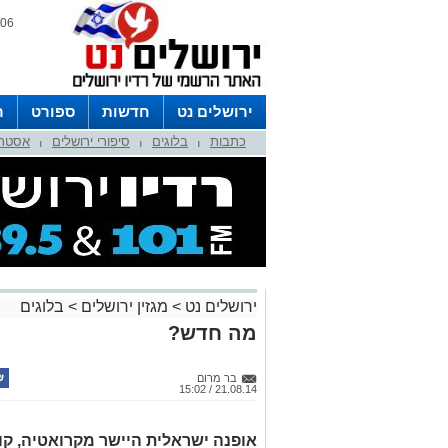
06 אוגוסט 2026 / 23:35
ירושלים נט
חדשות
ספורט
ר
כתבות
בלוגים
סיפורי ירושלים
אסטרו
לפרסום ברדיו צרו קשר
לוח שדורים
|
|
|
ירושלים נט
>
מגזין ירושלים
>
בלוגים
מה חדש?
בר מרום
21.08.14 / 15:02
אופנה ישראלית היישר מקרואטיה, קו