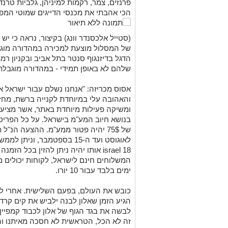
פרנזים, צמר, רקמות למיניהן, גלביות טרנדיו
הכי אהבתי את מכנסי
הדייגים שמוטי המפ
(סטייל אלכסנדר וונג) בקיצור, נראה כי יש
של המסלול מוצעת למכירה במהדורה מוגב
הדגל בדיזנגוף סנטר בתל אביב ובקניון רמ
שלהם לא באופן תמידי - במהדורה מוגבלת
אסוס מכריזה: "אנחנו נשלם עבור ישראל 
והאהובה עלי במיוחדת לקנייה ברשת, מ
ומשיקה פעילות מיוחדת באתר, אשר מציע 
בנושא חיוב המע"מ בישראל. על כל הפרי
לאוגוסט ועד ה-15 בספטמבר, 
ימים בלבד עבור 10 יורו.
כובש את העולם, בפעם השלישית. אחרי ליי
הגיע הזמן שאלון לבנה ילביש את קים קר
לבשה את בגד הגוף של אלון לכבוד קמפיי
זה לא הכל, הטראשית לא חסכה מאיתנו 