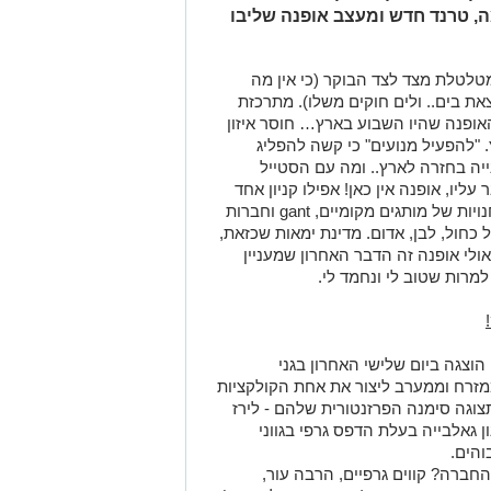
, טרנד חדש ומעצב אופנה שליבו
טלטלת מצד לצד הבוקר (כי אין מה
ת בים.. ולים חוקים משלו). מתרכזת
אופנה שהיו השבוע בארץ… חוסר איזון
 "להפעיל מנועים" כי קשה להפליג
ייה בחזרה לארץ.. ומה עם הסטייל
ליו, אופנה אין כאן! אפילו קניון אחד
לא מצאתי באזור ותאמינו לי שחיפשתי… חנויות של מותגים מקומיים, gant וחברות
כחול, לבן, אדום. מדינת ימאות שכזאת,
ולי אופנה זה הדבר האחרון שמעניין
למרות שטוב לי ונחמד לי.
רף 2014/15 של קסטרו הוצגה ביום שלישי האחרון בגני
זרח וממערב ליצור את אחת הקולקציות
וגה סימנה הפרזנטורית שלהם - לירז
גאלבייה בעלת הדפס גרפי בגווני
והים.
חברה? קווים גרפיים, הרבה עור,