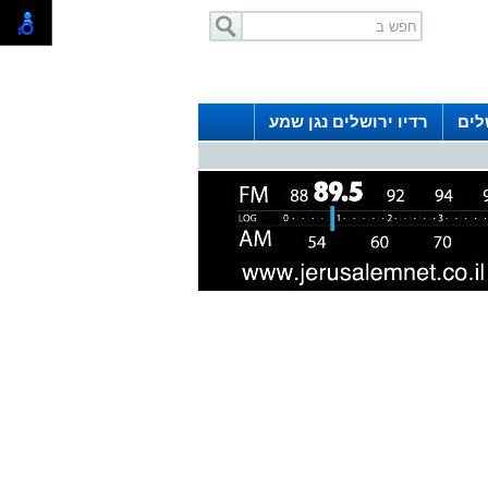
לים
רדיו ירושלים נגן שמע