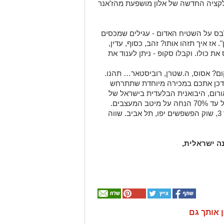
וס מינוס 20 מליון! הקולקציה החדשה של אלון מושפעת מהז'אנר
לבס על השטיח האדום - עגילים שמכסים
 אז איך תזהו אותו? זהב, כסוף, עדין,
את כולו. וקבלו סקופ - ניתן לענוד את
ום? אסוס, ה.שטרן, רוביסטאר… תהנו.
לעדכן אתכם במכירה מיוחדת שתתרחש
 ויינגולד שואורום, היבואנית הבלעדית בישראל של
אופנת הים השחור במכירת קיץ מיוחדת של עד 70% הנחה על מיטב המעצבים.
טווח מחירים: 99-7000 ש"ח. פנחס בן יאיר 3, שוק הפשפשים יפו, תל אביב. שווה
ה ישראלית,
ן אותך גם