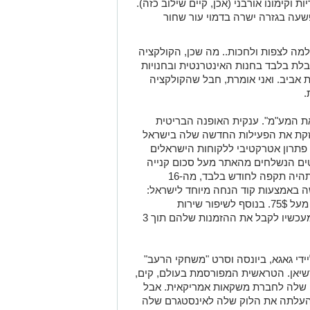
ת וקימונו אורבני (אכן, קיים שילוב כזה).
שעה בגזרה ישרה בדמוי עור שחור
 למה לצפות ולחכות.. מה שכן, הקולקציה
לת בלבד בחנות האינטרנטית ובחנויות
ת אביב. ואני אומרת, חבל שהקולקציה
.
את המע"מ". ענקית האופנה הבריטית
חזקת את הפעילות החדשה שלה בישראל
פתרון אטרקטיבי ללקוחות הישראלים
טים הנשלחים מהאתר מעל סכום קנייה
של 75$ יהיה פטור ממע"מ. ההצעה הנ"ל תהיה תקפה לחודש בלבד, מה-16
וניתן לממשה באמצעות קוד הנחה מיוחד לישראל:
israel 18 אותו יהיה ניתן להזין בכל הזמנה מעל 75$. בנוסף לשיפור שירות
המשלוחים חינם לישראל, לקוחות יכולים מעכשיו לקבל את ההזמנות שלהם תוך 3
די גאגא, ביונסה וסרט "משחקי הרעב"
דשיאן. הטראשית המפורסמת בעולם, קים,
ן שלה לחברת משקאות אמריקאית. אבל
והעלתה את הלוק שלה לאינסטגרם שלה