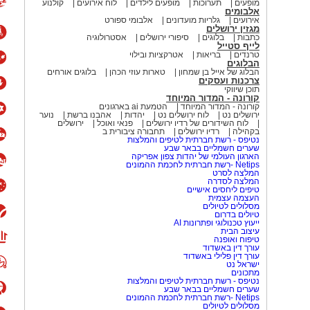
מופעים
תערוכות
מופעים לילדים
לוח אירועים
קולנוע
אלבומים
אירועים
גלריות מועדונים
אלבומי ספורט
מגזין ירושלים
ק ירושלים
:
"
אני שמח לחזור לסניף
אותו
כתבות
בלוגים
סיפורי ירושלים
אסטרולוגיה
לייף סטייל
 מביא איתי ניסיון רב בניהול
בתחום
טרנדים
בריאות
אטרקציות ובילוי
הבלוגים
ת
גדולות ו
מורכבות. המטרה ש
לנו
היא
הבלוג של אייל בן שמחון
טארות עוזי הכהן
בלוגים אורחים
יכותי, תוך התאמה אישית ומדויקת של
צרכנות ועסקים
תוכן שיווקי
".
קורונה - המדור המיוחד
קורונה - המדור המיוחד
הטמעת ai בארגונים
ירושלים נט
לוח ירושלים נט
יהדות
אהבנו ברשת
נוער
לוח השידורים של רדיו ירושלים
פנאי ואוכל
ירושלים
בקהילה
רדיו ירושלים
תחבורה ציבורית ב
נטיפס - רשת חברתית לטיפים והמלצות
שערים חשמליים בבאר שבע
הארגון העולמי של יהדות צפון אפריקה
Netips -רשת חברתית לחכמת ההמונים
המלצה לסרט
המלצה לסדרה
טיפים ליחסים אישיים
העצמה עצמית
מסלולים לטיולים
טיולים בדרום
ייעוץ טכנולוגי ופתרונות AI
עיצוב הבית
טיפוח ואופנה
עורך דין באשדוד
עורך דין פלילי באשדוד
ישראל נט
מתכונים
נטיפס - רשת חברתית לטיפים והמלצות
שערים חשמליים בבאר שבע
Netips -רשת חברתית לחכמת ההמונים
מסלולים לטיולים