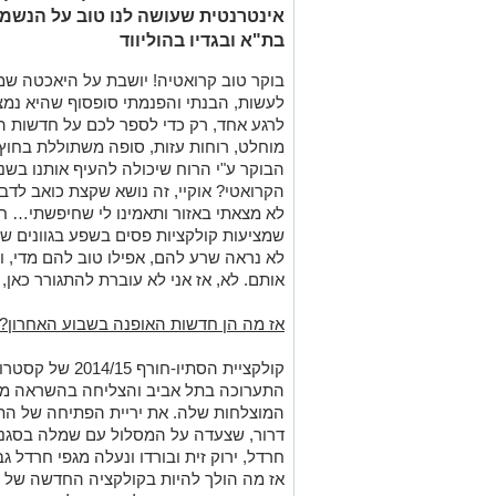
אינטרנטית שעושה לנו טוב על הנשמה
בת"א ובגדיו בהוליווד
בוקר טוב קרואטיה! יושבת על היאכטה שמ
לעשות, הבנתי והפנמתי סופסוף שהיא נמצא
לרגע אחד, רק כדי לספר לכם על חדשות ה
מוחלט, רוחות עזות, סופה משתוללת בחוץ.
הבוקר ע"י הרוח שיכולה להעיף אותנו בשנ
הקרואטי? אוקיי, זה נושא שקצת כואב לדבר ע
שמציעות קולקציות פסים בשפע בגוונים של 
לא נראה שרע להם, אפילו טוב להם מדי, וא
אותם. לא, אז אני לא עוברת להתגורר כאן, 
אז מה הן חדשות האופנה בשבוע האחרון?!
קולקציית הסתיו-חו
התערוכה בתל אביב והצליחה בהשראה ממ
המוצלחות שלה. את יריית הפתיחה של התצ
דרור, שצעדה על המסלול עם שמלה בסגנון 
חרדל, ירוק זית ובורדו ונעלה מגפי חרדל גב
אז מה הולך להיות בקולקציה החדשה של ה