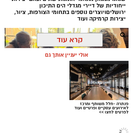
בתפקידו האחרון הוא ניהל
את סניף הבנקאות
ייחודיות של דיירי מגדלי הים התיכון
הפרטית של הבנק בתל אביב
.
ירושליםויוצרים נוספים בתחומי הצורפות, ציור,
יצירות קרמיקה ועוד
קרא עוד
אולי יעניין אותך גם
סניף הבנקאות הפרטית בירושלים מלווה במשך
שנים משפחות, אנשי עסקים ותושבי חוץ הפועלים
בעיר, ומהווה אחד ממוקדי הפעילות המרכזיים של
פנתרה -חלל משותף ומרכז
הבנק.
לאירועים עסקיים ופרטיים ועוד
לפרטים לחצו >>
לאורך שנותיו בבנק
ירושלים
מילא
ניצ'קו
שורת
צילום: צליל יצחק
תפקידים ניהוליים במטה הבנק ובמערך הסניפים,
מגזין ירושלים
>
כתבות