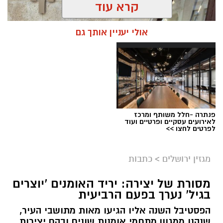
קרא עוד
אולי יעניין אותך גם
פנתרה -חלל משותף ומרכז
לאירועים עסקיים ופרטיים ועוד
ניסים ניצ'קו . קרדיט צילום - פרטי
לפרטים לחצו >>
מערכת ירושלים נט / 11:52 04.08.26
מגזין ירושלים
>
כתבות
תגים:
בנק ירושלים
מסורת של יצירה: יריד האומנים 'יוצרים
ניצ'קו נימ
נ
ה עם מי שהקימו את פעילות הבנקאות
בגיל' נערך בפעם הרביעית
הפרטית של הבנק בירושלים, ועת
ה
שב להוביל
הפסטיבל השנה אליו הגיעו מאות מתושבי העיר,
אותה בתקופה של צמיחה והרחבת הפעילות.
שנהנו ממגוון מתחמי אומנות שונים ובהם יצירות