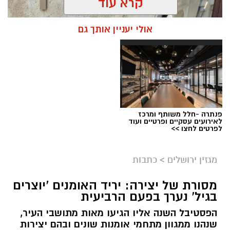
קרא עוד
אולי יעניין אותך גם
פנתרה -חלל משותף ומרכז
לאירועים עסקיים ופרטיים ועוד
ניסים ניצ'קו . קרדיט צילום - פרטי
לפרטים לחצו >>
מערכת ירושלים נט / 11:52 04.08.26
מגזין ירושלים
>
כתבות
תגים:
בנק ירושלים
מסורת של יצירה: יריד האומנים 'יוצרים
ניצ'קו נימ
נ
ה עם מי שהקימו את פעילות הבנקאות
בגיל' נערך בפעם הרביעית
הפרטית של הבנק בירושלים, ועת
ה
שב להוביל
הפסטיבל השנה אליו הגיעו מאות מתושבי העיר,
אותה בתקופה של צמיחה והרחבת הפעילות.
שנהנו ממגוון מתחמי אומנות שונים ובהם יצירות
בתפקידו האחרון הוא ניהל
את סניף הבנקאות