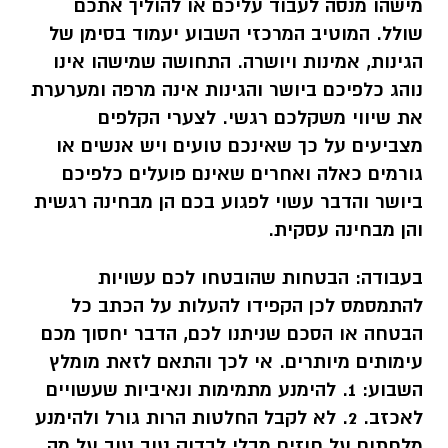
מישהו מנסה לעבוד עליכם או להוליך אתכם
שולל. המוטיב המרכזי השבוע יעמוד בסימן של
הגינות, אמינות ויושרה. התחושה שמישהו אינו
נוהג כלפיכם ביושר והגינות אינה מרפה ומערערת
את שיווי משקלכם רגשי. לצערי הקלפים
מצביעים על כך שאינכם טועים ויש אנשים או
גורמים כאלה ואחרים שאינם פועלים כלפיכם
ביושר והדבר עשוי לפגוע בכם הן מבחינה רגשית
והן מבחינה עסקית.
בעבודה:
הבטחות שהובטחו לכם עשויות
להתמסמס לכן הקפידו להעלות על הכתב כל
הבטחה או הסכם שניתנו לכם, הדבר יחסוך מכם
עימותים מיותרים. אי לכך והתאם לזאת מומלץ
השבוע: 1. להימנע מתמימות ונאיביות שעשויים
לאכזב. 2. לא לקבל החלטות הרות גורל ולהימנע
מלחתום על חוזים מבלי לבדוק טוב טוב על מה