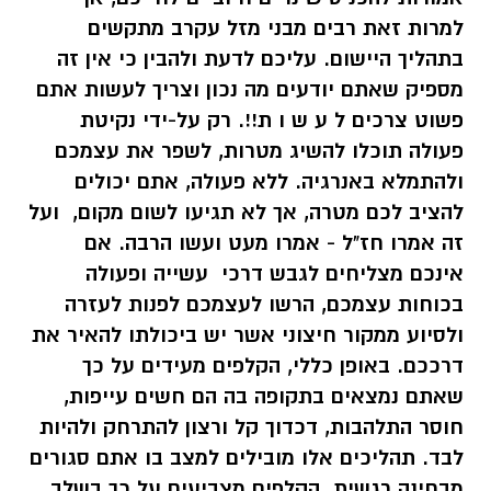
למרות זאת רבים מבני מזל עקרב מתקשים
בתהליך היישום. עליכם לדעת ולהבין כי אין זה
מספיק שאתם יודעים מה נכון וצריך לעשות אתם
פשוט צרכים ל ע ש ו ת!!. רק על-ידי נקיטת
פעולה תוכלו להשיג
מטרות,
לשפר את עצמכם
ולהתמלא באנרגיה. ללא פעולה, אתם יכולים
להציב לכם מטרה, אך
לא תגיעו לשום מקום,
ועל
זה אמרו חז"ל - אמרו מעט ועשו הרבה. אם
אינכם מצליחים לגבש דרכי עשייה ופעולה
בכוחות עצמכם, הרשו לעצמכם לפנות לעזרה
ולסיוע ממקור חיצוני אשר יש ביכולתו להאיר את
דרככם. באופן כללי, הקלפים מעידים על כך
שאתם נמצאים בתקופה בה הם חשים עייפות,
חוסר התלהבות, דכדוך קל ורצון להתרחק ולהיות
לבד. תהליכים אלו מובילים למצב בו אתם סגורים
מבחינה רגשית. הקלפים מצביעים על כך בשלב