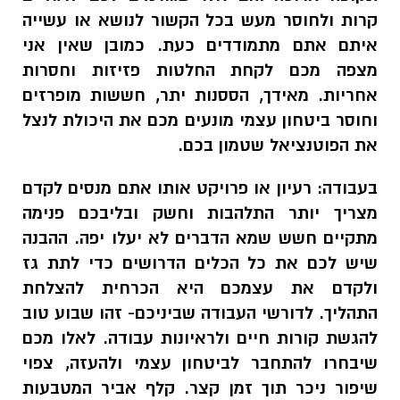
קרות ולחוסר מעש בכל הקשור לנושא או עשייה
איתם אתם מתמודדים כעת. כמובן שאין אני
מצפה מכם לקחת החלטות פזיזות וחסרות
אחריות. מאידך, הססנות יתר, חששות מופרזים
וחוסר ביטחון עצמי מונעים מכם את היכולת לנצל
את הפוטנציאל שטמון בכם.
בעבודה:
רעיון או פרויקט אותו אתם מנסים לקדם
מצריך יותר התלהבות וחשק ובליבכם פנימה
מתקיים חשש שמא הדברים לא יעלו יפה. ההבנה
שיש לכם את כל הכלים הדרושים כדי לתת גז
ולקדם את עצמכם היא הכרחית להצלחת
התהליך. לדורשי העבודה שביניכם- זהו שבוע טוב
להגשת קורות חיים ולראיונות עבודה. לאלו מכם
שיבחרו להתחבר לביטחון עצמי ולהעזה, צפוי
שיפור ניכר תוך זמן קצר. קלף אביר המטבעות