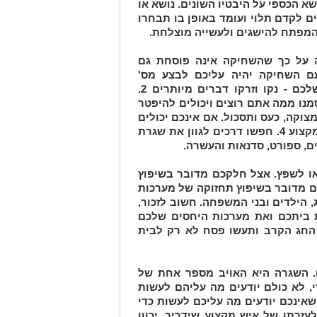
א הכספי על היבטיו השונים. נושא או
ם לקדם תלוי ועומד באופן בו תבחרו
המפתח להישגים ולעשייה מוצלחת.
 על כך שהשחיקה אינה פוסחת גם
ם השחיקה יהיה עליכם לבצע מס'
דברים: 1. לארגן את פינת העבודה שלכם - נקו וזרקו דברים מיותרים 2.
מנו ממה אתם רוצים ויכולים להיפטר
טפלו בהרגשת מצוקה, כעס ותסכול. אם אינכם יכולים
לעשות זאת לבד פנו לעזרתו של איש מקצוע 4. חפשו דרכים לגוון את שגרת
ים, ספורט, סדנאות והעשרה.
ו לשפץ. אצל חלקכם מדובר בשיפוץ
ם מדובר בשיפוץ תחזוקה של מערכות
 הילדים ובני המשפחה. חשוב לזכור,
 ביתכם ואת מערכות היחסים שלכם
 החג הקרב ותעשו פסח לא רק לבית
 השגרה היא האויב מספר אחת של
רי, לא כולם יודעים מה עליהם לעשות
אינכם יודעים מה עליכם לעשות כדי
זרתו של איש מקצוע שידריך, יכוון