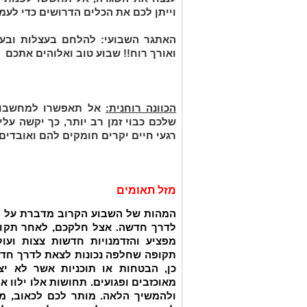
וייתן לכם את הכלים הדרושים כדי לעמ
האתגר השבועי:
להלחם בעצלות ובעצ
ואורך רוח!! שבוע טוב ואלוהים אתכם
הכוונה רוחנית:
אל תאפשרו למחשבות 
שלכם כבוי זמן רב יותר, כך יקשה על
רגעי חיים יקרים חומקים להם ואובדים.
מזל תאומים
המהות של השבוע הקרוב מדברת על תו
לדרך חדשה. אצל חלקכם, לאחר תקופ
מפציע
והזדמנויות חדשות צצות ועו
תקופה שחלפה נכונות לצאת לדרך חדשה
כן, הבטחות או תוכניות אשר לא יצ
מאוכזבים ופגועים. תחושות אלו ילוו 
ולהמשיך הלאה. מותר לכם לכאוב, מ