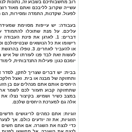
רוב מחשבותיכם בשבוע זה, נתונות לנוש
עשייה שקרוב לליבכם ואתם מאוד רוצי
לפעול. שקדנות, התמדה ומסירות, הם 
בעבודה:
יש עייפות מסוימת שמעידה
עליכם. על מנת שתוכלו להתמודד ע
רישומו את כל הנושאים שבטיפולכם וס
או להעביר לאחרים. 3. 
יומכם כגון: פעילות התנדבותית, לימוד
בבית:
יש דברים שצריך לתקן, לסדר א
ותחזוקה של מבנה או בית. ואצל חלקכ
היחסים אותם אתם מנהלים עם בן הזוג,
שתחזוקה קבוע תעזור לכם לשמר את
במצב כשיר ושמיש. בקיצור נצלו את
אלה גם למערכת היחסים שלכם.
זוגיות:
אתם כמהים לריגושים חדשים.
הזוגיות, את זה יודעים כולם. אך לצע
כדי לנצח את השגרה. אם אתם חשים ש
לנצח את השגרה, אל תחששו לפנות לע