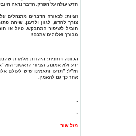
חדש עולה על הפרק. הדבר נראה חיובי.
זוגיות:
לכאורה הדברים מתנהלים על 
צורך לחדש, לגוון ולרענן. שיחה פתו
תוביל לשיפור המתבקש. טיול או חופ
מבורך ואלוהים אתכם!!
הכוונה רוחנית:
היהדות מלמדת שהבסיס
ידע
ולא
אמונה. הציווי הראשוני הוא "אנ
חז"ל: "תדעו ותאמינו שיש לעולם אלו
אחר כך גם להאמין.
-
-
מזל שור