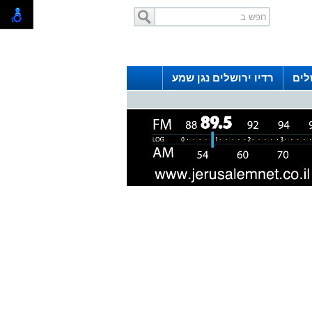
לים
רדיו ירושלים נגן שמע