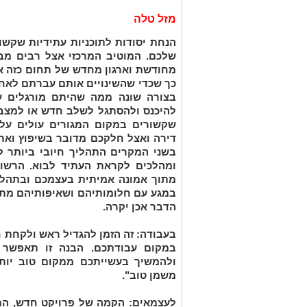
מזל טלה
הנחת יסודות לתוכניות עתידיות שקשו
שלכם. המוטיב המרכזי אצל רבים מבנ
מחודשת וארגון מחדש של תחום כזה א
כך שכדי שהשינויים אותם עברתם לאחרו
בצורה שונה ממה שהיתם מורגלים עד 
להיכנס ולהסתגל לשלב חדש או למצב ח
שקשורים במקום המגורים עולים על
דירה ואצל חלקכם מדובר בשיפוץ וארג
בשני המקרים התהליך חיובי ביותר ל
ומהלכים לקראת העתיד לבוא. הרשו
מתוך אמונה אמיתית בעצמכם ובתהלי
במגע עם חלומותיהם ושאיפותיהם מתו
הדבר אכן יקרה.
בעבודה:
זה הזמן להגדיל ראש ולקחת 
במקום עבודתכם. הבנה זו תאפשר
ולהמשיך בעשייתכם ממקום טוב יות
משמן טוב".
לעצמאים:
הקמה של פרויקט חדש, התפ