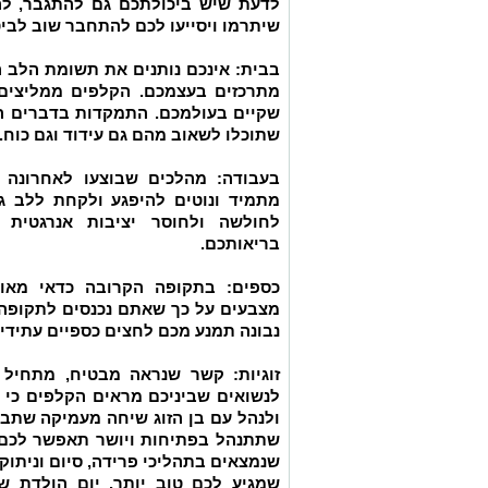
לדעת שיש ביכולתכם גם להתגבר, לה
שיתרמו ויסייעו לכם להתחבר שוב לבי
בבית:
אינכם נותנים את תשומת הלב 
מתרכזים בעצמכם. הקלפים ממליצים
שקיים בעולמכם. התמקדות בדברים הט
שתוכלו לשאוב מהם גם עידוד וגם כוח.
בעבודה:
מהלכים שבוצעו לאחרונה ג
מתמיד ונוטים להיפגע ולקחת ללב ג
לחולשה ולחוסר יציבות אנרגטית 
בריאותכם.
כספים:
בתקופה הקרובה כדאי מאוד 
מצבעים על כך שאתם נכנסים לתקופה 
נבונה תמנע מכם לחצים כספיים עתידיי
זוגיות:
קשר שנראה מבטיח, מתחיל לעו
לנשואים שביניכם מראים הקלפים כי 
ולנהל עם בן הזוג שיחה מעמיקה שתבהיר
שתתנהל בפתיחות ויושר תאפשר לכם ל
שנמצאים בתהליכי פרידה, סיום וניתו
שמגיע לכם טוב יותר. יום הולדת ש