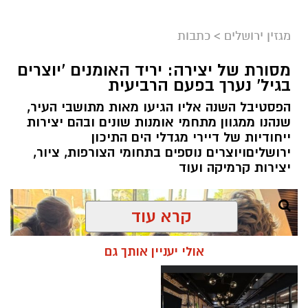
מערכת ירושלים נט / 11:52 04.08.26
מגזין ירושלים
>
כתבות
תגים:
בנק ירושלים
מסורת של יצירה: יריד האומנים 'יוצרים
ניצ'קו נימ
נ
ה עם מי שהקימו את פעילות הבנקאות
בגיל' נערך בפעם הרביעית
הפרטית של הבנק בירושלים, ועת
ה
שב להוביל
הפסטיבל השנה אליו הגיעו מאות מתושבי העיר,
אותה בתקופה של צמיחה והרחבת הפעילות.
שנהנו ממגוון מתחמי אומנות שונים ובהם יצירות
בתפקידו האחרון הוא ניהל
את סניף הבנקאות
ייחודיות של דיירי מגדלי הים התיכון
הפרטית של הבנק בתל אביב
.
ירושליםויוצרים נוספים בתחומי הצורפות, ציור,
יצירות קרמיקה ועוד
קרא עוד
אולי יעניין אותך גם