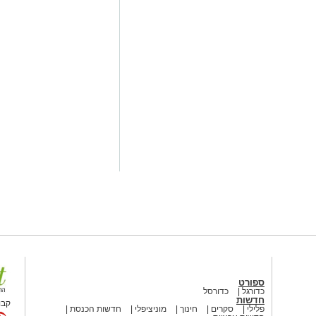
רים בגיל
'
במגדלי הים התיכון בירושלים.
ה הרביעית ברציפות
,
המורכב
כולו
מ
פרי
ל הפסטיבל השנה
אליו הגיעו מאות
שונים ובהם יצירות ייחודיות של דיירי
בתחומי ה
צורפות, ציור, יצירות קרמיקה
ונות לאחד מאירועי האומנות המרכזיים
ת שיא של
יצירה
שנתית רחבה. במגדלי
שגרתיות, אלא מקדמים תהליך למידה
ה אומנותית שזוכה לעמוד בקדמת
ית במה מכובדת להציג את עבודות
בך נוסף להגשים, ליצור ולהוביל חיים
ספורט
עבודות האומנות ופגשו את היוצרים
כדורגל
כדורסל
חדשות
קבו
פלילי
סקרים
חינוך
מוניציפלי
חדשות הכנסת