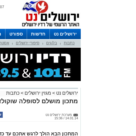
07 אוגוסט 2026 / 23:43
ירושלים נט
חדשות
ספורט
ר
כתבות
בלוגים
סיפורי ירושלים
אסטרו
לפרסום ברדיו צרו קשר
לוח שדורים
|
|
|
ירושלים נט
>
מגזין ירושלים
>
כתבות
מתכון מושלם לסופלה שוקולד
מערכת ירושלים נט
14.01.14 / 15:36
המתכון הבא הולך לרגש אתכם עד כדי