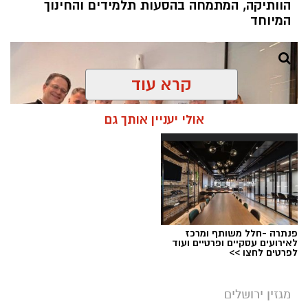
הוותיקה, המתמחה בהסעות תלמידים והחינוך
המיוחד
קרא עוד
אולי יעניין אותך גם
פנתרה -חלל משותף ומרכז
לאירועים עסקיים ופרטיים ועוד
לפרטים לחצו >>
סופרבוס הסעים ותיור
מערכת ירושלים נט / 08:48 10.08.26
מגזין ירושלים