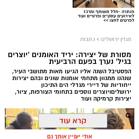
פנתרה -חלל משותף ומרכז
לאירועים עסקיים ופרטיים ועוד
ניסים ניצ'קו . קרדיט צילום - פרטי
לפרטים לחצו >>
מערכת ירושלים נט / 11:52 04.08.26
מגזין ירושלים
>
כתבות
תגים:
בנק ירושלים
מסורת של יצירה: יריד האומנים 'יוצרים
ניצ'קו נימ
נ
ה עם מי שהקימו את פעילות הבנקאות
בגיל' נערך בפעם הרביעית
הפרטית של הבנק בירושלים, ועת
ה
שב להוביל
הפסטיבל השנה אליו הגיעו מאות מתושבי העיר,
אותה בתקופה של צמיחה והרחבת הפעילות.
שנהנו ממגוון מתחמי אומנות שונים ובהם יצירות
בתפקידו האחרון הוא ניהל
את סניף הבנקאות
ייחודיות של דיירי מגדלי הים התיכון
הפרטית של הבנק בתל אביב
.
ירושליםויוצרים נוספים בתחומי הצורפות, ציור,
יצירות קרמיקה ועוד
קרא עוד
אולי יעניין אותך גם