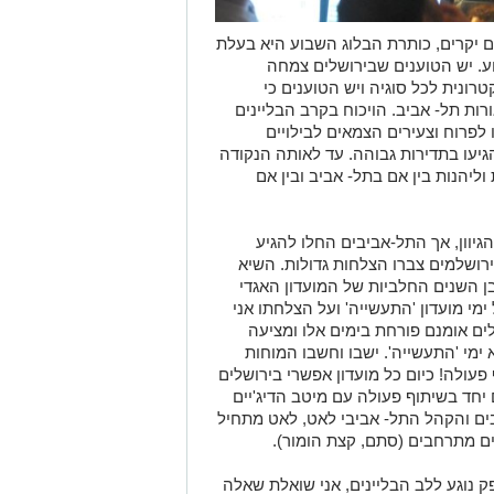
ם יקרים, כותרת הבלוג השבוע היא בעלת
ע. יש הטוענים שבירושלים צמחה
ונית לכל סוגיה ויש הטוענים כי
ת תל- אביב. הויכוח בקרב הבליינים
פרוח וצעירים הצמאים לבילויים
גיעו בתדירות גבוהה. עד לאותה הנקודה
 וליהנות בין אם בתל- אביב ובין אם
גיוון, אך התל-אביבים החלו להגיע
רושלמים צברו הצלחות גדולות. השיא
בן השנים החלביות של המועדון האגדי
 על ימי מועדון 'התעשייה' ועל הצלחתו אני
לים אומנם פורחת בימים אלו ומציעה
א ימי 'התעשייה'. ישבו וחשבו המוחות
פעולה! כיום כל מועדון אפשרי בירושלים
 יחד בשיתוף פעולה עם מיטב הדיג'יים
בים והקהל התל- אביבי לאט, לאט מתחיל
ים מתרחבים (סתם, קצת הומור).
 נוגע ללב הבליינים, אני שואלת שאלה