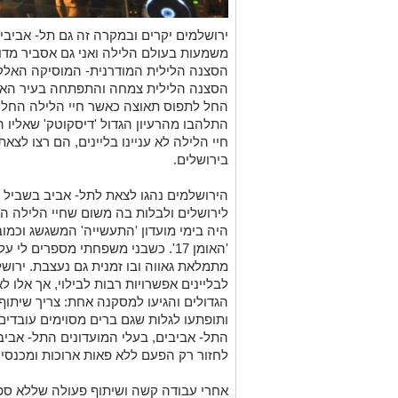
ירושלמים יקרים ובמקרה זה גם תל- אביבי
משמעות בעולם הלילה ואני גם אסביר מדו
הסצנה הלילית המודרנית- המוסיקה האלקטר
הסצנה הלילית צמחה והתפתחה בעיר האורו
החל לתפוס תאוצה כאשר חיי הלילה החלו ל
התלהבו מהרעיון הגדול 'דיסקוטק' שאליו ה
חיי הלילה לא עניינו בליינים, הם רצו לצאת
בירושלים.
הירושלמים נהגו לצאת לתל- אביב בשביל ה
לירושלים ולבלות בה משום שחיי הלילה הי
היה בימי מועדון 'התעשייה' המשגשג וכמו
'האומן 17'. כשבני משפחתי מספרים לי
מתמלאת גאווה ובו זמנית גם נעצבת. ירוש
לבליינים אפשרויות רבות לבילוי, אך אלו ל
הגדולים והגיעו למסקנה אחת: צריך שיתוף 
ותופתעו לגלות שגם ברים מסוימים עובדים
התל- אביבים, בעלי המועדונים התל- אבי
לחזור רק הפעם ללא פאות ארוכות ומכנסי
אחרי עבודה קשה ושיתוף פעולה שללא ספק