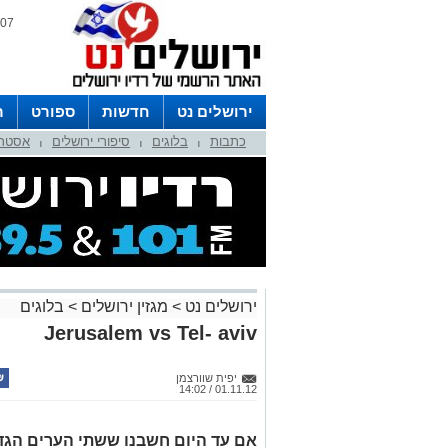
07 אוגוסט 2026 / 05:10
ירושלים נט
חדשות
ספורט
ר
כתבות
בלוגים
סיפורי ירושלים
אסטרו
לפרסום ברדיו צרו קשר
לוח שדורים
|
|
|
ירושלים נט
>
מגזין ירושלים
>
בלוגים
Jerusalem vs Tel- aviv
יפית שוורצמן
01.11.12 / 14:02
אם עד היום חשבנו ששתי הערים הגדו