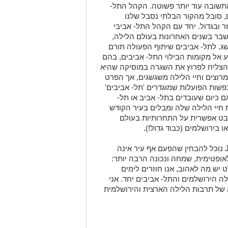
תשובה עוד יותר פשוטה. הקהל התל-
, סובל מהקור הבלתי נסבל שלנו
ועדון בערך כ40 דקות חוזר ובגדול. יחד עם הקהל התל- אביבי
שבר בשנים האחרונות בעולם הלילה,
ג. לתל- אביבים שיתוף הפעולה תורם
ע אל מקומות הבילוי התל- אביבים, בהם
והצליח לפרוץ את השגרה במוסיקה שהיא
 מרוצים וחיי הלילה משגשגים, אך הפרט
שות הפועלות שמוגדרים 'תל- אביבים'
 כיום שעובדים בתל- אביב או תל-
 חיי הלילה שלה ומבלים בעיר הקודש
בט אפשרית על התחרותיות בעולם
 בירושלמים (כבוד גדול!).
אם נחזור לכותרת Jerusalem vs Tel- aviv נוכל להבחין שהפעם אף עיר אינה
אופטימית, שמחה ונכונה הרבה יותר:
 אהבתם? בהחלט יש מה לאהוב, אנו חוזרים לימים
ה הירושלמים והתל- אביבים יחד. אני
 של תרבות הלילה הארצית והירושלמית