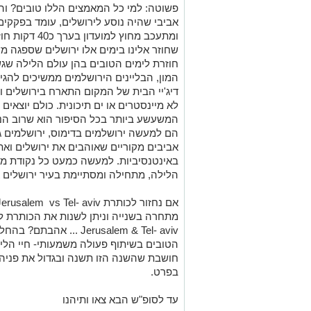
פשוטה: למי כל המאמצים הללו טובים? וה
אביבי שהיה נוסע לירושלים, עומד בפקקים
ומתעכב מחוץ למ
שחוזר אלינו בימים אלו ירושלים שספגה מ
חוזרת לימים הטובים בהן עולם הלילה שגש
המון, הבליינים הירושלמים ממשיכים להגי
דיג'יי הבית של המקום התארח בירושלים 
לא מיינסטרים או ים תיכונית. כולם יוצאים
המשעשע ביותר בכל הסיפור הוא שרוב הנפ
הם למעשה ירושלמים בדימוס, ירושלמים גם
אביבים מקוריים שאוהבים את ירושלים ואת
באינטנסיביות. למעשה כמעט כל נקודת מ
הלילה, מתחילה ומסתיימת בעיר ירושלים או
מתחרה בשנייה וניתן לשנות את הכותרת ל
Jerusalem & Tel- aviv ...
הטובים בשיתוף פעולה משמעותי- חיי הליל
חושבת שהשנה הזו תשנה ובגדול את פניה
בפרט.
עד לסופ"ש הבא צאו ותיהנו