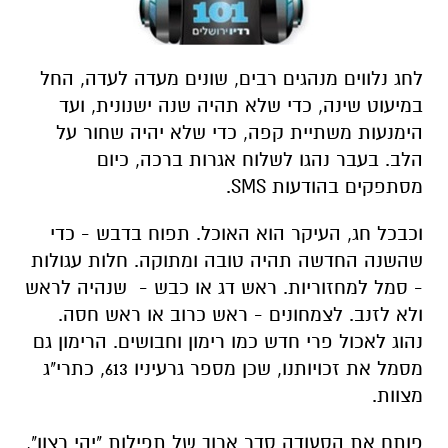
לחג נלווים מנהגים רבים, שונים מעדה לעדה, החל
במיעוט שינה, כדי שלא תהיה שנה ישנונית, ועד
הימנעות משתיית קפה, כדי שלא יהיה שחור על
הלב. בעבר נהגו לשלוח אגרות ברכה, כיום
מסתפקים בהודעות SMS.
וכבכל חג, העיקר הוא האוכל. תפוח בדבש - כדי
שהשנה החדשה תהיה טובה ומתוקה. חלות עגולות
- סמל למחזוריות. ראש דג או כבש - שנהיה לראש
ולא לזנב. לצמחונים - ראש כרוב או ראש חסה.
נהוג לאכול פרי חדש כמו רימון וחבושים. הרימון גם
מסמל את זכויותנו, שכן מספר גרעיניו 613, כתרי"ג
מצוות.
פותח את הסעודה סדר ארוך של תפילות "יהי רצון",