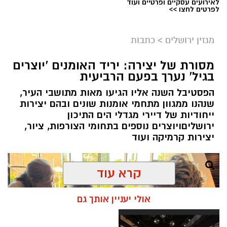
לאירועים עסקיים ופרטיים ועוד
ניסים ניצ'קו . קרדיט צילום - פרטי
לפרטים לחצו >>
מערכת ירושלים נט / 11:52 04.08.26
מגזין ירושלים
>
כתבות
תגים:
בנק ירושלים
מסורת של יצירה: יריד האומנים 'יוצרים
ניצ'קו נימ
נ
ה עם מי שהקימו את פעילות הבנקאות
בגיל' נערך בפעם הרביעית
הפרטית של הבנק בירושלים, ועת
ה
שב להוביל
הפסטיבל השנה אליו הגיעו מאות מתושבי העיר,
אותה בתקופה של צמיחה והרחבת הפעילות.
שנהנו ממגוון מתחמי אומנות שונים ובהם יצירות
בתפקידו האחרון הוא ניהל
את סניף הבנקאות
ייחודיות של דיירי מגדלי הים התיכון
הפרטית של הבנק בתל אביב
.
ירושליםויוצרים נוספים בתחומי הצורפות, ציור,
יצירות קרמיקה ועוד
קרא עוד
אולי יעניין אותך גם