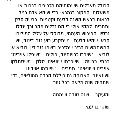
הכולל מאכלים ששמותיהם מזכירים ברכות או
משאלות. המקור בגמרא: כדי שיהא אדם רגיל
לראות בראש השנה דלעת וקטניות, כרשה סלק
ותמרים. למה? אולי כי הם גדלים מהר וכך יגדלו
נכסיו. הפירוש העממי, מבוסס על צליל המילים:
קרא, שהיא דלעת, "שתקרע רוע גזר-דיננו", יש
המשתמשים בגזר שמזכיר בשמו גזר דין. רוביא או
לוביא - "שירבו זכויותינו", פולים - "שיפלו אויבינו".
כרתי, כרשה - שייכרתו שונאינו, סלק - "שיסתלקו
אויבינו ושונאינו". תמרים - "שייתמו אויבינו
ושונאינו". הארוחה גם כוללת הרבה ממולאים, כדי
שתהיה שנה מלאה בכל טוב.
והעיקר – שנה טובה ושמחה.
שוקי בן עמי.