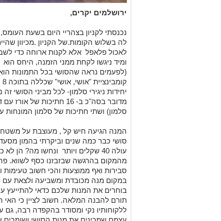
ירושלמים יקרים,
נכנסתי לקניון בצהריי היום בשעת העומס
לה בשלוש הקומות.של הקניון .מכיוון שהי
לאכול פלאפל אלא לקנות ארוחה כדי לשבוע
ומיד ניגשו לקחת ממני הזמנה, היחס הוא 
(לפעמים נראה שהסושי בכל התמונות הוא 
יחידות ניגירי סלמון- לכל מביני הסושי 
מדובר בסה"כ ב- 16 חתיכות של
סלמון) ושתי חתיכות של סלמון המונחות על
המנה הגיעה חיש קל , מעוצבת על משטח ש
עולה 40 שקלים ויותר ונחשו מה? הן ל
מהמקום בהרגשה שבזבזנו כסף לשווא. פה 
סבירות ואף ממוצעות והכי חשוב טעימות ומו
במקום מנה מכובדת ומשביעה ולצאת עם חש
בוחרים את המנות שלכם כדאי להתייעץ עם
תורם להבנה המלאה. חשוב לציין כי האי הק
ללקוחותיו נקי ומסודר בהקפדה רבה, גם ע
עצמם שמכינים את מנות הסושי ושומרים על 