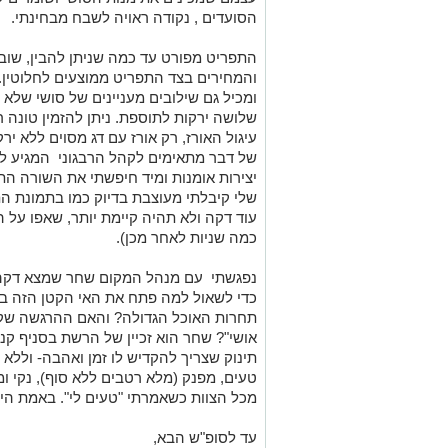
הסועדים , נקודה ראויה לשבח מבחינתי.
התפריט מפורט עד כמה שניתן להבין, שוב,
והמחירים בצד התפריט ממוצעים לחלוטין. 
ומכיל גם שילובים מעניינים של סושי שלא
שלושה ירקות לתוספת. ניתן להזמין טונה ר
עיגול האורז, רק אורז עם דג מסוים ללא יר
של דבר מתאימים לקהל הרבגוני המגיע לקנ
יצירות אומנות ומיד חיפשתי את השורה 
שלי קיבלתי מעוצבת בדיוק כמו בתמונת 
עוד דקה ולא תהיה קיימת יותר, שאפו על
כמה שניות לאחר מכן).
נפגשתי עם מנהל המקום שחר שמצא דקה 
כדי לשאול למה פתח את האי הקטן הזה בק
תחרות האוכל הגדולה? והאם ההרגשה שקי
אושי"? שחר הוא זכיין של הרשת בסניף קני
תינוק שצריך להקדיש לו זמן ואהבה- וללא 
טעים, מפנק (מלא רטבים ללא סוף), נקי ו
מכל הצוות כשאמרתי "טעים לי". באמת היה
עד לסופ"ש הבא,