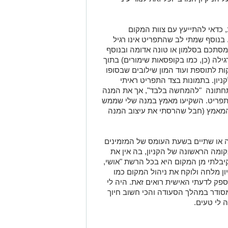
 כדאי להתייעץ עם צוות המקום
בנוסף שמתי לב שהתפריט אינו רגיל
 מסתכם בסלמון או טונה אדומה ובנוסף
גילה (כן, כמו בקופסאות שימורים) בתוך
קות לתוספת ועוד המון שילובים שבסופו
יון. בתמונות בצד התפריט ראיתי
התחתונה "להמחשה בלבד", אך את המנה
התפריט. השקיעו מאמץ במנה שלי שממש
 המאמץ (חבל שהרסתי את עיצוב המנה
או שתיים בשעת העומס של המזמינים
ומה הראשונה של הקניון, בה אין את
בלתי מן המקום היא בכל הרשת "אושי,
ון מלחה ולוקח את ניהול המקום כמו
ספק לדעתי האישית רואים זאת. היה לי
מסודר במהלך הסעודה והכי חשוב חיוך
 לי טעים.