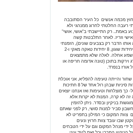
,חוץ מכמה אנשים כל העיר הסתובבה
יתי רעבה החלטתי לחרוג ממנהגי ולא
 באמת.. רק התיישבתי ב"אושי, אושי"
אישי וזריז. לאחר התלבטות קשה
אותו הדבר רק בצבעים שונים), הזמנתי
קומבינציית "אושי, אושי" שכללה בתוכה 8 יחידות שוגון, 8 יחידות טאקה מאקי ו-2
זה נשמע אחלה. לאלה שלא מתמצאים
 אורז עם דג וירקות בתוכן (טונה אדומה חריפה או
 אורז בנפרד.
חור והייתה טעימה להפליא, אני אוכלת
סושי כבר כמה שנים וביקרתי בהמון מסעדות סיניות שבהן רול אחד של 8 חתיכות
א כל- כך מוצלחות וטעימות ואז אנחנו יוצאים
זה לא קרה, המנות לא יקרות אלא
גשות בניקיון ובסדר. ניתן להזמין
בון סביר למנות סושי, רק לפני שאתם
 צוות המקום כי המילון בתפריט לא
טן שבו עובד צוות חרוץ ונעים
ל ידי מנהל המקום וגם על ידי הטבחים
הניקיון המרבי וכל זאת לנגד עיני