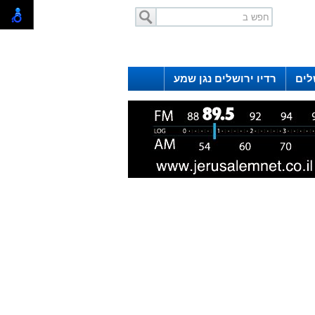
לים
רדיו ירושלים נגן שמע