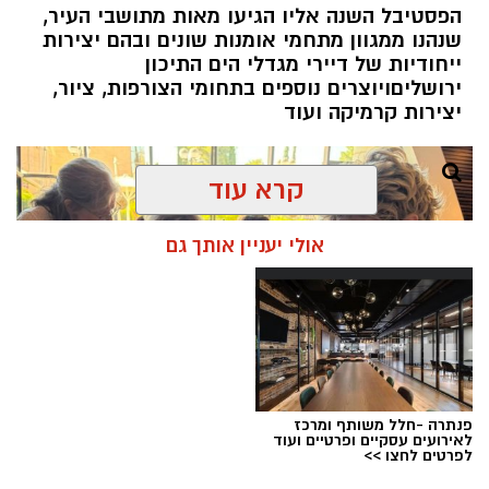
הפסטיבל השנה אליו הגיעו מאות מתושבי העיר,
אותה בתקופה של צמיחה והרחבת הפעילות.
שנהנו ממגוון מתחמי אומנות שונים ובהם יצירות
בתפקידו האחרון הוא ניהל
את סניף הבנקאות
ייחודיות של דיירי מגדלי הים התיכון
הפרטית של הבנק בתל אביב
.
ירושליםויוצרים נוספים בתחומי הצורפות, ציור,
יצירות קרמיקה ועוד
קרא עוד
אולי יעניין אותך גם
סניף הבנקאות הפרטית בירושלים מלווה במשך
שנים משפחות, אנשי עסקים ותושבי חוץ הפועלים
בעיר, ומהווה אחד ממוקדי הפעילות המרכזיים של
פנתרה -חלל משותף ומרכז
הבנק.
לאירועים עסקיים ופרטיים ועוד
לפרטים לחצו >>
לאורך שנותיו בבנק
ירושלים
מילא
ניצ'קו
שורת