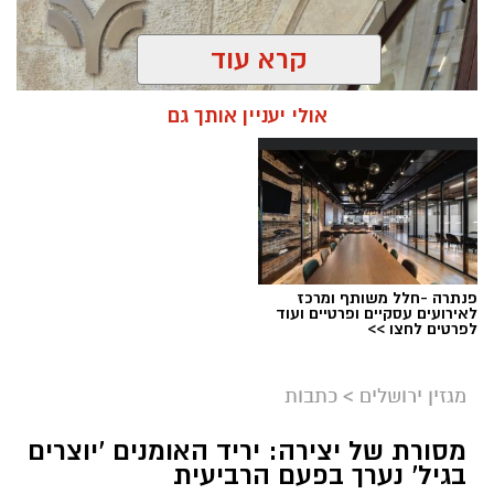
קרא עוד
אולי יעניין אותך גם
פנתרה -חלל משותף ומרכז
לאירועים עסקיים ופרטיים ועוד
ניסים ניצ'קו . קרדיט צילום - פרטי
לפרטים לחצו >>
מערכת ירושלים נט / 11:52 04.08.26
מגזין ירושלים
>
כתבות
תגים:
בנק ירושלים
מסורת של יצירה: יריד האומנים 'יוצרים
ניצ'קו נימ
נ
ה עם מי שהקימו את פעילות הבנקאות
בגיל' נערך בפעם הרביעית
הפרטית של הבנק בירושלים, ועת
ה
שב להוביל