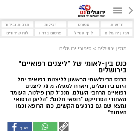
חדשות
ספורט
רכילות
תרבות ובידור
מגזין ירושלים
לייף סטייל
פרסום ברדיו
לוח שידורים
מגזין ירושלים
>
סיפורי ירושלים
כנס בין-לאומי של "ליצנים רפואיים"
בירושלים
הכנס הבינלאומי הראשון לליצנות רפואית יחל
היום בירושלים, ויארח למעלה מ 70 ליצנים
רפואיים מרחבי העולם. מנכ"ל קרן פילנור, העומד
מאחורי הפרוייקט "רופאי חלום": "הליצן הרפואי
נמצא שם גם ברגעים הקשים, כמו הרופא וכמו
האחות"