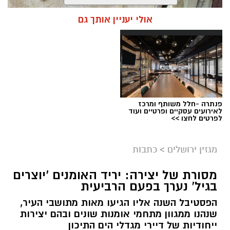
אולי יעניין אותך גם
פנתרה -חלל משותף ומרכז
לאירועים עסקיים ופרטיים ועוד
ניסים ניצ'קו . קרדיט צילום - פרטי
לפרטים לחצו >>
מערכת ירושלים נט / 11:52 04.08.26
מגזין ירושלים
>
כתבות
תגים:
בנק ירושלים
מסורת של יצירה: יריד האומנים 'יוצרים
ניצ'קו נימ
נ
ה עם מי שהקימו את פעילות הבנקאות
בגיל' נערך בפעם הרביעית
הפרטית של הבנק בירושלים, ועת
ה
שב להוביל
הפסטיבל השנה אליו הגיעו מאות מתושבי העיר,
אותה בתקופה של צמיחה והרחבת הפעילות.
שנהנו ממגוון מתחמי אומנות שונים ובהם יצירות
בתפקידו האחרון הוא ניהל
את סניף הבנקאות
ייחודיות של דיירי מגדלי הים התיכון