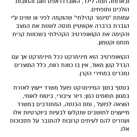
ובארוחה חמה לילד, האוברדראפט חוגג והחובות
הולכים ותופחים.
עמותת "סינגור קהילתי" שהוקמה לפני 18 שנים ע"י
הגברת ברברה אקשטיין מנסה לשנות את המצב
והקימה את הקואופרטיב הקהילתי בשכונות קרית
מנחם וקטמון.
הקואופרטיב הוא מינימרקט ככל מינימרקט אך עם
הבדל קטן מאוד, אין בו כוונת רווח, כלל המוצרים
נמכרים במחירי הקרן.
בנוסף בתוך המינימרקט פועל משרד ייעוץ לאזרח
במגוון תחומים כגון: דיור ציבורי, ביטוח לאומי,
הוצאה לפועל , ומס הכנסה, המתנדבים במשרד
מייעצים לתושבים שנקלעו לבעיות ביוקרטיות אלו
ועוזרים להם לעיתים קרובות להתגבר על תסבוכות
אלו.