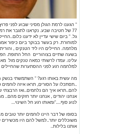
" הגענו לרמת הגולן מסיני שבוע לפני פרו
77 של חטיבה שבע. נקראנו לתגבר את רמ
גל. " ביום שישי עדיין לא ידענו כלום..החי
למוחורת. רק בעשר בבוקר ביום כיפור אמ
מלחמה. החיילים היו ליד הטנקים , והורית
בשעה שתיים בצוהוריים החל התופת. הפצצו
עלינו. עמדו לרשותי כמאה טנקים מול מאו
למלחמה רגע לפני ההסתערות שהחיילים ק
מה עשית באותו רגע? " השתמשתי בנשק הא
..תסתכלו על הסורים, תראו איזה לוחמים ט
להם..תראו איך הם נלחמים..ואז הרבצתי שא
אנחנו יהודים , אנחנו יותר חזקים מהם.. מ
לנוע סוף...."ומאותו רגע חל השינוי...
בסופו של דבר היינו לוחמים יותר טובים 
משוכללים יותר..למשל להם היו מכשירים 
אותנו בלילות..