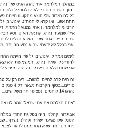
במהלך המלחמה אחי נהרג הגיס שלי נהרג וא
בלילה הגדוד שלי הוצא מהקו..זו הייתה 
תחת אש... ואז קרא לי המח"ט יאנוש בן גל
הרביעי למלחמה. ( אחי עמנואל התחתן רק
אילן שמעיה נהרג. קח את האוטו וסע הבייתה
שהיה חייל בגדוד שלי ..הצבא הצליח להוד
ואני בכלל לא ידעתי שהוא נסע הבייתה..מ
לימים אמר לי יאנוש בן גל שזו הייתה ה
להודיע לי שאחי נהרג.. המשמעות היא שאם
אני שמח שלא הודיעו לי..זה היה מפריע לי 
נהרגו 14 לוחמים ונפצעו יותר משלושים...
"אתם הצלתם את עם ישראל" אמר לנו אח
אביגדור קהלני היה בפלוגת החוד במלח
הטנק שלו פגיעה ישירה וקהלני נשרף.. ש
ניתוחים , מה שלא מנע ממנו לחזור לצבא.