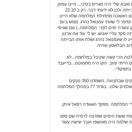
בא שלי היה מגוייס בסיני... היינו עמוק
בתוך השטח הסורי..לא הצלחתי לטלפן הבייתה ולכן לא ידעתי דבר. רק ב 22.10
פעם ראשונה מתחילת המלחמה שלא היינו
 וסיפר לי שאחי עמנואל נהרג ממש ביום
 עשרה ימים לפני המלחמה..) וגם שגיסי
 פקד עליי יאנוש. יש לי עוד אח ארנון
יע לו שעמנואל נהרג ושלח אותו הבייתה
רוב הבלאגאן שהיה.
החלטה הכי קשה שקיבל במלחמה...לא
 הייתי עוזב הקו היה מתמוטט.. בדיעבד
בתפקודי.
זה היה קרב לחיים ולמוות...ירינו רק על טנקים שבתנועה..השמדנו 350 טנקים
סורים...בסוף הקרבות נשארו רק 4 טנקים שלמים שלנו.. בגדוד 77 במהלך המלחמה
רי המלחמה מפקד האוגדה רפאל איתן.
מת ששת הימים שפרצה לרפיח שם ספג
נה שלמה היה מאושפז ועבר שישה עשר