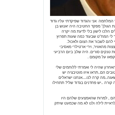
ץ המלחמה אני והגדוד שפיקדתי עליו גדוד
ת הגולן" מפקד החטיבה היה יאנוש בן
ילים הלכו לישון בלי לדעת מה יקרה
ר לי המח"ט שבעוד כמה שעות תפרוץ
י להם לשבור את הצום ולאכול.
ת מהאוויר, וירי ארטילרי מאסיבי
ת טנקים סורים. היה שלב ביום הרביעי
פאו על מקומם .
חרון שהיה לי ואמרתי ללוחמים שלי
ובים הם..תראו איזו מוטיבציה יש
גה..מה קרה לנו....אנחנו ישראלים
ה קורה ..יש פחדנים בגדוד שלי? תתחילו
מהם , למרות שהאמצעים שלהם היו
לראיית לילה ולנו לא מה שכמעט שיתק