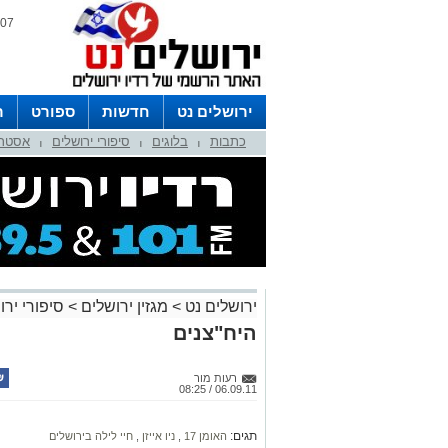
07 אוגוסט 2026 / 19:06
ירושלים נט
חדשות
ספורט
ר
כתבות
בלוגים
סיפורי ירושלים
אסטרו
לפרסום ברדיו צרו קשר
לוח שדורים
|
|
|
ירושלים נט
>
מגזין ירושלים
>
סיפורי ירו
היח"צנים
רעות מור
06.09.11 / 08:25
תגים:
האומן 17
,
ניו אייזן
,
חיי לילה בירושלים