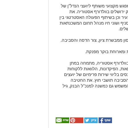
פגש מקצועי משותף ליועצי הנדל"ן של
 ירושלים
בוולדורף
אסטוריה
. את
יר וכן בשיתוף הפעולה האסטרטגי בין
הסניף ושוני חיו מנהל תחום המשכנתאות
לים.
ון
מ
מבשרת ציון
,
צור הדסה
והסביבה
.
 ומארוחת בוקר מפנקת
.
וולדורף
אסטוריה
, מתמחה במתן
ת, הפיקדונות, הלוואות ללקוחות
סים בליווי שירות
פרימיום
של יועצים
והסביבה תושבי חוץ. את החטיבה
 המשמש גם כמשנה למנכ"ל הבנק, גיל