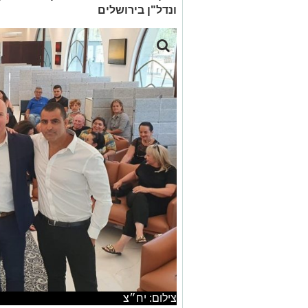
ונדל"ן בירושלים
צילום: יח״צ