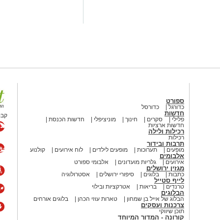
ונות לאחד מאירועי האומנות המרכזיים
ת שיא של
יצירה
שנתית רחבה. במגדלי
שגרתיות, אלא מקדמים תהליך למידה
ה אומנותית שזוכה לעמוד בקדמת
ית במה מכובדת להציג את עבודות
בך נוסף להגשים, ליצור ולהוביל חיים
ספורט
עבודות האומנות ופגשו את היוצרים
כדורגל
כדורסל
חדשות
קבו
פלילי
סקרים
חינוך
מוניציפלי
חדשות הכנסת
חדשות ארציות
רכילות ולילה
גיל' מהמופע "אהבה ללא גבולות" , מסע
רכילות
תרבות ובידור
נתרן
ליאונ
י
ד
פטשקה
והזמרת טילדה
מופעים
תערוכות
מופעים לילדים
לוח אירועים
קולנוע
אלבומים
אירועים
גלריות מועדונים
אלבומי ספורט
מגזין ירושלים
כתבות
בלוגים
סיפורי ירושלים
אסטרולוגיה
אהבה
'
המצוינים בימים אלו במגדלי הים
לייף סטייל
טרנדים
בריאות
אטרקציות ובילוי
הבלוגים
הבלוג של אייל בן שמחון
טארות עוזי הכהן
בלוגים אורחים
תיכון ירושלים
:" יריד 'יוצרים בגיל' הפך
צרכנות ועסקים
תוכן שיווקי
ויצירתיות ממשיכים להתפתח בכל שלב
קורונה - המדור המיוחד