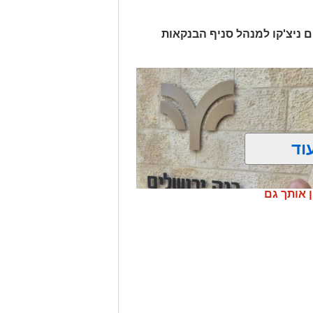
ים ניצ'קו למנהל סניף הבנקאות
וד
ן אותך גם