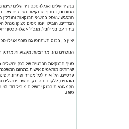
בנק ירושלים
ואנגלו-סכסון
ירושלים קיימו מ
הסוכנות, בסניף הבנקאות הפרטית של בנק
המפגש שעסק בנושאי הבנקאות והנדל"ן בע
הצדדים, הובילו ויזמו ניסים ניצ'קו מנהל 
ביחד עם בני
לובל
, מנ
כ"ל
אנגלו-סכסון
ירוש
יצוין כי,
בכנס השתתפו גם סוכני
אנגלו-סכס
הנוכחים נהנו מהרצאות
מקצועיות
מרתקות
סניף הבנקאות הפרטית של בנק ירושלים
ב
שירותים מותאמים אישית בתחום המשכנתאו
פרטיים, הלוואות לכל מטרה ופתרונות פיננ
מומחים, ללקוחות הבנק, תושבי ירושלים 
הקמעונאית בבנק ירושלים מוביל דודי לוי
טופז.