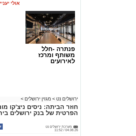
אולי יעניי
פנתרה -חלל
משותף ומרכז
לאירועים
עסקיים ופרטיים
ועוד לפרטים
לחצו >>
ירושלים נט
>
מגזין ירושלים
>
חוזר הביתה: ניסים ניצ'קו מ
הפרטית של בנק ירושלים ביר
מערכת ירושלים נט
04.08.26 / 11:52