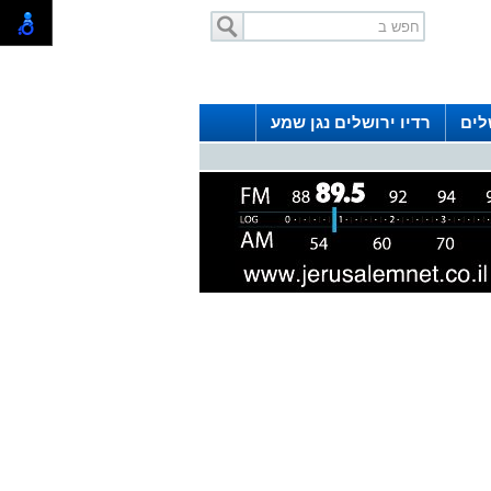
לים
רדיו ירושלים נגן שמע