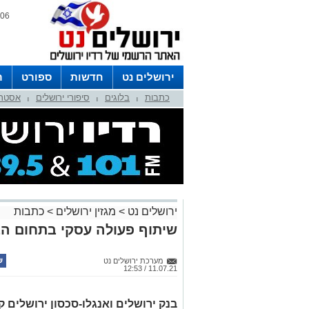
06 אוגוסט 2026 / 17:29
ירושלים נט
חדשות
ספורט
ר
כתבות
בלוגים
סיפורי ירושלים
אסטרו
לפרסום ברדיו צרו קשר
לוח שדורים
|
|
|
ירושלים נט
>
מגזין ירושלים
>
כתבות
שיתוף פעולה עסקי בתחום הב
מערכת ירושלים נט
11.07.21 / 12:53
בנק ירושלים ואנגלו-סכסון ירושלים 