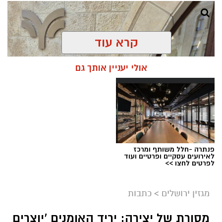
קרא עוד
אולי יעניין אותך גם
פנתרה -חלל משותף ומרכז
לאירועים עסקיים ופרטיים ועוד
ניסים ניצ'קו . קרדיט צילום - פרטי
לפרטים לחצו >>
מערכת ירושלים נט / 11:52 04.08.26
מגזין ירושלים
>
כתבות
תגים:
בנק ירושלים
מסורת של יצירה: יריד האומנים 'יוצרים
ניצ'קו נימ
נ
ה עם מי שהקימו את פעילות הבנקאות