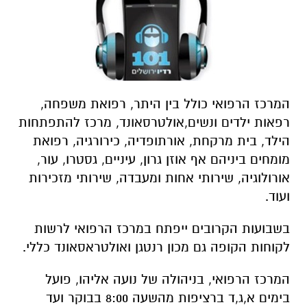
המרכז הרפואי כולל בין היתר,
רפואת משפחה,
רפאות
ילד
י
ם ונשים,
אולטרסאונד, מרכז להתפתחות
הילד, בית מרקחת, אורתופדיה, כירורגיה, רפואת
מומחים ביניהם אף אוזן גרון, עיניים, גסטרו, עור,
אורולוגיה,
שיר
ו
תי אחות ומעבדה,
שירותי מזכירות
ועוד.
בשבועות הקרובים ייפתח במרכז הרפואי לרשות
לקוחות הקופה גם מכון רנטגן
ואולטראסאונד
כללי.
המרכז
הרפואי, בניהולה של
נועה אליהו,
פ
ו
על
בימים
א
,ג,ד
ברציפות מהשעה 8:00 בבוקר ועד