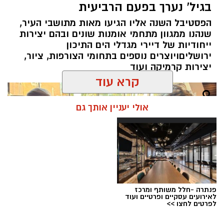
בגיל' נערך בפעם הרביעית
הפרטית של הבנק בירושלים, ועת
ה
שב להוביל
הפסטיבל השנה אליו הגיעו מאות מתושבי העיר,
אותה בתקופה של צמיחה והרחבת הפעילות.
שנהנו ממגוון מתחמי אומנות שונים ובהם יצירות
בתפקידו האחרון הוא ניהל
את סניף הבנקאות
ייחודיות של דיירי מגדלי הים התיכון
הפרטית של הבנק בתל אביב
.
ירושליםויוצרים נוספים בתחומי הצורפות, ציור,
יצירות קרמיקה ועוד
קרא עוד
אולי יעניין אותך גם
סניף הבנקאות הפרטית בירושלים מלווה במשך
שנים משפחות, אנשי עסקים ותושבי חוץ הפועלים
בעיר, ומהווה אחד ממוקדי הפעילות המרכזיים של
פנתרה -חלל משותף ומרכז
הבנק.
לאירועים עסקיים ופרטיים ועוד