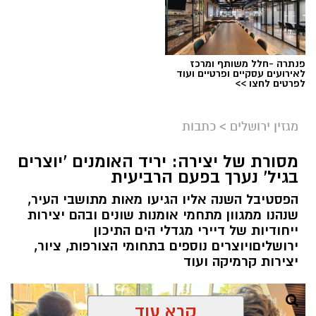
פנתרה -חלל משותף ומרכז
לאירועים עסקיים ופרטיים ועוד
ניסים ניצ'קו . קרדיט צילום - פרטי
לפרטים לחצו >>
מערכת ירושלים נט / 11:52 04.08.26
מגזין ירושלים
>
כתבות
תגים:
בנק ירושלים
מסורת של יצירה: יריד האומנים 'יוצרים
ניצ'קו נימ
נ
ה עם מי שהקימו את פעילות הבנקאות
בגיל' נערך בפעם הרביעית
הפרטית של הבנק בירושלים, ועת
ה
שב להוביל
הפסטיבל השנה אליו הגיעו מאות מתושבי העיר,
אותה בתקופה של צמיחה והרחבת הפעילות.
שנהנו ממגוון מתחמי אומנות שונים ובהם יצירות
בתפקידו האחרון הוא ניהל
את סניף הבנקאות
ייחודיות של דיירי מגדלי הים התיכון
הפרטית של הבנק בתל אביב
.
ירושליםויוצרים נוספים בתחומי הצורפות, ציור,
יצירות קרמיקה ועוד
קרא עוד