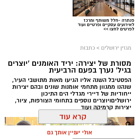
לרשויות מקומיות, מוסדות חינוך, גופים ציבוריים
וממשלתיים, וכן למשרד הביטחון
.
פנתרה -חלל משותף ומרכז
לאירועים עסקיים ופרטיים ועוד
ניסים ניצ'קו . קרדיט צילום - פרטי
לפרטים לחצו >>
מערכת ירושלים נט / 11:52 04.08.26
מגזין ירושלים
>
כתבות
תגים:
בנק ירושלים
מסורת של יצירה: יריד האומנים 'יוצרים
ניצ'קו נימ
נ
ה עם מי שהקימו את פעילות הבנקאות
בגיל' נערך בפעם הרביעית
הפרטית של הבנק בירושלים, ועת
ה
שב להוביל
הפסטיבל השנה אליו הגיעו מאות מתושבי העיר,
אותה בתקופה של צמיחה והרחבת הפעילות.
סופרבוס
הסעים
ותיור מפעילה צי של אוטובוסים
שנהנו ממגוון מתחמי אומנות שונים ובהם יצירות
בתפקידו האחרון הוא ניהל
את סניף הבנקאות
ייחודיות של דיירי מגדלי הים התיכון
ומיניבוסים בפריסה ארצית עבור מוסדות, משרדי
הפרטית של הבנק בתל אביב
.
ירושליםויוצרים נוספים בתחומי הצורפות, ציור,
ממשלה ולקוחות פרטיים. בין לקוחותיה נמנים
יצירות קרמיקה ועוד
משרד התחבורה, משרד הביטחון, המכללה
הלאומית לשוטרים, אוניברסיטאות ומוסדות חינוך
.
קרא עוד
הרכישה הנוכחית מהווה נדבך נוסף בחיזוק