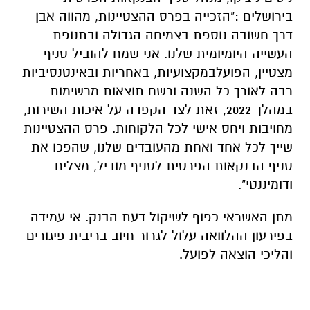
בירושלים
:"
ה
ז
כייה בפרס ההצטיינות, מהווה אבן
דרך חשובה נוספת בצמיחה
הגדולה
ובתנופ
ת
העשייה
היומיומית שלנו. אני
שמח להוביל
סניף
מצטיין
, ה
פועל
במקצועיות, באחריות ו
באינטנסיב
י
ות
רבה לאורך כל השנה
ורשם תוצאות מרשימות
במהלך 2022
, זאת לצד הקפדה על איכות השירות,
מחויבות ויחס אישי לכל
הלקוחות
.
פרס
ההצטיינות
שיי
ך
לכל אחד
ואחת
מהעובדים שלנו
,
שהפכו את
סניף הבנקאות הפרטית לסניף מוביל
,
מצליח
ודומיננטי
".
מתן האשראי כפוף לשיקול דעת הבנק. אי עמידה
בפירעון ההלוואה עלול לגרור חיוב בריבית פיגורים
והליכי הוצאה לפועל.