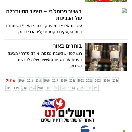
באשר פרומז'רי – סיפור הסינדרלה
של הגבינות
עשרות אלפי בתי עסק ברחבי הארץ השתתפו
ביום העסקים הקטנים עליו הכריז בנק
הפועלים, מסעדת באשר פרומז'רי בלב שוק
מחנה יהודה שבירושלים גם השתתפה ביום
בוחרים באור
שכבר הפך למסורת
רגע לפני שהשבת נכנסת, אורה מזרחי מציגה
בפנינו את הזוית האישית שלה לפרשת
השבוע
2014
2015
2016
2017
2018
2019
2020
2021
2022
2023
2024
2025
2026
דצמ
נוב
אוק
ספט
אוג
יול
יונ
מאי
אפר
מרץ
פבר
ינו