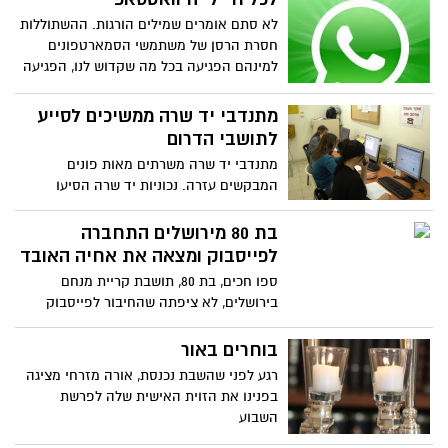
לא סתם אומרים שמילים הורגות. ההשתוללות
חסרת הרסן של משתמשי הסמארטפונים
למינהם הפגיעה בכל מה שקדוש לנו, הפגיעה
בחללים, הפגיעה במשפחות היא איומה ובלתי
נסבלת. כנראה שלא בכדי אנחנו אלה
מתנדבי יד שרה ממשיכים לסייע
שהמציאו את ה"ווטסאפ"
לתושבי הדרום
מתנדבי יד שרה משרתים מאות פונים
המבקשים עזרה. נכוניות יד שרה הסיעו
אנשים בכיסאות גלגלים מהדרום שביקשו
להתרחק מקו האש הקרוב לעזה ולנסוע
בת 80 מירושלים התחברה
צפונה
לפייסבוק ומצאה את אחיה האובד
ספו חכים, בת 80, תושבת קריית מנחם
בירושלים, לא ציפתה שהחיבור לפייסבוק
ישנה את חייה באופן כל כך דרמטי. לפני
מספר חודשים נרשמה חכים לקורס של
בוחרים באור
עמותת "מחשבה טובה", במסגרת הקורס
רגע לפני שהשבת נכנסת, אורה מזרחי מציגה
למדה חכים להשתמש בפייסבוק וכך מצאה
בפנינו את הזוית האישית שלה לפרשת
מחדש את אחיה הקטן שעמו ניתן הקשר לפני
השבוע
יותר מעשור