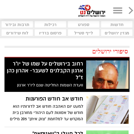
חדשות
ספורט
רכילות
תרבות ובידור
מגזין ירושלים
לייף סטייל
פרסום ברדיו
לוח שידורים
סיפורי ירושלים
רחוב בירושלים על שמו של יו"ר
ארגון הקבלנים לשעבר- אהרון כהן
ז"ל
וועדת השמות החליטה שגם ליו"ר ארגון
הקבלנים לשעבר מגיע שיקראו רחוב על שמו
חודש אב חודש הפורענות
למעט יום האהבה חודש אב לדורותיו הוא
חודש של אסונות לעם היהודי מחורבן בית
המקדש עד למלחמת "צוק איתן" 205 מילים
על החודש הזה:
לכל חיילי ה"וואטסאפ"