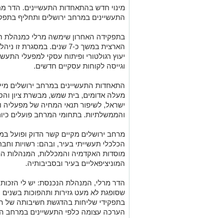
מינוי חדש בהתאחדות התעשיינים. הדר מ
התעשיינים במרחב ירושלים
ות
חליף בתפק
בתפקידה האחרון שימשה מרלי כמנהלת ח
הארצית במשך
כ-7
שנים.
במסגרת זו ניהלה
יעוץ רגולטורי ופיתוח עסקי למפעלי התעש
וגייסה לקוחות עסקיים חדשים.
התאחדות התעשיינים
ב
מרחב ירושלים מיי
מעלה אדומים, בית שמש, מבשרת ציון ו
הס
ישראל, לשיפור תנאי המחיה של מפעליה ולי
והממשלתיות
.
בתחומי המרחב פועלים
כיו
מרחב ירושלים מקיים קשר הדוק ופועל ב
הכלכלי תעשייתי בעיר, ובהם: רשויות וחבר
מוסדות האקדמיה והמכללות, המנהלות התע
המוניציפאליים בעיר ובסביבותיה
.
הדר מרלי
,
המנהלת הנכנסת
:
יש לי הזכות
שסופגת לא מעט גזירות ותהפוכות בשנים ה
בתפקידי שליחות בהדגשת חשיבותה של הת
הערכה עצומה כלפי התעשיינים במרחב היר