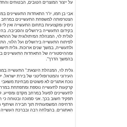
על ייצור המוצרים הטובים,
ה
בטוחים והחדש
אבי בן חמו, יו"ר התאחדות התעשיינים
במרח
הצטרפותה למשפחת התעשיינים במרחב ירו
ניסיון ומקצועיות בתחום התעשייה ואין לי
בקידום התעשייה בירושלים והסביבה. בהזד
לגלית לוי, המנהלת המיתולוגית של ה
ה
תאח
לפיתוח התעשייה בירושלים ועל הלווי, הת
ולתעשייה
,
במשך שנים ארוכות. גלית תיש
ומההיסטוריה של התאחדות התעשיינים בי
בהמשך הדרך".
גלית לוי, המנהלת היוצאת
:"
התעשייה במרח
העירוני והמטרופוליטני של בירת ישראל. י
נוכח
אתגרים לא פשוטים
מ
בחינת משאבי כ
קרקעות לתעשייה נוספת ומתפתחת במרח
לתעשיינים לפעול במרחב מקדם ומסייע. ל
תפקיד חשוב בכך.
אני סמוכה ובטוחה כי ה
הדחיפה המשמעותית תוך חבירה ושיתוף הג
האתגרים.
בהצלחה רבה ובברכת העשייה 