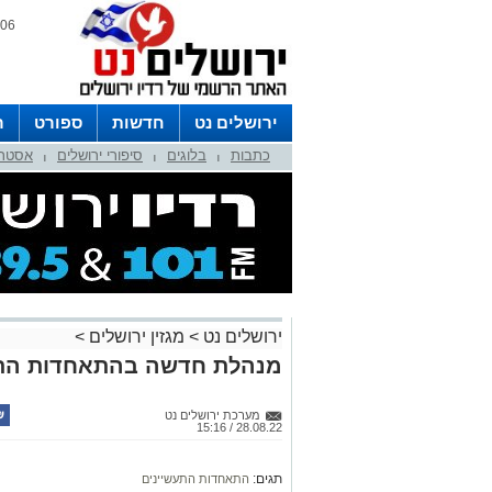
06 אוגוסט 2026 / 05:14
ירושלים נט
חדשות
ספורט
ר
כתבות
בלוגים
סיפורי ירושלים
אסטרו
לפרסום ברדיו צרו קשר
לוח שדורים
|
|
|
ירושלים נט
>
מגזין ירושלים
>
מנהלת חדשה בהתאחדות התע
מערכת ירושלים נט
28.08.22 / 15:16
תגים:
התאחדות התעשיינים