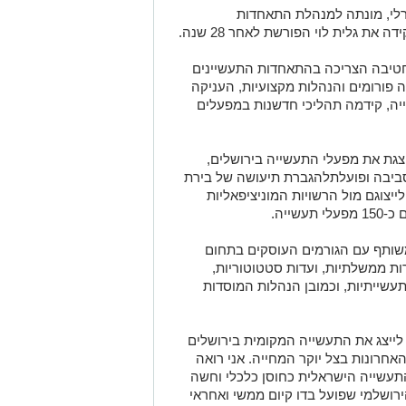
רלי, מונתה למנהלת התאחדות
יד
ה
את גלית לוי הפורשת לאחר 28 שנה.
טיבה הצריכה בהתאחדות התעשיינים
 פורומים והנהלות מקצועיות, העניקה
ייה, קידמה תהליכי חדשנות במפעלים
צג
ת
את מפעלי התעשייה בירושלים
,
ביבה
ופועל
ת
להגברת תיעושה של בירת
יצוגם מול הרשויות המוניציפאליות
ם כ
-
150
מפעלי תעשייה
.
משותף עם הגורמים העוסקים בתחום
ות ממשלתיות, ועדות סטטוטוריות,
שייתיות, וכמובן הנהלות המוסדות
 לייצג את התעשייה המקומית בירושלים
אחרונות בצל יוקר המחייה. אני רואה
עשייה הישראלית כחוסן כלכלי וחשה
ושלמי שפועל בדו קיום ממשי ואחראי