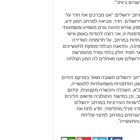
ניים ביותר".
ב ירושלים
:
"
אנו מברכים את הדר על
שלים. הדר, מביאה למרחב המון ידע,
 ספק שהיא תהווה גורם משפיע ומשמעותי
מנות זו
,
אני רוצה להודות באופן אישי
דות במרחב, על תרומתה האדירה
מיכה, והדאגה הבלתי פוסקת לתעשיינים
אר תמיד חלק בלתי נפרד מהמורשת
רושלים ואנו מאחלים לה המון הצלחה
ב ירושלים חשובה מאוד במרקם החיים
שנן הזדמנויות משמעותיות
לתעשייה,
"א
,
השכלה והכשרה מקצועית
,
קידום
ב
,
ו
כן
במישור הרגולציה ופישוט הליכים
רשויות העירוניות במרחב
ירושלים
דר מרלי
,
מחליפתי
,
תדע לתת את
ורמים במרחב למיצוי וצליחת
והתעשייה
"
.