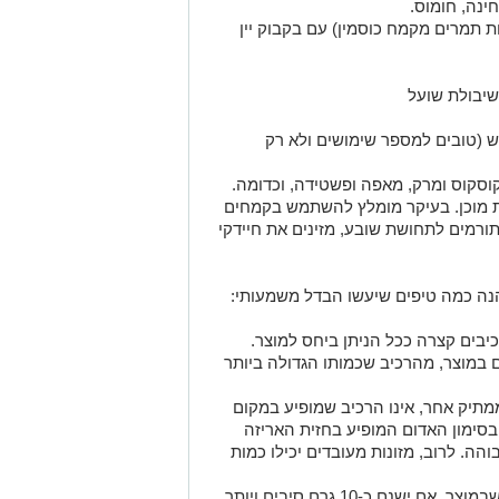
חינה, חומוס
.
ות תמרים מקמח
כוסמין
) עם בקבוק יין
 שיבולת שועל
דבש (טובים למספר שימושים ולא רק
וסקוס ומרק, מאפה ופשטידה, וכדומה.
ת מוכן. בעיקר מומלץ להשתמש
בקמחים
תורמים לתחושת שובע, מזינים את חיידקי
נה
כמה טיפים
שיעשו הבדל משמעותי
:
יבים קצרה ככל הניתן ביחס למוצר.
 ב
מוצר
, מהרכיב שכמותו הגדולה ביותר
מתיק אחר
,
אינו
הרכיב שמופיע במקום
 בסימון האדום המופיע בחזית האריזה
בוהה. לרוב, מזונות
מעובדים יכילו כמות
שבמוצר. אם ישנם
כ-10 גרם סיבים ויותר