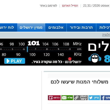
|
המייל האדום
|
לפרסום באתר
כילות
תרבות ובידור
אלבומים
מגזין ירושלים
לוח ירוש
לוגיה
 רדיו ירושלים
תקים OUT אוכל בריא IN: משלוחי המנות שיעשו לכם