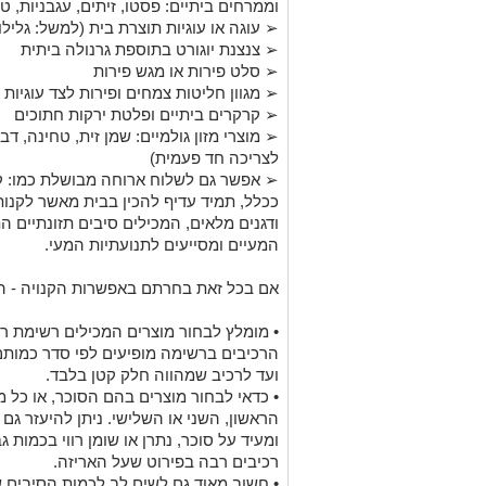
ו
ממרחים ביתיים: פסטו, זיתים, עגבניות, ט
➢
עוגה
או
עוגיות תוצרת בית (
למשל:
גליל
➢
צנצנת יוגורט בתוספת גרנולה ביתי
ת
➢
סלט פירות
או
מגש פירות
➢
מגוון חליטות צמחים ופירות לצד עוגיות
➢
קרקרים ביתיים ופלטת ירקות חתוכים
➢
מוצרי מזון גולמיים: שמן זית, טחינה, 
לצריכה חד פעמית)
➢
אפשר גם לשלוח ארוחה מבושלת כמו: ק
ככלל, תמיד עדיף להכין בבית מאשר לקנו
ודגנים מלאים,
ה
מכילים סיבים תזונתיים ה
המעיים ומסייעים לתנועתיות המעי.
אם
בכל זאת בחרתם באפשרות הקנויה - ה
•
מומלץ לבחור מוצרים המכילים רשימת רכ
הרכיבים ברשימה מופיעים לפי סדר כמותם
ועד לרכיב שמהווה חלק קטן בלבד.
•
כדאי לבחור
מוצרים בהם
ה
סוכר
,
או כל מ
הראשון, השני או השלישי. ניתן להיעזר גם
ומעיד על סוכר
,
נתרן
או
שומן רווי בכמות ג
רכיבים רבה בפירוט שעל האריזה.
•
חשוב מאוד גם לשים לב לכמות הסיבים 