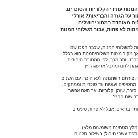
המנות עתירי הקלוריות והסוכרים.
ר על הגזרה והבריאות? אורלי
לים מאוחדת במחוז ירושלים,
ימות לא פחות, עבור משלוחי המנות
ות
למשלוחי המנות, שכבר הפכו שם
ך מקור מצוות
משלוח
י
ה
מנות
הוא בכלל
רו. יותר מכך,
לפי המסורת היהודית,
גמת
לחם ומתבל
או
עוגה ויין.
, צורתם השתנתה ללא היכר.
עם השנים
מ
חטיפים
ועוגיות
עד סוכריות וממתקים.
סוכר, שומן וקלוריות. אך האם אפשר
רישות החג?
תר בריאים, אבל לא פחות טעימים
מומלץ מטחינה משומשום מלא)
ספת עשבי תיבול) בשילוב סלטים