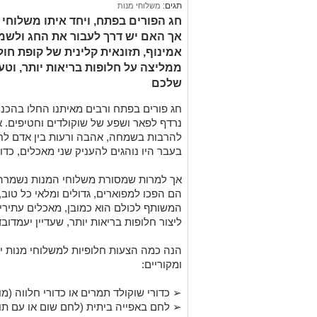
תגים:
משלוחי מנות
חג הפורים בפתח, ויחד איתו משלוחי 
אך האם יש דרך לעבור את החג ולשמו
אמינוף, תזונאית קלינית של קופת חו
ממליצה על חלופות בריאות יותר, וטע
שלכם
חג פורים בפתח ו
רבים
מאיתנו
החלו בהכנ
נרדף לפאר ושפע של שוקולדים וחטיפים. א
להרבות בשמחה, אהבה ורעות בין אדם לחב
בעבר
היו נוהגים
להעניק
שני מ
אכלים
,
כדו
אך למרות שמסורת משלוחי המנות נשמרה
הם
הפכו למפוארים, גדולים ומלאי כל טוב,
המשותף לכולם הוא כמובן, מאכלים עתירי 
ליצור חלופ
ות
בריא
ות
יותר,
שעדיין
יעמדו
בד
הנה
כמה הצעות
חלופיות למשלוחי מנות
יו
ומקוריים
:
➢
כדורי שוקולד תמרים
או
כדורי חלווה (
➢
לחם באפייה ביתית (לחם שום
או עם
תו