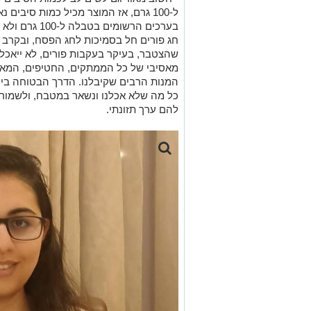
ל-100 גרם
,
אז ה
מוצר
מכיל
כמות סיבים נ
בערכים הרשומים בטבלה ל-100 גרם ולא ליחידה או כמות נתונה).
חג פורים חל בסמיכות לחג הפסח
,
ובקרב 
שהצטבר, בעיקר בעקבות פורים, לא ייאכל
מאסיבי של כל הממתקים, החטיפים
,
המאפ
המנות הרבים שקיבלנו
.
הדרך הבטוחה ביו
כל מה שלא אכלנו ונשאר במטבח, ולשמור ב
להם ערך תזונתי.