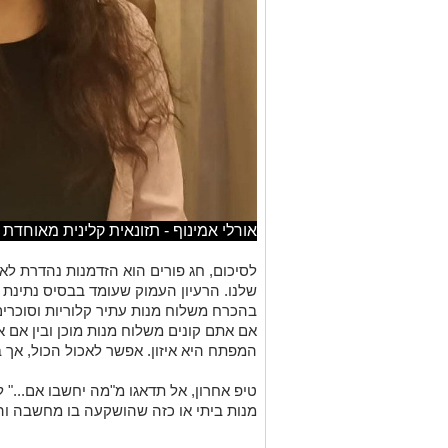
אורלי אמינוף - תזונאית קלינית מאוחדת 
לסיכום, חג פורים הוא הזדמנות נהדרת ל
שלנו. הרעיון העמוק שעומד בבסיס נתינת מ
בהכרח משלוח מנות עתיר קלוריות וסוכרים
אם
אתם קונים
משלוח מנות מוכן
ובין
אם
א
המפתח היא
איזון
. אפשר
לאכול
הכ
ו
ל,
אך
ב
טיפ אחרון,
אל תדאגו מ"מה יחשבו אם..." ל
מנות ביתי או כזה שהושקעה בו מחשבה וה