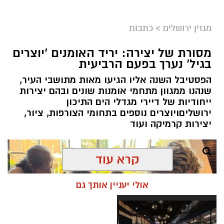
מערכת ירושלים נט / 11:52 04.08.26
מגזין ירושלים
>
כתבות
תגים:
בנק ירושלים
מסורת של יצירה: יריד האומנים 'יוצרים
ניצ'קו נימ
נ
ה עם מי שהקימו את פעילות הבנקאות
בגיל' נערך בפעם הרביעית
הפרטית של הבנק בירושלים, ועת
ה
שב להוביל
הפסטיבל השנה אליו הגיעו מאות מתושבי העיר,
אותה בתקופה של צמיחה והרחבת הפעילות.
שנהנו ממגוון מתחמי אומנות שונים ובהם יצירות
בתפקידו האחרון הוא ניהל
את סניף הבנקאות
ייחודיות של דיירי מגדלי הים התיכון
הפרטית של הבנק בתל אביב
.
ירושליםויוצרים נוספים בתחומי הצורפות, ציור,
יצירות קרמיקה ועוד
קרא עוד
אולי יעניין אותך גם