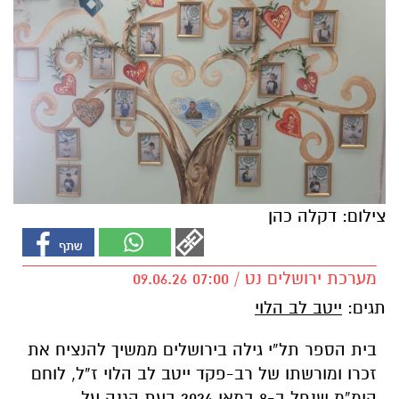
צילום: דקלה כהן
מערכת ירושלים נט / 07:00 09.06.26
תגים:
ייטב לב הלוי
בית הספר תל”י גילה בירושלים ממשיך להנציח את
זכרו ומורשתו של רב-פקד ייטב לב הלוי ז”ל, לוחם
הימ”מ שנפל ב-8 במאי 2024 בעת הגנה על