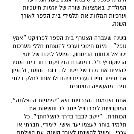
המולדת, באמצעות שורה של יוזמות חינוכיות
וערכיות המלוות את תלמידי בית הספר לאורך
השנה.
בשנה שעברה הצטרף בית הספר לפרויקט ״א
מץ
נופל״ - מיזם חינוכי וערכי להנצחת חללי מערכות
ישראל וכוחות הביטחון, הפועל לזכרו של יוסי
הרשקוביץ ז”ל. במסגרת הפרויקט בחר בית הספר
להנציח את זכרו של ייטב לב, בוגר המוסד, ולהפוך
את סיפור חייו והערכים שהובילו אותו לחלק בלתי
נפרד מהעשייה החינוכית.
אחת היוזמות המרכזיות היא ״סימניות ההצלחה״,
המוקדשות לזכרו של ייטב לב ונושאות את
הכותרת: ״ייטב לבבך בדרך להצלחתך״. כל
תלמיד בוחר לעצמו יעד אישי, לימודי, חברתי או
ערכי , ופועל להשגתו לאורך השנה. עם השלמת