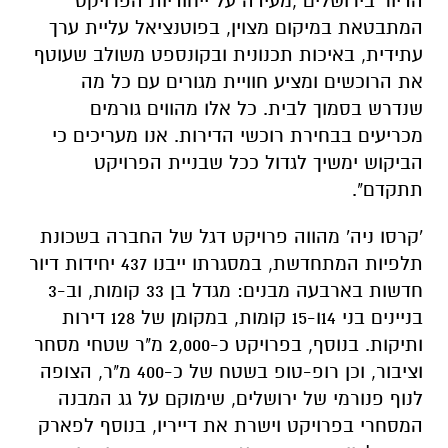
הדיור בירושלים ,מ
עידה על
ייחודיות הפרויקט
ה
מתבטאת
ב
מיקום
מצוין
,
בפוטנציאל עליית ערך
עתידית,
ב
איכות
תכנונית
ובקונספט משולב שעוטף
את הרוכשים ומציע חוויית מגורים עם כל מה
שנדרש בסמוך לבית.
כל אלו
מהווים גורמים
מכריעים
בבחירת רוכשי הדירות
.
אנו
מעריכים כי
הביקוש
ימשיך לגדול ככל ש
בניית
הפרויקט
תתקדם".
'קרסו
ניה
' מהווה פרויקט דגל של החברה בשכונת
תלפיות המתחדשת, במסגרתו ייבנו
437 יחידות דיור
חדשות בארבעה מבנים: מגדל בן 33 קומות, וב-3
בניינים בני 14ו-15 קומות, במקומן של 128 דירות
ותיקות. בנוסף,
ב
פרויקט
כ-2,000 מ"ר שטחי מסחר
וציבור, וכן
רופ
-טופ בשטח של כ-400 מ"ר, הצופה
לנוף פנורמי של ירושלים, שימוקם על גג המבנה
המסחרי בפרויקט וישרת את דייריו
, בנוסף לפארק