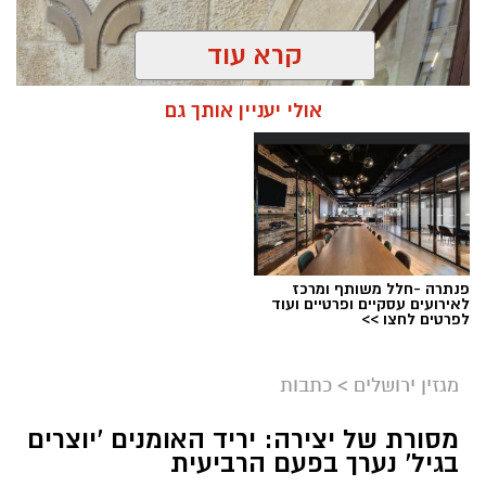
קרא עוד
אולי יעניין אותך גם
פנתרה -חלל משותף ומרכז
לאירועים עסקיים ופרטיים ועוד
ניסים ניצ'קו . קרדיט צילום - פרטי
לפרטים לחצו >>
מערכת ירושלים נט / 11:52 04.08.26
מגזין ירושלים
>
כתבות
תגים:
בנק ירושלים
מסורת של יצירה: יריד האומנים 'יוצרים
ניצ'קו נימ
נ
ה עם מי שהקימו את פעילות הבנקאות
בגיל' נערך בפעם הרביעית
הפרטית של הבנק בירושלים, ועת
ה
שב להוביל