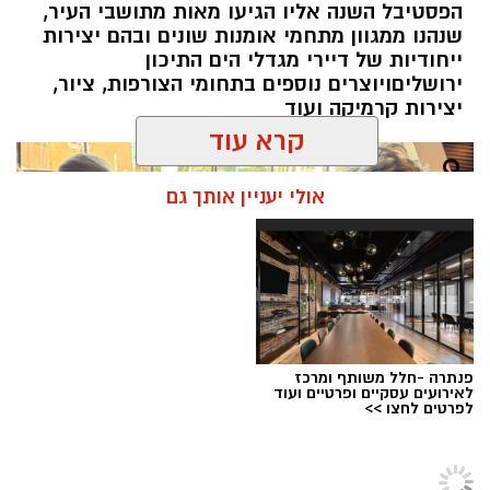
הפסטיבל השנה אליו הגיעו מאות מתושבי העיר,
אותה בתקופה של צמיחה והרחבת הפעילות.
שנהנו ממגוון מתחמי אומנות שונים ובהם יצירות
בתפקידו האחרון הוא ניהל
את סניף הבנקאות
ייחודיות של דיירי מגדלי הים התיכון
הפרטית של הבנק בתל אביב
.
ירושליםויוצרים נוספים בתחומי הצורפות, ציור,
יצירות קרמיקה ועוד
קרא עוד
אולי יעניין אותך גם
סניף הבנקאות הפרטית בירושלים מלווה במשך
שנים משפחות, אנשי עסקים ותושבי חוץ הפועלים
בעיר, ומהווה אחד ממוקדי הפעילות המרכזיים של
פנתרה -חלל משותף ומרכז
הבנק.
לאירועים עסקיים ופרטיים ועוד
לפרטים לחצו >>
לאורך שנותיו בבנק
ירושלים
מילא
ניצ'קו
שורת