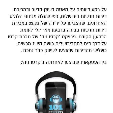
על רקע
דיווחים על
האטה בשוק הדיור ובמכירת
דירות חדשות בירושלים, כפי
שעלה
מ
נתוני
הלמ"ס
האחרונים, שהצביעו על ירידה של 33.3% במכירת
דירות חדשות בבירה ברבעון מאי
-
יולי לעומת
הרבעון הקודם, פרויקט "קרסו ניה" של חברת קרסו
על דרך בית לחם
בירושלים
ר
ו
שם הישג מרשים:
כ
שליש מהדירות שהוצעו לשיווק כבר נמכרו
.
בין העסקאות שבוצעו לאחרונה
ב
'
קרסו ניה
':