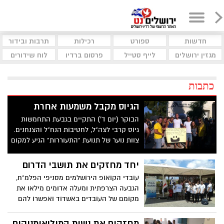
חדשות
ספורט
רכילות
תרבות ובידור
מגזין ירושלים
לייף סטייל
פרסום ברדיו
לוח שידורים
כתבות
הגיוס מקבל משמעות אחרת
הבוקר (יום ד') התקיים בגבעת התחמשות
גיוס קרבי לצה"ל, לחטיבות הנח"ל והצנחנים.
צוות נוער של תנועת "התעוררות" הגיע למקום
על מנת לאחל לחיילים החדשים גיוס קל,
הצלחה בשירות וכמובן ששובו בשלום הביתה,
יחד מחזקים את תושבי הדרום
לירושלים.
עובדי הקואופ הירושלמים מסניפי הפלמ"ח,
הגבעה הצרפתית ומעלה אדומים מילאו את
מקומם של העובדים באשדוד ואפשרו להם
ליהנות מיום פינוק בקיבוץ נחשולים
מחזקים את נשות המילואימניקים