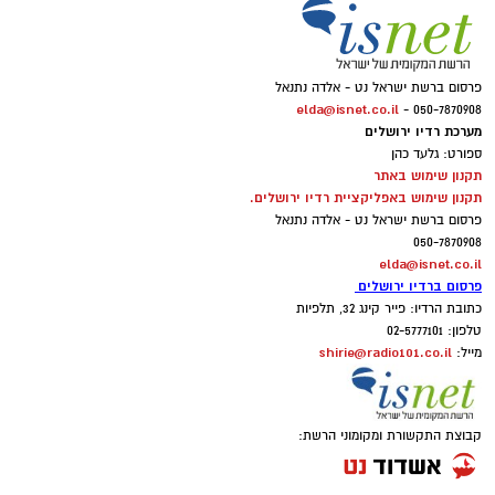
פרסום ברשת ישראל נט - אלדה נתנאל
elda@isnet.co.il
050-7870908 -
מערכת רדיו ירושלים
ספורט: גלעד כהן
תקנון שימוש באתר
תקנון שימוש באפליקציית רדיו ירושלים.
פרסום ברשת ישראל נט - אלדה נתנאל
050-7870908
elda@isnet.co.il
פרסום ברדיו ירושלים
כתובת הרדיו: פייר קינג 32, תלפיות
טלפון: 02-5777101
shirie@radio101.co.il
מייל:
קבוצת התקשורת ומקומוני הרשת: