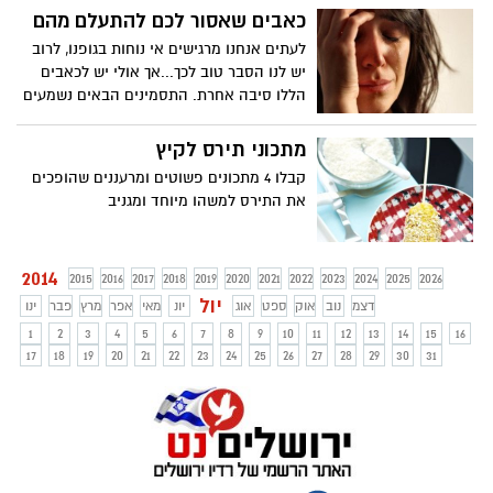
באורח החיים מה עשוי להוביל לשיפור מדהים
כאבים שאסור לכם להתעלם מהם
במראה ובהרגשה שלכם. שווה לנסות!
לעתים אנחנו מרגישים אי נוחות בגופנו, לרוב
יש לנו הסבר טוב לכך...אך אולי יש לכאבים
הללו סיבה אחרת. התסמינים הבאים נשמעים
סטנדרטים לחלוטין, אך מאחוריהם עלולות
לעמוד מחלות ובעיות לא נעימות כלל, ואף
מתכוני תירס לקיץ
מסכנות חיים
קבלו 4 מתכונים פשוטים ומרעננים שהופכים
את התירס למשהו מיוחד ומגניב
2014
2015
2016
2017
2018
2019
2020
2021
2022
2023
2024
2025
2026
יול
דצמ
נוב
אוק
ספט
אוג
יונ
מאי
אפר
מרץ
פבר
ינו
1
2
3
4
5
6
7
8
9
10
11
12
13
14
15
16
17
18
19
20
21
22
23
24
25
26
27
28
29
30
31