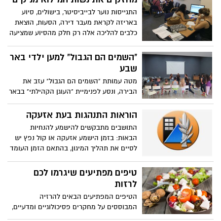
התגייסות נוער לבייביסיטר, בישולים, סיוע
באריזה לקראת מעבר דירה, הסעות, הוצאת
כלבים להליכה אלה רק חלק מהסיוע שמציעה
יוזמה חדשה לנשות המילואימניקים
"השמים הם הגבול" למען ילדי באר
שבע
מטה עמותת "השמים הם הגבול" עזב את
הבירה, ונסע לפנימיית "העוגן הקהילתי" בבאר
שבע לפעילות מיוחדת עם הילדים. הילדים
שמחו על הגעת המתנדבים הירושלמים וחוו
הוראות התנהגות בעת אזעקה
יום ספורט מהנה שכלל תחנות של ספורט
התושבים מתבקשים להישמע להנחיות
הבאות: בזמן הישמע אזעקה או קול נפץ יש
לסיים את תהליך המיגון, בהתאם הזמן העומד
לרשותנו ולפעול על פי ההנחיות הבאות:
טיפים מפתיעים שיגרמו לכם
לרזות
הטיפים המפתיעים הבאים להרזיה
המבוססים על מחקרים פסיכולוגיים ומדעיים,
יסייעו לכם לרדת במשקל, ושינוי קטנטן