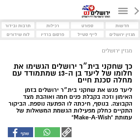
חדשות
ספורט
רכילות
תרבות ובידור
מגזין ירושלים
לייף סטייל
פרסום ברדיו
לוח שידורים
מגזין ירושלים
כך שחקני בית״ר ירושלים הגשימו את
חלומו של ליעד בן ה-13 שמתמודד עם
מחלה סכנת חיים
ליעד פגש את שחקני בית״ר ירושלים בזמן
האימון וזכה בקבלת פנים חמה ואוהבת מצד
הקבוצה. בנוסף, חיכתה לו הפתעה נוספת. הביקור
התקיים כחלק מפעילות הגשמת המשאלות של
עמותת "Make-A-Wish"