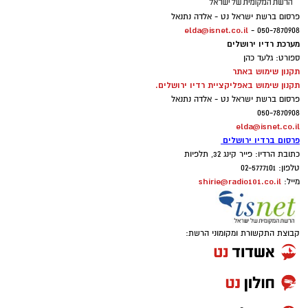
הפרטית של הבנק בתל אביב
.
פרסום ברשת ישראל נט - אלדה נתנאל
elda@isnet.co.il
050-7870908 -
מערכת רדיו ירושלים
ספורט: גלעד כהן
תקנון שימוש באתר
תקנון שימוש באפליקציית רדיו ירושלים.
פרסום ברשת ישראל נט - אלדה נתנאל
050-7870908
elda@isnet.co.il
פרסום ברדיו ירושלים
כתובת הרדיו: פייר קינג 32, תלפיות
טלפון: 02-5777101
סניף הבנקאות הפרטית בירושלים מלווה במשך
shirie@radio101.co.il
מייל:
שנים משפחות, אנשי עסקים ותושבי חוץ הפועלים
בעיר, ומהווה אחד ממוקדי הפעילות המרכזיים של
הבנק.
קבוצת התקשורת ומקומוני הרשת:
לאורך שנותיו בבנק
ירושלים
מילא
ניצ'קו
שורת
תפקידים ניהוליים במטה הבנק ובמערך הסניפים,
וביניהם: מנהל מוצר אשראי צרכני, מנהל חיתום,