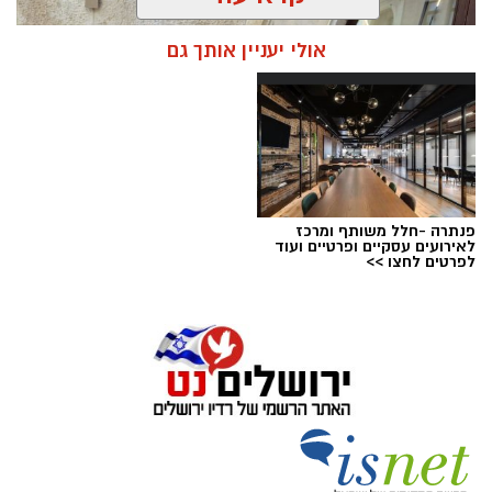
אולי יעניין אותך גם
פנתרה -חלל משותף ומרכז
לאירועים עסקיים ופרטיים ועוד
ניסים ניצ'קו . קרדיט צילום - פרטי
לפרטים לחצו >>
מערכת ירושלים נט / 11:52 04.08.26
תגים:
בנק ירושלים
ניצ'קו נימ
נ
ה עם מי שהקימו את פעילות הבנקאות
הפרטית של הבנק בירושלים, ועת
ה
שב להוביל
אותה בתקופה של צמיחה והרחבת הפעילות.
בתפקידו האחרון הוא ניהל
את סניף הבנקאות