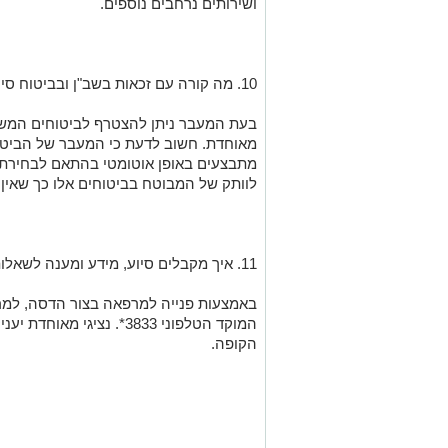
ושירותים נרחבים נוספים
.
0
1
. מה קורה עם זכאות
בשב"ן
ובביטוח סיע
בעת המעבר ניתן להצטרף לביטוחים המשלי
מאוחדת. חשוב לדעת כי המעבר של הביטו
מתבצעים באופן אוטומטי בהתאם לבחירת 
לוותק של המבוטח בביטוחים אלו
כך שאין 
11
.
איך
מקבלים
סיוע, מידע ומענה לשאלו
באמצעות פנייה למרפאה בצור הדסה, למר
המוקד
הטלפוני
3833*.
נציגי מאוחדת יעני
הקופה
.