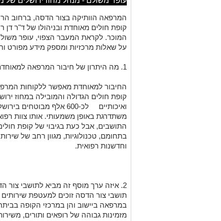
עופר משולם - מנהל מחוז ירושלים של מ
המרפאה הוותיקה בצור הדסה, ברחוב הרכסים 22, ת
קופת חולים מאוחדת
ו
בניהול
ו
של ד"ר דן
רו
המוכר. לקראת המעבר
הצפוי
, עופר משול
על שאלות מרכזיות ומספק מידע
מפורט ו
חי
1. מה היתרון של חיבור המרפאה למאוחדת מבחינת מקצועיות ואיכות הרפואה?
החיבור למאוחדת מאפשר ל
לקוחות המרפא
קופת חולים הגדולה והמובילה במחוז ירוש
ואיכותיים
לכ-600 אלף מבוטחים בירושלים והסביבה.
משתדרגת
באופן משמעותי.
אותו צוות רפוא
התושבים, אבל כעת בגיבוי של קופת חולים
בתחומם
, טכנולוגיות
,
מגוון רחב של
שירותי
וחדשנות רפואית
.
2
. איזה
ערך מוסף זה מביא לתושבי צור ה
תושבי צור הדסה זוכים
למעטפת שירותים
במרפאה ביישוב והן במרכזי הקופה בביתר 
מזמינות גבוהה של רופאים ותורים,
מ
שירות