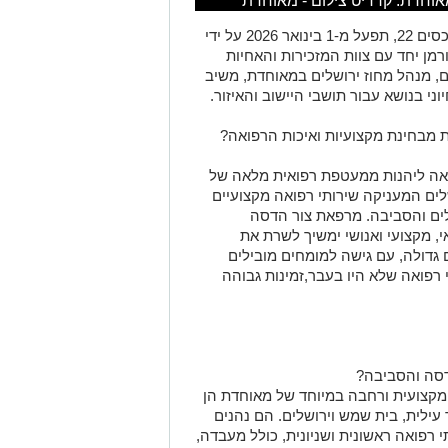
אוחדת. קרדיט צילום - מאוחדת
פעל מ
-
1 בינואר 2026 על ידי
רמן
יחד עם
צוות המזכירות והאחיות
ם, מנהל מחוז ירושלים במאוחדת, משיב
וני
בנושא עבור
תושבי
היישוב
והאיזור.
ה ליהנות ממעטפת רפואית מלאה של
לים המעניקה שירותי רפואה
מקצועיים
מרפאת צור הדסה
י
, מקצועי
ואנושי ימשיך לשרת את
 גדולה, עם גישה למומחים
מובילים
רפואה
שלא היו בעבר
,
זמינות גבוהה
דסה והסביבה
?
מקצועית ו
רחבה
במיוחד
של מאוחדת הן
עילית, בית שמש וירושלים. הם נהנים
י רפואה ראשונית ושניונית, כולל מעבדה,