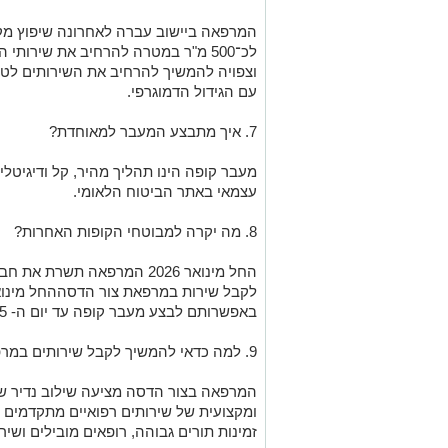
המרפאה
ביישוב
עברה לאחרונה שיפוץ מ
ל
כ־500 מ"ר
במטרה להרחיב את
שירותי ה
וצפויה להמשיך להרחיב את השירותים לטו
עם הגידול הדמוגרפי.
7
.
איך
מתבצע המעבר למאוחדת?
מעבר קופה ה
ינו
תהליך מהיר, קל ודיגיטל
עצמאי
באתר
ה
ביטוח
ה
לאומי.
8
. מה יקרה למבוטחי הקופות האחרות?
החל מינואר 2026 המרפאה תשרת
את
חבר
לקבל שירות
במרפא
ת
צור הדסה
החל מינואר 26 
באפשרותם לבצע מעבר קופה עד יום ה- 15.11.25.
9
. למה כדאי להמשיך לקבל שירותים במר
המרפאה בצור הדסה מציעה שילוב נדיר של
ומקצועית
של שירותים רפואיים מתקדמים
ל
זמינות תורים גבוהה, רופאים מובילים ושיר