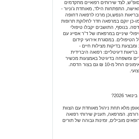
ופ"ש
,
לצד שירותים
רפואיים
מתקדמים
האישה
,
התפתחות הילד
,
מאוחדת
ג'וניור
-
בריאות הנפש
,
וכן
מרכז
ל
רפואה דחופה
ו-כן יוקם במרפאה חדר לחלוקת תרופות
דסה.
בנוסף, התושבים
יקבלו
טיפולי
טיפולי שיניים במרפאתו של ד"ר אסייג
עם
 הטיפולים.
במסגרת אירועי קידום
ו
מבצעת
בדיקות מצילות חיים
-
 בריאות דיגיטליים: רפואה היברידית
דים ומשפחה
בדיגיטל
באמצעו
ת מכשיר
ימונים החל מ
-
10 ₪
גם בצור הדסה
.
ועי
.
עם
הצוות
רורמן
.
המרפאה, תעניק שירותי רפואה
ופאים מובילים, זמינות גבוהה של תורים