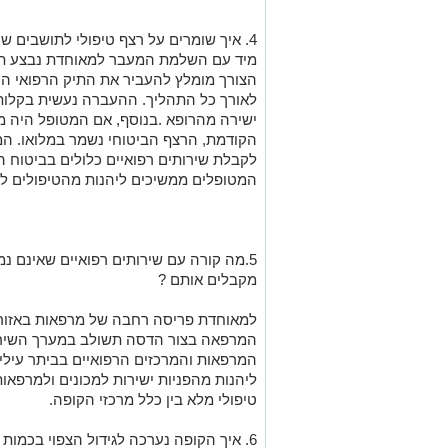
4.
איך שומרים על רצף טיפולי לתושבים ש
מיד עם השלמת המעבר למאוחדת נבצע תיא
הצורך מומלץ להעביר את התיק הרפואי הקי
לאורך כל התהליך. ההעברה נעשית בקלו
ישירה מהרופא
.
בנוסף, אם המטופל היה מ
הקודמת, הרצף
הביטוחי
נשמר במלואו. ה
לקבלת שירותים רפואיים כלולים בביטוח
המ
המטופלים ממשיכים ליהנות מהטיפולים ל
5
.מה קורה עם שירותים רפואיים שאינם נמ
מקבלים אותם ?
למאוחדת פריסה רחבה של מרפאות באזור 
המרפאה בצור הדסה תשולב במערך השיר
המרפאות והמרכזים הרפואיים בביתר עילית
ליהנות מהפניות ישירות למכונים ולמרפאות
טיפולי מלא בין כלל מרכזי הקופה.
6
. איך הקופה
נערכה ל
גידול הצפוי בכמות