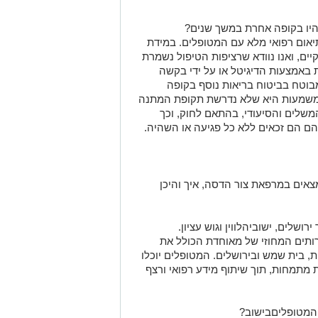
היו בקופה אחרת במשך שנים
?
ום רפואי מלא עם המטופלים. במידת
ים, ואנו נוודא שרציפות הטיפול נשמרת
ת באמצעות
הדיגיטל
או על ידי בקשה
בוטח בביטוח בריאות נוסף בקופה
משמעות היא שלא נדרשת תקופת המתנה
שלים והסיעודי
, בהתאם לחוק, וכך
הם הם זכאים ללא
כל
פגיעה או השהיה
.
צאים במרפאת צור הדסה, איך והיכן
ירושלים
,
ישוב
י
הלווין
וגוש עציון
.
ותים ה
מחוז
י של מאוחדת הכולל את
, בית שמש ובירושלים. המטופלים יוכלו
 מתמחות, תוך שיתוף מידע רפואי ורצף
 המטופלים
בישוב
?