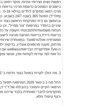
רפואת נשים ושירותי אחיות,
מוקד רפואי
בס
בישובים הסמוכים
כדוגמת
מרכזי בריאות 
מרכז רפואי מתקדם לילדים בגילאי 0-18
,
ו
(
מלר"ד
)
הפועל 365 בשנה 24/7 בשבוע
.
כמ
ובהמשך גם בית המרקחת הראשון בצור ה
שיניים בהסדר במרפאת "צור
סמייל
"
, וכן 
הנחות מ
שמעותיות
למבוטחי הקופה
על כלל
בריאות
ניידת בריאות האישה
מגיעה
לישוב 
ממוגרפיה ואולטרסאונד
.
במאוחדת
שירותי
מרחוק,
מענה מרופאים
אונליין,
בדיק
ו
ת יל
ה-
Tyto
אפליקציית
ה
בריאות
wellness
עם א
כל זאת לצד שירות לקוחות זמין, אנושי ומקצ
3. מה הולך לקרות בפועל בצור הדסה ב־1 בינואר 2026?
החל מה-1 בינואר 2026 המרפאה תפעל באופן מלא תחת ניהול מאוחדת
הרפואי הקיים
והמוכר בהובלתו של ד"ר דן
מתקדמים
לחברי מאוחדת בלבד שייהנו מ
ר
ורצף טיפולי מלא
.