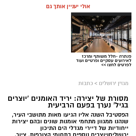
אולי יעניין אותך גם
פנתרה -חלל משותף ומרכז
לאירועים עסקיים ופרטיים ועוד
ניסים ניצ'קו . קרדיט צילום - פרטי
לפרטים לחצו >>
מערכת ירושלים נט / 11:52 04.08.26
מגזין ירושלים
>
כתבות
תגים:
בנק ירושלים
מסורת של יצירה: יריד האומנים 'יוצרים
ניצ'קו נימ
נ
ה עם מי שהקימו את פעילות הבנקאות
בגיל' נערך בפעם הרביעית
הפרטית של הבנק בירושלים, ועת
ה
שב להוביל
הפסטיבל השנה אליו הגיעו מאות מתושבי העיר,
אותה בתקופה של צמיחה והרחבת הפעילות.
שנהנו ממגוון מתחמי אומנות שונים ובהם יצירות
בתפקידו האחרון הוא ניהל
את סניף הבנקאות
ייחודיות של דיירי מגדלי הים התיכון
הפרטית של הבנק בתל אביב
.
ירושליםויוצרים נוספים בתחומי הצורפות, ציור,