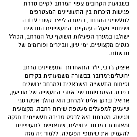
בשבועות הקרובים צפוי המרחב לקיים סדרת
פגישות היכרות בין התעשיינים ה
מצטרפים
ל
תעשייני
המרחב, במטרה לייצר קשרי עבוד
ה
ושיתופי פעולה עסקיים. התעשיינים החדשים
ישולבו במערך הפעילות השוטף של המרחב, הכולל
כנסים מקצועיים, ימי עיון,
וובינרים
ופורומים של
חדשנות.
איציק ג
'
רבי, יו"ר התאחדות התעשיינים מרחב
ירושלים
:
"
מדובר בבשורה משמעותית
ב
קידום
ופיתוח
התעשייה הישראלית ול
מרחב ירושלים
בפרט
.
הצטרפותם של
אזורי התעשייה של מודיעין,
אריאל וברקן
אלינו למרחב
הוא מהלך אסטרטגי
שיעניק למפעלים מעטפת שירות רחבה, מקצועית
ונגישה. מטרתנו היא לבסס סביבה תעשייתית חזקה
ומאוחדת ב
מרחב ירושלים
, שתאפשר לתעשיינים
להעמיק את שיתופי הפעולה, ללמוד זה מזה