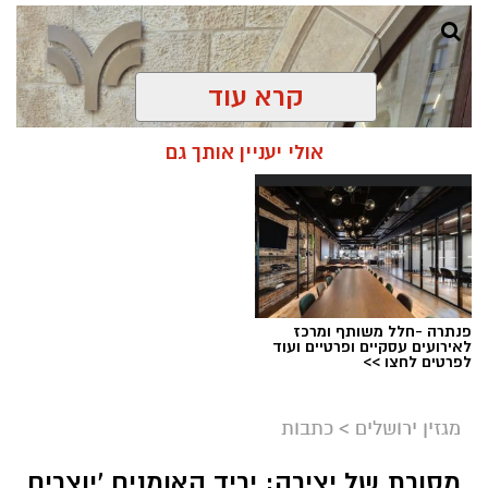
קרא עוד
אולי יעניין אותך גם
פנתרה -חלל משותף ומרכז
לאירועים עסקיים ופרטיים ועוד
ניסים ניצ'קו . קרדיט צילום - פרטי
לפרטים לחצו >>
מערכת ירושלים נט / 11:52 04.08.26
מגזין ירושלים
>
כתבות
תגים:
בנק ירושלים
מסורת של יצירה: יריד האומנים 'יוצרים
ניצ'קו נימ
נ
ה עם מי שהקימו את פעילות הבנקאות