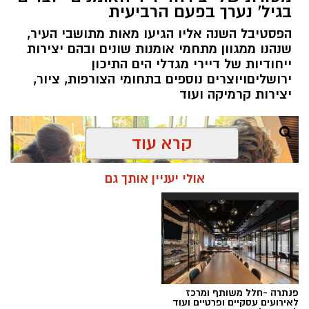
בגיל' נערך בפעם הרביעית
הפרטית של הבנק בירושלים, ועת
ה
שב להוביל
הפסטיבל השנה אליו הגיעו מאות מתושבי העיר,
אותה בתקופה של צמיחה והרחבת הפעילות.
שנהנו ממגוון מתחמי אומנות שונים ובהם יצירות
בתפקידו האחרון הוא ניהל
את סניף הבנקאות
ייחודיות של דיירי מגדלי הים התיכון
הפרטית של הבנק בתל אביב
.
ירושליםויוצרים נוספים בתחומי הצורפות, ציור,
יצירות קרמיקה ועוד
קרא עוד
אולי יעניין אותך גם
סניף הבנקאות הפרטית בירושלים מלווה במשך
שנים משפחות, אנשי עסקים ותושבי חוץ הפועלים
בעיר, ומהווה אחד ממוקדי הפעילות המרכזיים של
פנתרה -חלל משותף ומרכז
הבנק.
לאירועים עסקיים ופרטיים ועוד