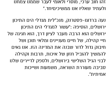
זהו
חוב
ערכי
,
מוסרי
ולאומי
לעבר
שממנו
צמחנו
ולעתיד
שאליו
אנו
ממשיכים
יחד
.
”
נעה ברדוגו-פסטרנק
,
מנכ"לית מגדלי הים התיכון
ירושלים
,
הוסיפה
:
"
עשור למגדלי הים התיכון
ירושלים הוא הרבה מעבר לציון דרך, הוא חגיגה של
חיי
קהילה,
ש
ל חיים
מעניינים ומלאי תוכן
ושל
חיבוק גדול לדור שבנה את המדינה הזו. אנו גאים
להמשיך להוביל חזון של איכות, תרבות וקהילה
לבני הגיל השלישי בירושלים, ולספק לדיירים שלנו
סביבה מעוררת השראה, משמעות ושייכות
אמיתי
ת
".