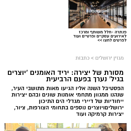
פנתרה -חלל משותף ומרכז
לאירועים עסקיים ופרטיים ועוד
ניסים ניצ'קו . קרדיט צילום - פרטי
לפרטים לחצו >>
מערכת ירושלים נט / 11:52 04.08.26
מגזין ירושלים
>
כתבות
תגים:
בנק ירושלים
מסורת של יצירה: יריד האומנים 'יוצרים
ניצ'קו נימ
נ
ה עם מי שהקימו את פעילות הבנקאות
בגיל' נערך בפעם הרביעית
הפרטית של הבנק בירושלים, ועת
ה
שב להוביל
הפסטיבל השנה אליו הגיעו מאות מתושבי העיר,
אותה בתקופה של צמיחה והרחבת הפעילות.
שנהנו ממגוון מתחמי אומנות שונים ובהם יצירות
בתפקידו האחרון הוא ניהל
את סניף הבנקאות
ייחודיות של דיירי מגדלי הים התיכון
הפרטית של הבנק בתל אביב
.
ירושליםויוצרים נוספים בתחומי הצורפות, ציור,
יצירות קרמיקה ועוד