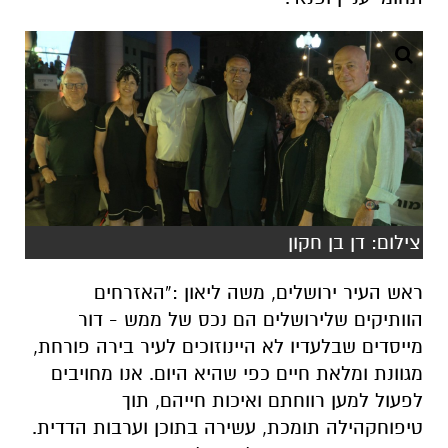
צילום: דן בן חקון
ראש העיר ירושלים, משה ליאון
:
“
האזרחים
הוותיקים
של
ירושלים
הם
נכס
של
ממש
-
דור
מייסדים
שבלעדיו
לא
היינו
זוכים
לעיר
בירה
פורחת
,
מגוונת
ומלאת
חיים
כפי
שהיא
היום
.
אנו
מחויבים
לפעול
למען
רווחתם
ואיכות
חייהם
,
תוך
טיפוח
קהילה
תומכת
,
עשירה
בתוכן
וערבות
הדדית
.