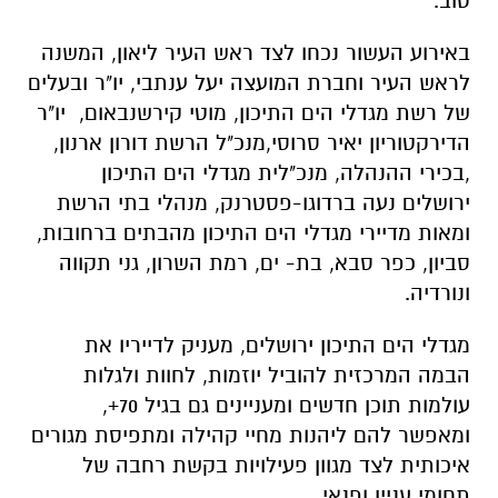
טוב.
באירוע העשור נכחו
לצד ראש העיר ליאון,
המשנה
לראש העיר וחברת המועצה יעל ענתבי,
יו"ר וב
עלים
של רשת מגדלי הים התיכון, מ
וטי קירשנבאום, יו"ר
הדירקטוריון
יאיר סרוסי,
מנכ"ל הרשת דורון ארנון,
,בכירי ההנהלה,
מ
נכ"לית מגדלי הים התיכון
ירושלים
נעה ברדוגו-פסטרנק
,
מנהלי בתי הרשת
ומאות מדיירי מגדלי הים התיכון
מהבתים ברחובות,
סביון, כפר סבא, בת- ים, רמת השרון, גני תקווה
ונורדיה
.
מגדלי הים התיכון ירושלים,
מעניק לדייריו את
הבמה המרכזית להוביל יוזמות, לחוות ולגלות
עולמות תוכן חדשים ומעניינים גם בגיל 70+,
ו
מאפשר להם ליהנות מחיי קהילה ומתפיסת מגורים
איכותית
לצד מגוון פעילויות בקשת רחבה של
תחומי עניין ופנאי.