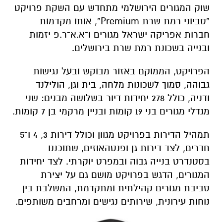
שוק המגורים הירושלמי מתחדש עם השקת פרויקט
“סביוני רמת שרת Premium”
, אותו מקדמות
חברות
אפריקה ישראל מגורים
ו־
א.א־ר.פ יזמות
ובנייה
בשכונת רמת שרת בירושלים.
הפרויקט, הממוקם באזור מבוקש ובעל נגישות
גבוהה, סמוך לשכונות מלחה, בית וגן, הולילנד
ודניה, כולל 278 יחידות דיור בשלושה מבנים: שני
מגדלי מגורים בני 19 קומות ובניין מרקמי בן 7 קומות.
תמהיל הדירות בפרויקט מגוון וכולל דירות 3, 4 ו־5
חדרים, לצד דירות גן ופנטהאוזים, שתוכננו
בסטנדרט בנייה גבוה ובמפרט יוקרתי. לצד יחידות
המגורים, הדגש בפרויקט מושם גם על יצירת
סביבת מגורים קהילתית ומתקדמת, המשלבת בין
נוחות עירונית, שירותים נגישים ומרחבים משותפים.