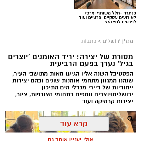
פנתרה -חלל משותף ומרכז
לאירועים עסקיים ופרטיים ועוד
ניסים ניצ'קו . קרדיט צילום - פרטי
לפרטים לחצו >>
מערכת ירושלים נט / 11:52 04.08.26
מגזין ירושלים
>
כתבות
תגים:
בנק ירושלים
מסורת של יצירה: יריד האומנים 'יוצרים
ניצ'קו נימ
נ
ה עם מי שהקימו את פעילות הבנקאות
בגיל' נערך בפעם הרביעית
הפרטית של הבנק בירושלים, ועת
ה
שב להוביל
הפסטיבל השנה אליו הגיעו מאות מתושבי העיר,
אותה בתקופה של צמיחה והרחבת הפעילות.
שנהנו ממגוון מתחמי אומנות שונים ובהם יצירות
בתפקידו האחרון הוא ניהל
את סניף הבנקאות
ייחודיות של דיירי מגדלי הים התיכון
הפרטית של הבנק בתל אביב
.
ירושליםויוצרים נוספים בתחומי הצורפות, ציור,
יצירות קרמיקה ועוד
קרא עוד
אולי יעניין אותך גם