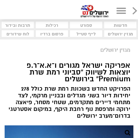
חדשות
ספורט
רכילות
תרבות ובידור
מגזין ירושלים
לייף סטייל
פרסום ברדיו
לוח שידורים
מגזין ירושלים
אפריקה ישראל מגורים ו־א.א־ר.פ
יוצאות לשיווק “סביוני רמת שרת
Premium” בירושלים
הפרויקט החדש בשכונת רמת שרת כולל 278
יחידות דיור בשני מגדלים ובבניין מרקמי, לצד
מתחמי דיירים מתקדמים, שטחי מסחר, פיאצה
ירוקה ומרפסת נוף רחבת היקף, במיקום אסטרטגי
בדרום־מערב ירושלים