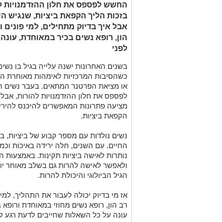
החשש לפספס את חלון ההזדמנויות ל
אבל איך בדיוק מתחילים, למי פונים 
הון, רופא נשים בכיר במאוחדת, עונה
לפני
בשנים האחרונות
ישנה עלייה בגיל בו נשים
כשהסיבות המרכזיות לאימהות מאוחרת הן 
או מציאת הפרטנר המתאים. בעבר נשים היו
לפספס את חלון ההזדמנויות להורות, אבל
מציעה פתרונות המאפשרים להיכנס להיריו
הקפאת ביציות.
נשים נולדות עם מספר קבוע של ביציות
, ב
החיים.
נותרות לאישה ביציות תקינות. באמצעות הק
ולאפשר לאישה להרות גם בשלב מאוחר יו
הגיל הביולוגי והיכולת להרות.
אז מי בדיוק יכולה לעבור את התהליך, למי
רב הון, רופא נשים מחוזי במאוחדת ורופא ב
עונה על כל השאלות שחייבים לדעת רגע ל