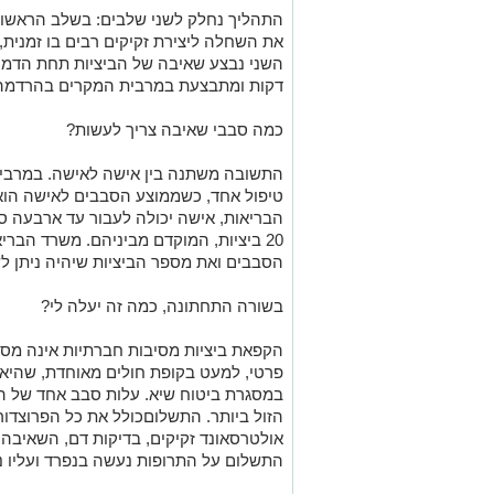
התהליך נחלק לשני שלבים: בשלב הראשון
השני נבצע שאיבה של הביציות תחת הדמי
דקות ומתבצעת במרבית המקרים בהרדמה 
כמה סבבי שאיבה צריך לעשות?
התשובה משתנה בין אישה לאישה. במרבית 
הבריאות, אישה יכולה לעבור עד ארבעה ס
20 ביציות, המוקדם
מביניהם
. משרד הבריא
הסבבים ואת מספר הביציות שיהיה ניתן ל
בשורה התחתונה, כמה זה יעלה לי?
הקפאת ביציות מסיבות חברתיות אינה מסוב
פרטי, למעט בקופת חולים מאוחדת, שהי
הזול ביותר.
התשלום
כולל
את
כל
הפרוצדור
אולטרסאונד
זקיקים
,
בדיקות
דם
,
השאיבה
התשלום על התרופות נעשה בנפרד ועליו נ