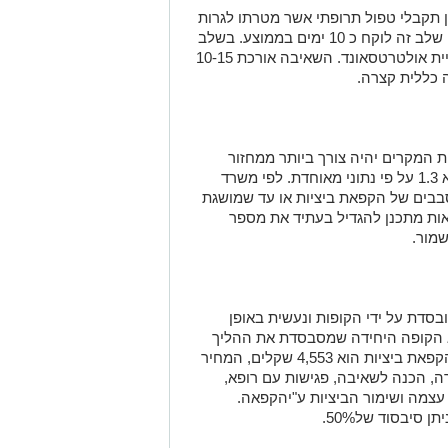
 תקבלי טפול תרופתי אשר מטרתו לגרות
את השחלה ליצירת זקיקים רבים בו זמנית, שלב זה לוקח כ 10 ימים בממוצע. בשלב
ית
אולטרטסאונד
. השאיבה אורכת 10-15
כללית קצרה.
המקרים יהיה צורך ביותר ממחזור
טיפול אחד, כשממוצע הסבבים לאישה הוא 1.3 על פי נתוני מאוחדת. לפי משרד
בבים של הקפאת ביציות או עד שמושגת
ות מתכנן להגדיל בעתיד את מספר
שמור.
סדת על ידי הקופות ונעשית באופן
א הקופה היחידה שמסבסדת את ההליך
במסגרת ביטוח שיא. עלות סבב אחד של הקפאת ביציות הוא 4,553 שקלים, המחיר
ה, הכנה
לשאיבה
,
פגישות
עם
רופא
,
עצמה
ושימור
הביציות
ע
"
י
הקפאה
.
יתן
סיבסוד
של
50%.