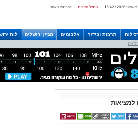
|
המייל האדום
|
לפרסום באתר
כילות
תרבות ובידור
אלבומים
מגזין ירושלים
לוח ירוש
לוגיה
 רדיו ירושלים
 למציאות