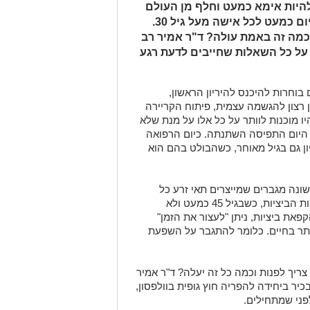
היות אימא כמעט וחלף מן העולם
בזכות הליך הקפאת ביציות, שנגיש היום כמעט לכל אישה מעל גיל 30.
וכמה זה באמת עולה? ד"ר אמיר רב
 על כל השאלות שחייבים לדעת רגע
 בוחרות להיכנס להיריון הראשון,
רצון להגשמה עצמית, פיתוח הקריירה
 מוכנות לוותר על כל אלו על מנת שלא
 היום התפיסה השתנתה. כיום הרפואה
ן גם בגיל מאוחר, כשהבולט בהם הוא
שונה מגברים שמייצרים תאי זרע כל
עם השנים, חלה ירידה באיכות וכמות הביציות, כשבגיל 45 כמעט ולא
פאת ביציות, ניתן "לעצור את הזמן"
תר בחיים. כלומר להתגבר על השפעת
 צריך לפנות וכמה כל זה יעלה? ד"ר אמיר
כיר ביחידה להפריה חוץ גופית בוולפסון,
פני שמתחילים.