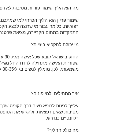
מה הוא הליך שימור פוריות מסיבות לא רפו
שימור פריון הוא הליך הכרחי למי שמתכנ
רפואיות. כלומר עבור מי שרוצה לבצע הקפ
התמקדות בתחום הקריירה, מציאת פרטנר 
מי יכולה להקפיא ביציות?
החוק בישראל קובע שכל אישה מגיל 30 עד 41 יכולה להקפיא ביציות.
שפוריות
האישה
מתחילה
לרדת
החל
מגיל
3
משמעותי
.
לכן,
מומלץ
לנשים
בגילי
30-35
ש
איך מתחילים ולמי פונים?
עלייך לפנות לרופא נשים דרך הקופה שלך,
מסיבות שאינן רפואיות, ולהגיש את הטופס
רלוונטיים כנדרש.
מה כולל ההליך?