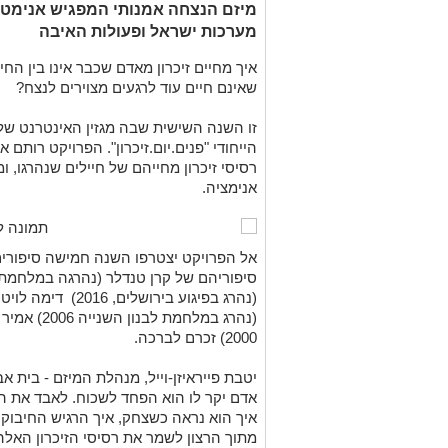
מיזם הנצחה אמנותי המפגיש אנימטורי
מערכות ישראל ופעולות האיבה
איך מחיים זיכרון מאדם שכבר אינו בין הח
שאינם חיים עוד לרגעים מצוירים לנצח?
זו השנה השישית שבה מגזין האינטרנט של 
הייחודי "פנים.יום.זיכרון". הפרויקט רותם
רסיסי זיכרון מחייהם של חיילים שנהרגו, ו
אנימציה.
אל הפרויקט יצטרפו השנה חמישה סיפורים 
(נהרג במלחמת
2000) זכרם לברכה.
יטבת פייראיזן-וייל, מנהלת המיזם - בית 
אדם יקר לו הוא הפחד לשכוח. לאבד את הדמ
איך הוא נראה כשצחק, איך הרגיש החיבוק שלו
מתוך הרצון לשמר את רסיסי הזיכרון האלה