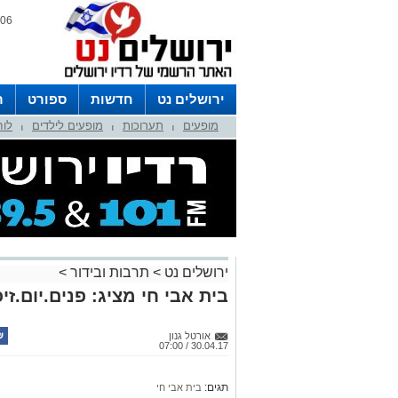
06 אוגוסט 2026 / 06:14
ירושלים נט
חדשות
ספורט
ר
מופעים
תערוכות
מופעים לילדים
לוח
לפרסום ברדיו צרו קשר
לוח שדורים
|
|
|
ירושלים נט
>
תרבות ובידור
>
בית אבי חי מציג: פנים.יום.זיכ
אורטל גנון
30.04.17 / 07:00
תגים:
בית אבי חי