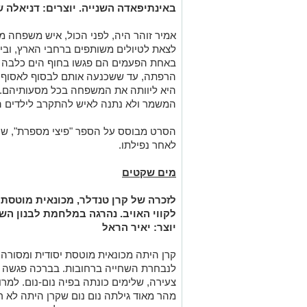
באינתיפאדה השנייה. יוצרים: דניאלה ש
אמיר זוהר היה, לפני הכול, איש משפחה מס
לצאת לטיולים משותפים ברחבי הארץ, וביי
באחת הפעמים הם פגשו בחוף הים כלבה נ
הרפתה, עד ששכנעה אותם לבסוף לאסוף או
היא ליוותה את המשפחה בכל מסעותיהם. ב
המשמר ולא נתנה לאיש להתקרב לילדים ה
הסרט מבוסס על הספר "פיצי מספרת", שכת
לאחר נפילתו.
מים שקטים
לזכרה של קרן טנדלר, מכונאית מוט
לקווי האויב. נהרגה במלחמת לבנון הש
יוצר: יאיר הראל
קרן היתה מכונאית מוטסת יסודית ומסורה
לנבחרת השחייה ברחובות. בברכה פגשה ל
צעירה, שלימים כונתה בפיה נום-נום. למרו
מהר מאוד גילתה נום נום שקרן היתה לא ר