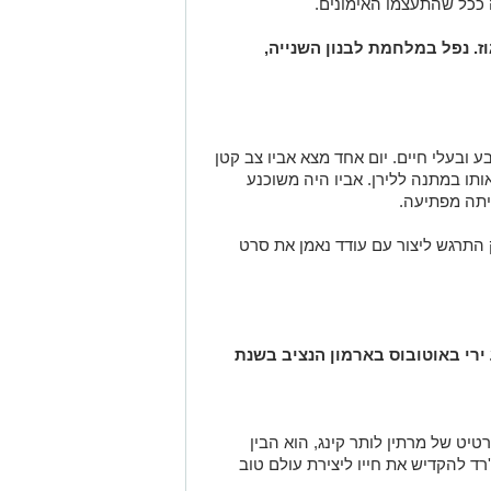
ככל שהתעצמו האימונים.
וז. נפל במלחמת לבנון השנייה,
ע ובעלי חיים. יום אחד מצא אביו צב קטן
תו במתנה ללירן. אביו היה משוכנע
יתה מפתיעה.
נק התרגש ליצור עם עודד נאמן את סרט
 ירי באוטובוס בארמון הנציב בשנת
טיט של מרתין לותר קינג, הוא הבין
רד להקדיש את חייו ליצירת עולם טוב