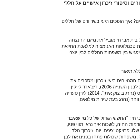
ם וסיפורי זיכרון אישיים על חללי
יים? איך הופכים רגעי בשר ודם של חללים
בית אבי חי מוביל את מיזם ההנצחה
 את טכנולוגיות האנימציה למלאכת החייאת
מפגיש בין משפחות החללים לבין יוצרי
המנציחים רגעי זיכרון ומספרים את
סיפוריהם של קרן טנדלר (נהרגה במלחמת לבנון השנייה 2006), ריצ'ארד לייקין
(נהרג בפיגוע בירושלים, 2016) דימה לויטס (נהרג ב"צוק איתן", 2014) לירן סעדיה
 לבנון השנייה 2006) אמיר זוהר (נהרג בעת שירות מילואים,
אבי חי: "החשש הגדול של כל מי שאיבד
ות החיה, לשכוח איך נראו תווי פניו,
. פרויקט "פנים. יום. זיכרון" נולד
. משפחות שכולות פתחו בפנינו את לבן