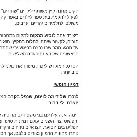
הקים מחנה קיץ משותף לילדים "שחורים" ו
לפעול להקמת בית ספר לילדים באפריקה,
משולב לתלמידים יהודים וערבים.
ריצ'רד אהב לנסוע ממקום למקום בתחבורה
הזרים, לקשור שיחה, לחלום בהקיץ. הוא המ
עד הרגע המר שבו נרצח בפיגוע ירי שהתרח
הראשונים של האינתיפאדה השלישית.
הסרט, המוקדש לזכרו, מעודד את כולנו לה
טוב יותר.
דמיון חופשי
לזכרו של דימה לויטס, שנפל בקרב במ
יוצרת: לי דרור
דימה ואנה עלו עם בני משפחתם מרוסיה ל
והפשוט יצרו השניים עולם דמיונות סוער 
הפליגו בים הסוער, חצו איים נידחים ורקד
נותרו מחוזות הדמיון נצורים בלבם, אך ה