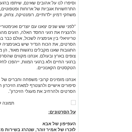
וסיפרו לנו על אהובים שאינם, שיתפו ברגעי
התרחשויות אגביות של ארוחות ופטפוטים, 
משחקי דמיון ילדותיים, רומנטיקה, צחוק, ש
"לפני שש שנים יצאנו עם יוצרים ואנימטור
ולהנציח את רגעי החסד האלה, רגעים מהח
טריוויאלי בין אנימציה לשכול, אולם כבר
הסרטים, את הכוח הנדיר שיש באנימציה לב
התגובות שאנו מקבלים נרגשות מאוד, הן 
צופים בארץ ובעולם. אנחנו מקווים שהס
ברגעי החיים ולא ברגעי המוות, ייהפכו לח
הטקסטים הקאנוניים.
אנחנו מזמינים קרובי משפחה וחברים של ח
סיפורים אישיים ולהצטרף למארג הזיכרון ה
הסרטים ולהרחיב את מעגלי הזיכרון".
על הסרטונים:
העפיפון של אבא
לזכרו של אמיר זוהר, שנהרג בשירות מ