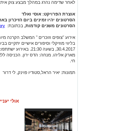
לאחר שדימה נהרג במהלך מבצע צוק איתן
אוצרת הפרויקט: אוסי ואלד
הסרטונים יהיו זמינים ביום הזיכרון בא
הסרטונים משנים קודמות,
בכתובת:
ory
אירוע "צופים וזוכרים " המשלב הקרנה מי
בליווי מוזיקלי וסיפורים אישיים יתקיים בבי
30.4.2017, בשעה 21:30. ב
מארק אליהו. מנחה: הדס ירון. הכניסה ל
חי.
תמונות: יאיר הראל,סטודיו פוינק, לי דרור
אולי יעניי