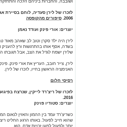
ושובבה, והחברות ביניהם הלכה והתחזקה 
לזכרו של לירן סעדיה, לוחם בסיירת אג
2006.
סיפורים מהקופסה
יוצרים: אורי פינק ועודד נאמן
לירן היה ילד סקרן וטוב לב שאהב מאוד טב
בשדה, אסף אותו בהתרגשות ורץ להעניק או
שלירן ישמח לגדל את הצב, אבל תגובתו ה
לירן, צייר חובב, העריץ את אורי פינק. פי
האנימציה הראשון בחייו, לזכרו של לירן.
רסיסי חלום
לזכרו של ריצ'רד לייקין, שנרצח בפיגוע
2016.
יוצרים: סטודיו פוינק
כשריצ'רד עמד בין ההמון והאזין לנאום המר
שהוא חייב לפעול. באותו הרגע החליט ריצ'
יותר ולפעול למען זכויות אדם. הוא