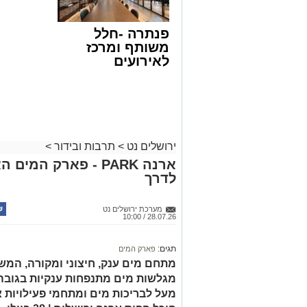
פנתרה -חלל
משותף ומרכז
לאירועים
עסקיים ופרטיים
ועוד לפרטים
לחצו >>
ירושלים נט
>
תרבות ובידור
>
ארנה PARK - פארק המ
לדרך
מערכת ירושלים נט
28.07.26 / 10:00
תגים:
פארק המים
מעל לבריכות מים ומתחמי פעילויות