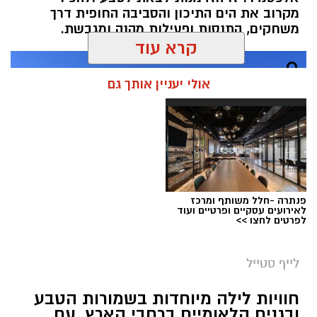
מקרוב את הים התיכון והסביבה החופית דרך
משחקים, התנסות ופעילות מהנה ומגבשת.
קרא עוד
אולי יעניין אותך גם
פנתרה -חלל משותף ומרכז
לאירועים עסקיים ופרטיים ועוד
לפרטים לחצו >>
לייף סטייל
סיורי משפחות- צילום מיקה וולוב, אקואושן
חוויות לילה מיוחדות בשמורות הטבע
אלדה נתנאל / 09:24 07.08.26
ובגנים הלאומיים ברחבי הארץ, עם