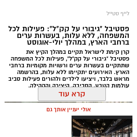
וילדים
מטר הפרסאידים, מתרחש כתוצאה ממפגש כדור
26 באוגוסט, יום רביעי, בשעות 9:00-12:00 מבוגרים
לייף סטייל
הארץ עם השובל של כוכב השביט סוויפט-טאטל,
(גילאי 16+)
פסטיבל "גיבורי על קק"ל": פעילות לכל
הוא נחשב כמטר גדול במיוחד שבו ניתן לראות
27 באוגוסט, יום חמישי, בשעות 16:30-19:30 הורים
המשפחה, ללא עלות, בעשרות ערים
מטאורים רבים בלי שימוש באמצעי ראייה. בשיא
וילדים
ברחבי הארץ, במהלך יולי-אוגוסט
המטר, קצב המטאורים הנראים מגיע ל-80 עד 100
קרן קימת לישראל תקיים במהלך הקיץ את
מטאורים בשעה.
פסטיבל "גיבורי על קק"ל", פעילות לכל המשפחה
שתתקיים בעשרות ערים ורשויות מקומיות ברחבי
הארץ. האירועים יתקיימו ללא עלות, בהרשמה
מראש בלבד, ויציעו לילדים ולהורים פעילות סביב
עולמות הטבע, הסביבה, היצירה והקהילה.
קרא עוד
אולי יעניין אותך גם
לפרטים נוספים
רשות הטבע והגנים מזמינה אתכם ללילות קסומים
והרשמה:
https://bit.ly/summer26ecoocean