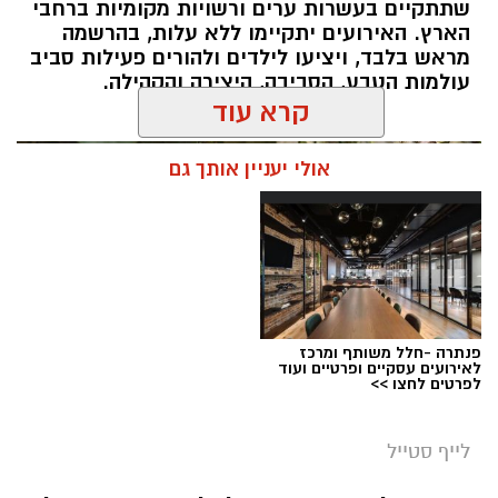
שתתקיים בעשרות ערים ורשויות מקומיות ברחבי
הארץ. האירועים יתקיימו ללא עלות, בהרשמה
מראש בלבד, ויציעו לילדים ולהורים פעילות סביב
עולמות הטבע, הסביבה, היצירה והקהילה.
קרא עוד
אולי יעניין אותך גם
רשות הטבע והגנים מזמינה אתכם ללילות קסומים
תחת כיפת השמיים, עם חוויות טבע ייחודיות ברחבי
הארץ, מתצפיות מודרכות במטר הפרסאידים
ובגרמי שמיים, דרך סיורי לילה, שקיעות מדבריות
פנתרה -חלל משותף ומרכז
ולינה בחניוני הלילה ועד פעילויות לכל המשפחה
לאירועים עסקיים ופרטיים ועוד
לפרטים לחצו >>
המחברות בין טבע, מדע ופליאה.
לייף סטייל
אפרת רוחין, ממונת קהל וקהילה במחוז דרום של