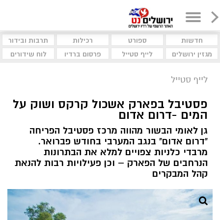
חדשות
ספורט
רכילות
תרבות ובידור
מגזין ירושלים
לייף סטייל
פרסום ברדיו
לוח שידורים
לייף סטייל
פסטיבל בפארק אשכול קרקס ושוק על
המים -דרום אדום
גן לאומי הבשור מהווה מרכז פסטיבל הפריחה
"דרום אדום" בנגב המערבי בחודש פברואר.
מרבדי כלניות צפויים למלא את הבתרונות
הנרחבים של הפארק – וכן פעילויות רבות להנאת
קהל המבקרים