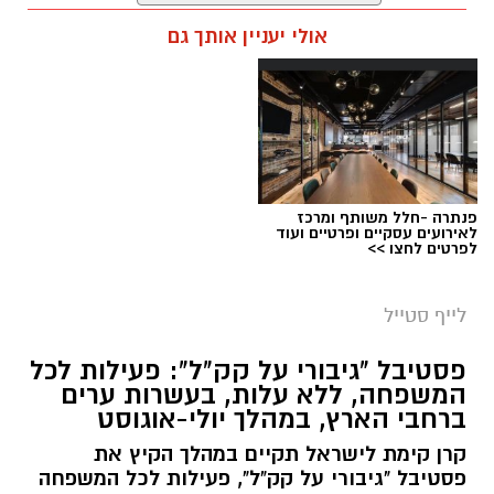
אלדה נתנאל / 12:27 28.07.26
אולי יעניין אותך גם
תגים:
מטר המטאורים
כשהשמש שוקעת והשמיים מתכסים באלפי כוכבים,
הטבע מציג את אחד המופעים המרהיבים של
השנה - מטר הפרסאידים. זו ההזדמנות לעצור
לרגע, להתרחק מאורות העיר, להרים את המבט אל
פנתרה -חלל משותף ומרכז
השמיים ולגלות עולם שלם של כוכבים, כוכבי לכת,
לאירועים עסקיים ופרטיים ועוד
לפרטים לחצו >>
ערפיליות וסיפורי חלל.
מטר הפרסאידים, מתרחש כתוצאה ממפגש כדור
לייף סטייל
הארץ עם השובל של כוכב השביט סוויפט-טאטל,
פסטיבל "גיבורי על קק"ל": פעילות לכל
הוא נחשב כמטר גדול במיוחד שבו ניתן לראות
המשפחה, ללא עלות, בעשרות ערים
מטאורים רבים בלי שימוש באמצעי ראייה. בשיא
ברחבי הארץ, במהלך יולי-אוגוסט
המטר, קצב המטאורים הנראים מגיע ל-80 עד 100
קרן קימת לישראל תקיים במהלך הקיץ את
מטאורים בשעה.
פסטיבל "גיבורי על קק"ל", פעילות לכל המשפחה