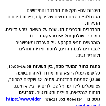
היכרות עם- חקלאות המדבר והחידושים
הטכנולוגיים, זנים חדשים של ירקות, פירות ופרחים,
התיירות
המדברית
והכפרית
הנשענת
על
משאבי
טבע
נדירים.
במרכז -
שולחן חול אינטראקטיבי
- בו
מומחשים
תנאי הקרקע של הערבה ומאפשרים
למבקרים לבנות הרים, לחפור ואדיות ונחלים
ולהוריד גשם.
פתוח בחול המועד פסח, בין השעות 10:00-14:00
,
כל שעה עגולה יוצא סיור מודרך (אחרון בשעה
13:00) לחממת ההדגמה.
מחיר:
32 שקלים למבוגר,
25 שקלים לילד עד גיל 12. ילדים עד גיל 4 חינם.
הנחות לגמלאים, חיילים וסטודנטים
. לפרטים
נוספים - 052-8666114 ובאתר
https://www.vidor-
.
center.co.il