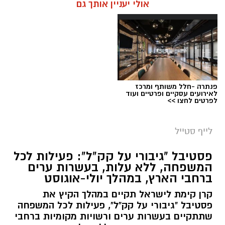
אולי יעניין אותך גם
תגים:
מטר המטאורים
כשהשמש שוקעת והשמיים מתכסים באלפי כוכבים,
הטבע מציג את אחד המופעים המרהיבים של
השנה - מטר הפרסאידים. זו ההזדמנות לעצור
לרגע, להתרחק מאורות העיר, להרים את המבט אל
פנתרה -חלל משותף ומרכז
השמיים ולגלות עולם שלם של כוכבים, כוכבי לכת,
לאירועים עסקיים ופרטיים ועוד
לפרטים לחצו >>
ערפיליות וסיפורי חלל.
מטר הפרסאידים, מתרחש כתוצאה ממפגש כדור
לייף סטייל
הארץ עם השובל של כוכב השביט סוויפט-טאטל,
פסטיבל "גיבורי על קק"ל": פעילות לכל
הוא נחשב כמטר גדול במיוחד שבו ניתן לראות
המשפחה, ללא עלות, בעשרות ערים
מטאורים רבים בלי שימוש באמצעי ראייה. בשיא
ברחבי הארץ, במהלך יולי-אוגוסט
המטר, קצב המטאורים הנראים מגיע ל-80 עד 100
קרן קימת לישראל תקיים במהלך הקיץ את
מטאורים בשעה.
פסטיבל "גיבורי על קק"ל", פעילות לכל המשפחה
שתתקיים בעשרות ערים ורשויות מקומיות ברחבי