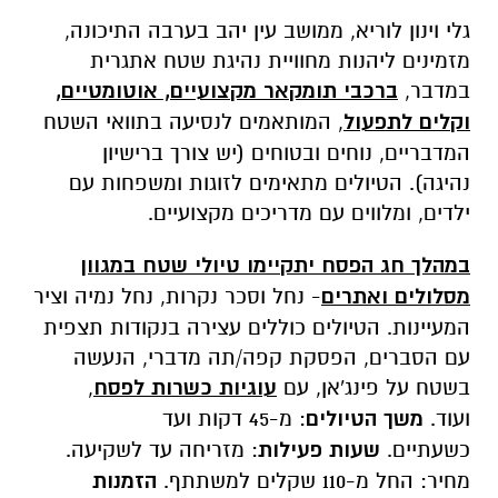
גלי וינון לוריא, ממושב עין יהב בערבה התיכונה,
מזמינים ליהנות מחוויית נהיגת שטח אתגרית
במדבר,
ברכבי תומקאר מקצועיים, אוטומטיים,
וקלים לתפעול
, המותאמים לנסיעה בתוואי השטח
המדבריים, נוחים ובטוחים (יש צורך ברישיון
נהיגה).
הטיולים מתאימים לזוגות ומשפחות עם
ילדים, ומלווים עם מדריכים מקצועיים.
במהלך חג הפסח
יתקיימו טיולי שטח במגוון
מסלולים ואתרים
- נחל וסכר נקרות, נחל נמיה וציר
המעיינות. הטיולים כוללים עצירה בנקודות תצפית
עם הסברים, הפסקת קפה/תה מדברי, הנעשה
בשטח על פינג'אן, עם
עוגיות כשרות לפסח
,
ועוד.
משך הטיולים
: מ-45 דקות ועד
כשעתיים.
שעות פעילות
: מזריחה עד לשקיעה.
מחיר: החל מ-110 שקלים למשתתף.
הזמנות