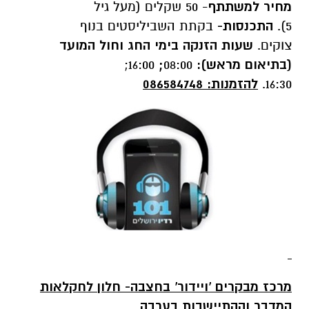
מחיר למשתתף
- 50 שקלים (מעל גיל
5).
התכנסות-
בקתת השביליסטים בנוף
צוקים.
שעות הזנקה בימי החג וחול המועד
(בתיאום מראש):
08:00
;
16:00;
16:30.
להזמנות:
086584748
מרכז מבקרים 'ויידור' בחצבה- חלון לחקלאות
המדבר וההתיישבות בערבה