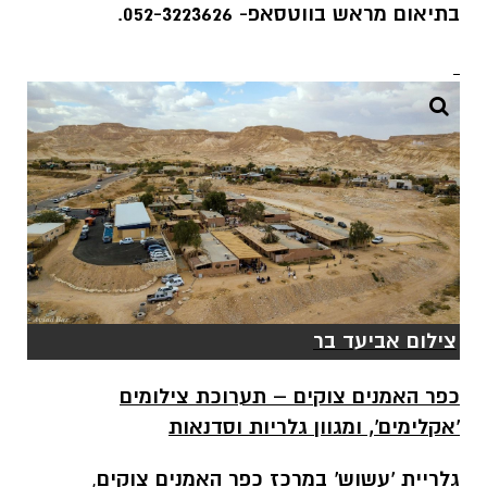
בתיאום מראש בווטסאפ
-
052-3223626
.
צילום אביעד בר
כפר האמנים צוקים – תערוכת צילומים
'אקלימים', ומגוון גלריות וסדנאות
גלריית 'עשוש' במרכז כפר האמנים צוקים
,