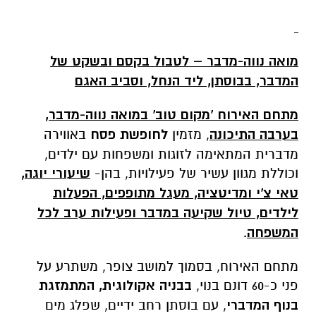
מואה נווה-מדבר – לטבול בקסם ובשקט של
המדבר, בבוסתן, ליד הנחל, וסביב האגם
מתחם האירוח 'מקום טוב' במואה נווה-מדבר,
בערבה התיכונה
, מזמין
לחופשת פסח
באווירה
מדברית המתאימה לזוגות ומשפחות עם ילדים,
וכוללת מגוון עשיר של פעילויות, בהן-
שיעורי יוגה,
טאי צ'י ומדיטציה, מעגל מתופפים, הפעלות
לילדים, טיול שקיעה במדבר ופעילות ערב לכל
המשפחה
.
מתחם האירוח, בסמוך למושב צופר, משתרע על
פני כ-60 דונם בנוי,
בבניה אקולוגית, המתמזגת
בנוף המדברי
, עם בוסתן רחב ידיים, שפלג מים