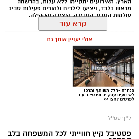
הארץ. האירועים יתקיימו ללא עלות, בהרשמה
מראש בלבד, ויציעו לילדים ולהורים פעילות סביב
עולמות הטבע, הסביבה, היצירה והקהילה.
קרא עוד
אולי יעניין אותך גם
רשות הטבע והגנים מזמינה אתכם ללילות קסומים
תחת כיפת השמיים, עם חוויות טבע ייחודיות ברחבי
הארץ, מתצפיות מודרכות במטר הפרסאידים
ובגרמי שמיים, דרך סיורי לילה, שקיעות מדבריות
פנתרה -חלל משותף ומרכז
ולינה בחניוני הלילה ועד פעילויות לכל המשפחה
לאירועים עסקיים ופרטיים ועוד
לפרטים לחצו >>
המחברות בין טבע, מדע ופליאה.
לייף סטייל
אפרת רוחין, ממונת קהל וקהילה במחוז דרום של
פסטיבל קיץ חווייתי לכל המשפחה בלב
צילום עמוס לוזון, ארכיון הצילומים של קקל