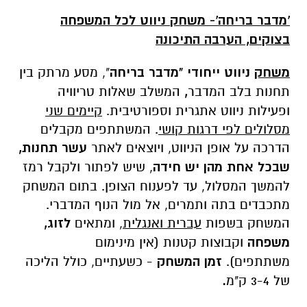
'מדבר בריחה'- משחק ניווט לכל המשפחה
בצוקים, הערבה התיכונה
משחק
ניווט ייחודי "מדבר בריחה
", מסע מרתק בין
תחנות בלב המדבר
,
המשלב שאלות טריוויה
ופעילות ניווט אתגרית וספורטיבית.
קיימים שני
מסלולים לפי דרגות קושי
. המשתתפים מקבלים
הדרכה על אופן הניווט, ויוצאים לאתר
עשר תחנות,
שבכל אחת מהן יש חידה
, שיש לפתור ולקבל רמז
להמשך המסלול, עד לפענוח הצופן. בתום המשחק
מתכבדים בתה ותמרים, אל מול הנוף המדברי.
המשחק בשפות
עברית ואנגלית,
ומתאים
לזוג,
משפחה
וקבוצות קטנות (אין מינימום
משתתפים).
זמן המשחק
- כשעתיים, כולל הליכה
של 3-4 ק"מ
.