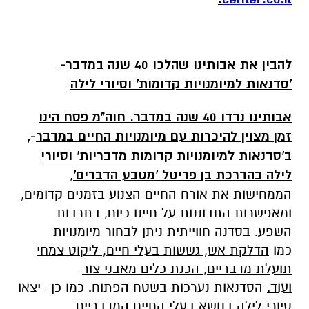
להבין את אבותינו שהלכו 40 שנה במדבר-
'סדנאות למיומנויות קדומות' וסיורי לילה
אבותינו נדדו 40 שנה במדבר. חוה"מ פסח הינו
זמן מצוין להיכרות עם מיומנויות החיים במדבר
-,
ב'
סדנאות למיומנויות קדומות מדבריות' וסיורי
לילה
בהדרכת בן פריטל 'מטבע הדברים'
,
הממחישות את אורח החיים הצנוע בזמנים קדומים,
ומאפשרות התבוננות על חיינו כיום, בתרבות
השפע. בסדנה חווייתית ניתן לבחור מיומנויות
כמו
הדלקת אש, גששות בעלי חיים, ליקוט צמחי
תועלת מדבריים, הכנת כלים מאבני צור
ועוד.
הסדנאות נערכות בשטח הפתוח. כמו כן- יצאו
סיורי לילה בנושא בעלי החיים המדבריים