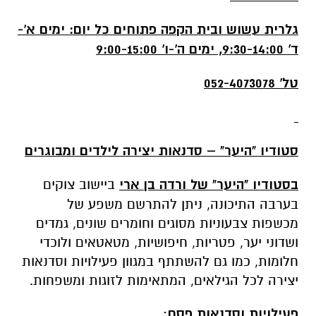
גלרית עשוש ובית הקפה פתוחים כל יום: ימים א'-
ד' 9:30-14:00, ימים ה'-ו' 9:00-15:00
טל' 052-4073078
סטודיו "היער" – סדנאות יצירה לילדים ומבוגרים
בסטודיו "היער" של ורדה בן ארי
ביישוב צוקים
בערבה התיכונה, ניתן להתרשם משפע של
מכשפות צבעוניות מסוגים וחומרים שונים, גמדים
ושדוני יער, פטריות, חיפושיות, מטאטאים ולוכדי
חלומות, כמו גם להשתתף במגוון פעילויות וסדנאות
יצירה לכל הגילאים, המתאימות לזוגות ומשפחות.
פעילויות וסדנאות פסח
: