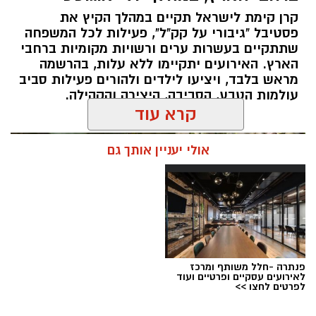
המטר, קצב המטאורים הנראים מגיע ל-80 עד 100
קרן קימת לישראל תקיים במהלך הקיץ את
מטאורים בשעה.
פסטיבל "גיבורי על קק"ל", פעילות לכל המשפחה
שתתקיים בעשרות ערים ורשויות מקומיות ברחבי
הארץ. האירועים יתקיימו ללא עלות, בהרשמה
מראש בלבד, ויציעו לילדים ולהורים פעילות סביב
עולמות הטבע, הסביבה, היצירה והקהילה.
קרא עוד
אולי יעניין אותך גם
רשות הטבע והגנים מזמינה אתכם ללילות קסומים
תחת כיפת השמיים, עם חוויות טבע ייחודיות ברחבי
הארץ, מתצפיות מודרכות במטר הפרסאידים
ובגרמי שמיים, דרך סיורי לילה, שקיעות מדבריות
פנתרה -חלל משותף ומרכז
ולינה בחניוני הלילה ועד פעילויות לכל המשפחה
לאירועים עסקיים ופרטיים ועוד
לפרטים לחצו >>
המחברות בין טבע, מדע ופליאה.