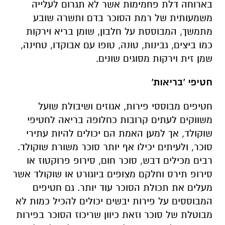
בארוחה דלת פחמימות אשר לא תגרום לעלייה
משמעותית של רמת הסוכר בדם ותשרה שובע
מתמשך, המבוססת על חלבון, שומן בריא וירקות
כמו ביצים, גבינות, טונה, טופו עם אבוקדו, טחינה,
שמן זית וירקות מסוגים שונים.
חטיפי 'בריאות'
חטיפים מבוססי פירות, אגוזים ושיבולת שועל
משווקים לעתים קרובות כחלופה בריאה לחטיפי
שוקולד, אך למען האמת הם יכולים להיות עתירי
סוכר, ולעיתים יכילו אף יותר סוכר משורת שוקולד.
רבים מכילים דבש, סוכר חום, סירופ פרוקטוז או
סירופ תירס וחלקם מצופים ביוגורט או שוקולד אשר
מעלים את תכולת הסוכר עוד יותר. גם חטיפים
המבוססים על פירות יבשים יכולים להכיל כמות לא
מבוטלת של סוכר וזאת כיוון שריכוז הסוכר בפירות