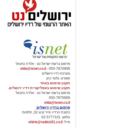
פרסום ברשת ישראל נט - אלדה נתנאל
elda@isnet.co.il
050-7870908 -
מערכת רדיו ירושלים
ספורט: גלעד כהן
תקנון שימוש באתר
גן לאומי צבעי רמון מכתש רמון - יו
תקנון שימוש באפליקציית רדיו ירושלים.
פרסום ברשת ישראל נט - אלדה נתנאל
050-7870908
מה בתכנית?
elda@isnet.co.il
פרסום ברדיו ירושלים
באתר השומרוני הטוב
יתקיים ערב של תצ
כתובת הרדיו: פייר קינג 32, תלפיות
צפייה בכוכבים באמצעות טלסקופים ומשקפות
טלפון: 02-5777101
סיור מודרך במוזיאון הפסיפסים והיכרות 
מייל:
shirie@radio101.co.il