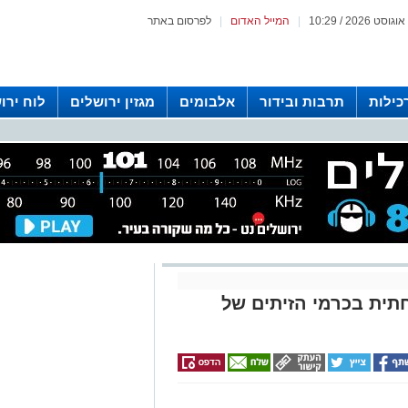
|
המייל האדום
|
לפרסום באתר
כילות
תרבות ובידור
אלבומים
מגזין ירושלים
לוח ירו
 רדיו ירושלים
תית בכרמי הזיתים של