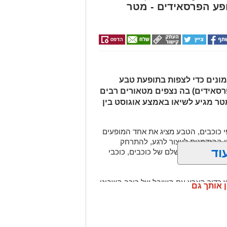
ל אקואושן, שם יוכלו להתבונן בדגם חי
פע הפרסאידים - מטר
לי החיים הימיים החיים בו. במהלך
הסביבה הימית, ובהם פסולת ובעיקר
שמור על הים ולסייע בהגנה עליו.
ונים כדי לצפות בתופעת טבע
רסאידים) בה נצפים מטאורים רבים
ר מגיע לשיאו באמצע אוגוסט בין
כוכבים, הטבע מציג את אחד המופעים
https://bit.ly/su
 ההזדמנות לעצור לרגע, להתרחק
וד
ולגלות עולם שלם של כוכבים, כוכבי
כדור הארץ עם השובל של כוכב השביט
ן אותך גם
ד שבו ניתן לראות מטאורים רבים בלי
שימוש באמצעי ראייה. בשיא המטר, קצב המטאורים הנראים מגיע ל-80 עד 100