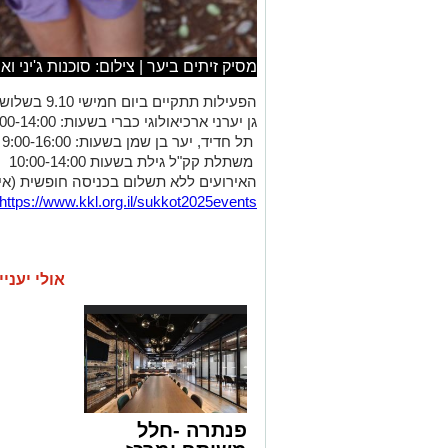
מסיק זיתים ביער | צילום: סוכנות ג'יני ו
הפעילות תתקיים ביום חמישי 9.10 בשלושה מוקדים ברחבי הארץ:
גן יערני ארכיאולוגי כברי בשעות: 10:00-14:00
תל חדיד, יער בן שמן בשעות: 9:00-16:00
משתלת קק"ל גילת בשעות 10:00-14:00
האירועים ללא תשלום בכניסה חופשית (אי
https://www.kkl.org.il/sukkot2025events/
אולי יעניי
פנתרה -חלל