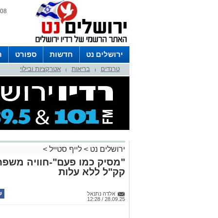
08 אוגוסט 2026 / 10:29
ירושלים נט
חדשות
ספורט
ר
טרנדים
בריאות
אטרקציות ובילוי
לפרסום ברדיו צרו קשר
לוח שדורים
|
|
ירושלים נט
>
לייף סטייל
>
"מסיק כמו פעם"-חוויה משפח
קק"ל ללא עלות
אלדה נתנאל
28.09.25 / 12:28