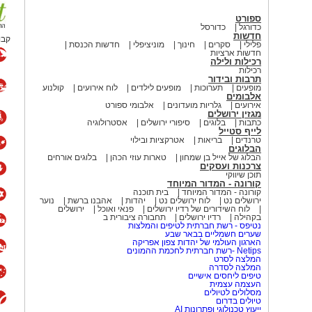
ספורט
כדורגל
כדורסל
חדשות
קבו
פלילי
סקרים
חינוך
מוניציפלי
חדשות הכנסת
חדשות ארציות
רכילות ולילה
רכילות
תרבות ובידור
מופעים
תערוכות
מופעים לילדים
לוח אירועים
קולנוע
אלבומים
אירועים
גלריות מועדונים
אלבומי ספורט
מגזין ירושלים
כתבות
בלוגים
סיפורי ירושלים
אסטרולוגיה
לייף סטייל
טרנדים
בריאות
אטרקציות ובילוי
הבלוגים
הבלוג של אייל בן שמחון
טארות עוזי הכהן
בלוגים אורחים
צרכנות ועסקים
תוכן שיווקי
קורונה - המדור המיוחד
קורונה - המדור המיוחד
בית תוכנה
ירושלים נט
לוח ירושלים נט
יהדות
אהבנו ברשת
נוער
לוח השידורים של רדיו ירושלים
פנאי ואוכל
ירושלים
אב פלמה מתנדב רשות הטבע והגנים
בקהילה
רדיו ירושלים
תחבורה ציבורית ב
נטיפס - רשת חברתית לטיפים והמלצות
שערים חשמליים בבאר שבע
הארגון העולמי של יהדות צפון אפריקה
Netips -רשת חברתית לחכמת ההמונים
המלצה לסרט
פית מטאורים תחת שמי הלילה, הכולל
המלצה לסדרה
טיפים ליחסים אישיים
 מקצועיות, ניווט בין קבוצות כוכבים,
העצמה עצמית
מסלולים לטיולים
עם עולם החלל והאסטרונומיה.
טיולים בדרום
ייעוץ טכנולוגי ופתרונות AI