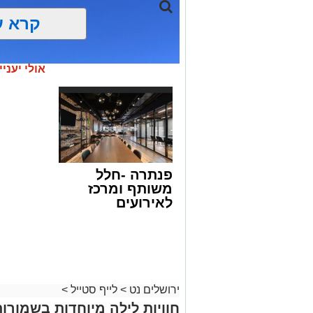
קרא ע
אולי יעניי
פנתרה -חלל
משותף ומרכז
לאירועים
עסקיים ופרטיים
ועוד לפרטים
לחצו >>
סיורי משפחות- צילום מיקה וולוב, אקואו
במהלך הפעילות יכירו המשתתפים את הטבע
ירושלים נט
>
לייף סטייל
>
את בעלי החיים והצמחים המאפיינים אותו
חוויות לילה מיוחדות בשמורו