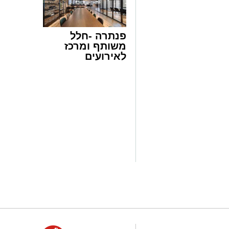
רשות הטבע והגנים מזמינה אתכם ללילות 
טבע ייחודיות ברחבי הארץ, מתצפיות מודר
דרך סיורי לילה, שקיעות מדבריות ולינה ב
פנתרה -חלל
המחברות בין טבע, מדע ופליאה.
משותף ומרכז
לאירועים
עסקיים ופרטיים
ועוד לפרטים
אפרת רוחין, ממונת קהל וקהילה במחוז
לחצו >>
"המדבר הישראלי בלילה הוא עולם אחר. 
הכוכבים יוצרים חוויה שקשה למצוא במקומ
המרהיב לא צריך ציוד מיוחד או טלסקופים
ושקט, להרים את המבט אל השמיים ולתת 
הפרסאידים הוא הזדמנות נפלאה לצאת מהש
ושמורות הטבע בשעות הנעימות של הקיץ ול
כשהשמש שוקעת. אנחנו מזמינים את הציב
מהשקט שמביא איתו הלילה וממופע הכוכבי
שסביבנו: לנסוע רק בשבילים מסומנים, לה
מכניסה לשטחי אש , לשמור על הניקיון 