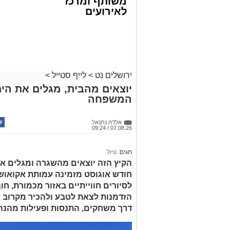
משותף ומרכז
לאירועים
עסקיים ופרטיים
ועוד לפרטים
לחצו >>
ירושלים נט
>
לייף סטייל
>
יוצאים מהבית, מגלים את הים:
המשפחה
אלדה נתנאל
07.08.26 / 09:24
תגים:
טיול
הקיץ הזה יוצאים מהשגרה ומגלים את
חודש אוגוסט מזמינה עמותת אקואו
לסיורים חווייתיים באזור מכמורת, חוף
הזדמנות לצאת לטבע ולהכיר מקרוב א
דרך משחקים, התנסות ופעילות מהנה