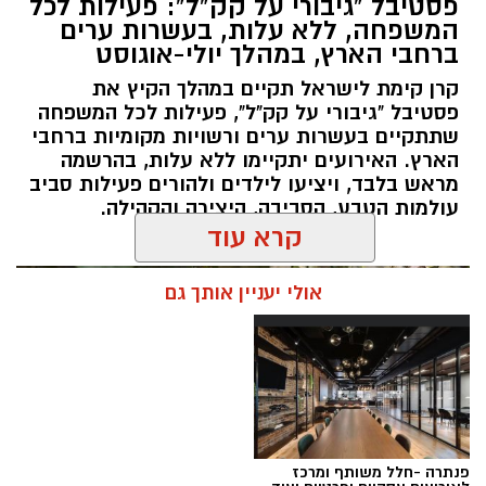
פסטיבל "גיבורי על קק"ל": פעילות לכל
הוא נחשב כמטר גדול במיוחד שבו ניתן לראות
המשפחה, ללא עלות, בעשרות ערים
מטאורים רבים בלי שימוש באמצעי ראייה. בשיא
ברחבי הארץ, במהלך יולי-אוגוסט
המטר, קצב המטאורים הנראים מגיע ל-80 עד 100
קרן קימת לישראל תקיים במהלך הקיץ את
מטאורים בשעה.
פסטיבל "גיבורי על קק"ל", פעילות לכל המשפחה
שתתקיים בעשרות ערים ורשויות מקומיות ברחבי
הארץ. האירועים יתקיימו ללא עלות, בהרשמה
מראש בלבד, ויציעו לילדים ולהורים פעילות סביב
עולמות הטבע, הסביבה, היצירה והקהילה.
קרא עוד
אולי יעניין אותך גם
רשות הטבע והגנים מזמינה אתכם ללילות קסומים
תחת כיפת השמיים, עם חוויות טבע ייחודיות ברחבי
הארץ, מתצפיות מודרכות במטר הפרסאידים
ובגרמי שמיים, דרך סיורי לילה, שקיעות מדבריות
פנתרה -חלל משותף ומרכז
ולינה בחניוני הלילה ועד פעילויות לכל המשפחה