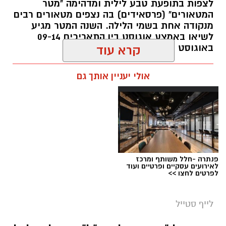
לצפות בתופעת טבע לילית ומדהימה "מטר
המטאורים" (פרסאידים) בה נצפים מטאורים רבים
מנקודה אחת בשמי הלילה. השנה המטר מגיע
לשיאו באמצע אוגוסט בין התאריכים 09-14
באוגוסט 2026.
קרא עוד
אלדה נתנאל / 12:27 28.07.26
אולי יעניין אותך גם
תגים:
מטר המטאורים
כשהשמש שוקעת והשמיים מתכסים באלפי כוכבים,
הטבע מציג את אחד המופעים המרהיבים של
השנה - מטר הפרסאידים. זו ההזדמנות לעצור
לרגע, להתרחק מאורות העיר, להרים את המבט אל
פנתרה -חלל משותף ומרכז
השמיים ולגלות עולם שלם של כוכבים, כוכבי לכת,
לאירועים עסקיים ופרטיים ועוד
לפרטים לחצו >>
ערפיליות וסיפורי חלל.
מטר הפרסאידים, מתרחש כתוצאה ממפגש כדור
לייף סטייל
הארץ עם השובל של כוכב השביט סוויפט-טאטל,