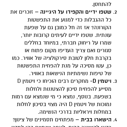
להתחסן.
שטפו ידיים והקפידו על היגיינה –
זוכרים את
כל ההגבלות כדי למנוע את התפשטות
הקורונה? אז זה חל כמובן גם על שפעת
עונתית. שטפו ידיים לעיתים קרובות יותר,
שמרו על ריחוק חברתי, במיוחד בחללים
סגורים ואם צריך העדיפו מקום פתוח או
בקרבת חלון לטובת סירקולציה של אוויר. כמו
כן, עטו מסיכה על מנת להפחית התפשטות
של טיפות נשימתיות הנישאות באוויר.
ויטמין
D
-
מחקרים רבים הוכיחו כי ויטמין D
מסייע להפחית סיכון להצטננות ולחלות
בשפעת. בנוסף, נמצא כי מי שנמצא עם רמות
נמוכות של ויטמין D היה מצוי בסיכון לחלות
במחלות ויראליות בדרכי הנשימה.
הישארו בבית –
מפתחים תסמינים של צינון?