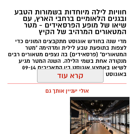
חוויות לילה מיוחדות בשמורות הטבע
ובגנים הלאומיים ברחבי הארץ, עם
שיאו של מופע הפרסאידים - מטר
המטאורים המרהיב של הקיץ
מדי שנה בחודש אוגוסט מתקבצים המונים כדי
לצפות בתופעת טבע לילית ומדהימה "מטר
המטאורים" (פרסאידים) בה נצפים מטאורים רבים
מנקודה אחת בשמי הלילה. השנה המטר מגיע
לשיאו באמצע אוגוסט בין התאריכים 09-14
באוגוסט 2026.
קרא עוד
אלדה נתנאל / 12:27 28.07.26
אולי יעניין אותך גם
תגים:
מטר המטאורים
כשהשמש שוקעת והשמיים מתכסים באלפי כוכבים,
הטבע מציג את אחד המופעים המרהיבים של
השנה - מטר הפרסאידים. זו ההזדמנות לעצור