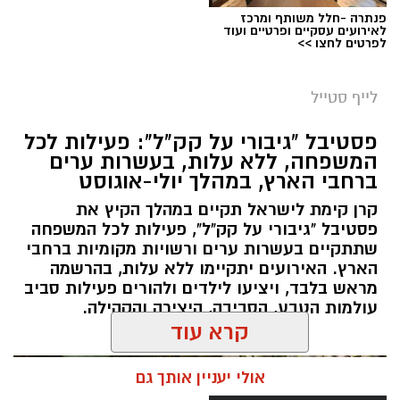
לרגע, להתרחק מאורות העיר, להרים את המבט אל
פנתרה -חלל משותף ומרכז
השמיים ולגלות עולם שלם של כוכבים, כוכבי לכת,
לאירועים עסקיים ופרטיים ועוד
לפרטים לחצו >>
ערפיליות וסיפורי חלל.
מטר הפרסאידים, מתרחש כתוצאה ממפגש כדור
לייף סטייל
הארץ עם השובל של כוכב השביט סוויפט-טאטל,
פסטיבל "גיבורי על קק"ל": פעילות לכל
הוא נחשב כמטר גדול במיוחד שבו ניתן לראות
המשפחה, ללא עלות, בעשרות ערים
מטאורים רבים בלי שימוש באמצעי ראייה. בשיא
ברחבי הארץ, במהלך יולי-אוגוסט
המטר, קצב המטאורים הנראים מגיע ל-80 עד 100
קרן קימת לישראל תקיים במהלך הקיץ את
מטאורים בשעה.
פסטיבל "גיבורי על קק"ל", פעילות לכל המשפחה
שתתקיים בעשרות ערים ורשויות מקומיות ברחבי
הארץ. האירועים יתקיימו ללא עלות, בהרשמה
מראש בלבד, ויציעו לילדים ולהורים פעילות סביב
עולמות הטבע, הסביבה, היצירה והקהילה.
קרא עוד
אולי יעניין אותך גם