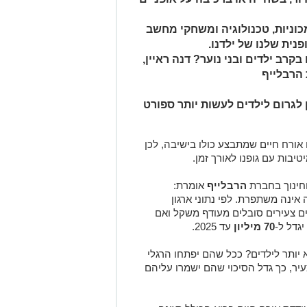
וניות, טכנולוגיה ומשחקי מחשב
נית שלנו של ילדנו.
בקרב ילדים ובני נוער? דנה ראיין,
 הרבלייף
 לגרום לילדים לעשות יותר ספורט
ו אורח חיים שמתבצע כולו בישיבה, לכן
יבות עם גופנו לאורך זמן.
וחינוך בחברת
הרבלייף
אומרת:
 אינה משתפרת. לפי נתוני ארגון
ון פעוטות וילדים צעירים סובלים מעודף משקל ואם
גדל ל-
70 מיליון
עד 2025.
א יותר לילדים? ככל שהם יפתחו הרגלי
צעיר, כך גדל הסיכוי שהם ישמרו עליהם