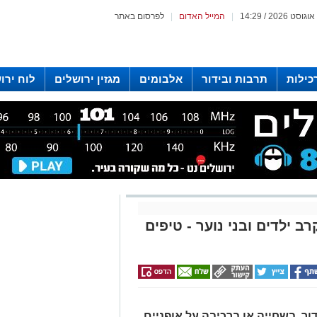
|
המייל האדום
|
לפרסום באתר
כילות
תרבות ובידור
אלבומים
מגזין ירושלים
לוח ירו
 רדיו ירושלים
ב ילדים ובני נוער - טיפים
ר, בשחייה או ברכיבה על אופניים