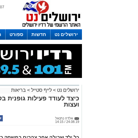
07 אוגוסט 2026 / 14:29
ירושלים נט
חדשות
ספורט
ר
לפרסום ברדיו צרו קשר
לוח שדורים
ירושלים נט
>
לייף סטייל
>
בריאות
כיצד לעודד פעילות גופנית בקר
ועצות
אלדה נתנאל
24.08.19 / 14:15
כל ילד שבילה אחר צהרים במשחק כדו