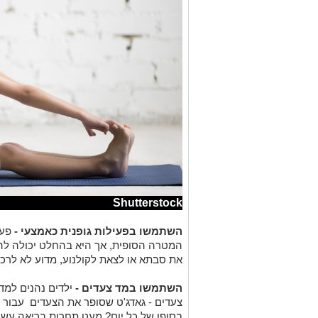
Shutterstock
השתמשו בפעילות גופנית כאמצעי -
פעי
המטרה הסופית, אך היא בהחלט יכולה לה
את סבתא או לצאת לקולנוע, מדוע לא לרכו
השתמשו במד צעדים -
ילדים נהנים למד
צעדים - גאדג'ט שסופר את הצעדים עבור 
בסופו של כל יום? מעט תחרות בריאה עשו