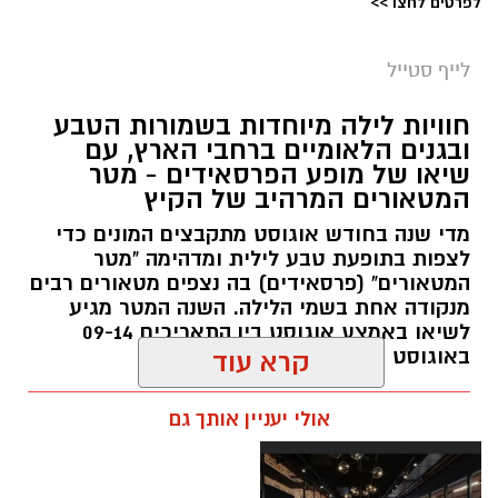
לפרטים לחצו >>
לייף סטייל
סיורי משפחות- צילום מיקה וולוב, אקואושן
חוויות לילה מיוחדות בשמורות הטבע
אלדה נתנאל / 07:00 09.08.26
ובגנים הלאומיים ברחבי הארץ, עם
שיאו של מופע הפרסאידים - מטר
תגים:
טיול
המטאורים המרהיב של הקיץ
במהלך הפעילות יכירו המשתתפים את הטבע
מדי שנה בחודש אוגוסט מתקבצים המונים כדי
הייחודי של אזור שפך נחל אלכסנדר, את בעלי
לצפות בתופעת טבע לילית ומדהימה "מטר
המטאורים" (פרסאידים) בה נצפים מטאורים רבים
החיים והצמחים המאפיינים אותו ואת המערכת
מנקודה אחת בשמי הלילה. השנה המטר מגיע
האקולוגית המקומית. בהמשך יגיעו למרכז החינוך
לשיאו באמצע אוגוסט בין התאריכים 09-14
הימי "מגלים" של אקואושן, שם יוכלו להתבונן בדגם
באוגוסט 2026.
קרא עוד
חי של חוף סלעי בישראל ולהכיר מקרוב את בעלי
החיים הימיים החיים בו. במהלך הסיור ייחשפו גם
אלדה נתנאל / 12:27 28.07.26
אולי יעניין אותך גם
לאתגרים המשפיעים על הסביבה הימית, ובהם
תגים:
מטר המטאורים
פסולת ובעיקר פלסטיק, וילמדו באופן חווייתי כיצד
ניתן לשמור על הים ולסייע בהגנה עליו.
כשהשמש שוקעת והשמיים מתכסים באלפי כוכבים,