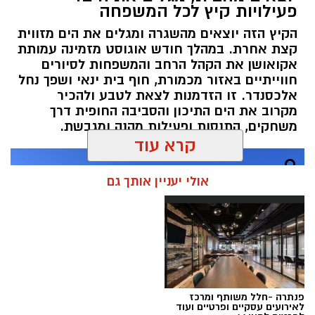
פעילויות קיץ לכל המשפחה
הקיץ הזה יוצאים מהשגרה ומגלים את הים מזווית
קצת אחרת. במהלך חודש אוגוסט מזמינה עמותת
אקואושן את הקהל הרחב והמשפחות לסיורים
חווייתיים באזור מכמורת, חוף בית ינאי ושפך נחל
אלכסנדר. זו הזדמנות לצאת לטבע ולהכיר
מקרוב את הים התיכון והסביבה החופית דרך
משחקים, התנסות ופעילות מהנה ומגבשת.
קרא עוד
אולי יעניין אותך גם
פנתרה -חלל משותף ומרכז
לאירועים עסקיים ופרטיים ועוד