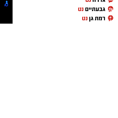
המשתתפים מיצג שיישאר כמזכרת לרשות
המקומית שבה נערך האירוע.
גן לאומי צבעי רמון מכתש רמון - יואב פלמה
מתנדב רשות הטבע והגנים
מה בתכנית?
הכניסה לפסטיבל חופשית, אך מספר המקומות
בכל מוקד מוגבל וההשתתפות מותנית בהרשמה
באתר השומרוני הטוב
יתקיים ערב של תצפית
מראש באתר האירוע. ניתן להזמין עד שישה
מטאורים תחת שמי הלילה, הכולל צפייה בכוכבים
כרטיסים למשפחה. המתחמים יהיו נגישים, והכניסה
באמצעות טלסקופים ומשקפות מקצועיות, ניווט בין
תתאפשר רק לנרשמים. בכניסה למתחמים יופעלו