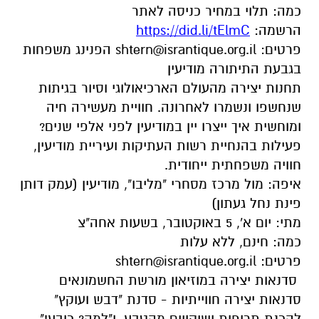
כמה: תלוי במחיר כניסה לאתר
הרשמה:
https://did.li/tElmC
פרטים:
shtern@israntique.org.il
הפנינג משפחות
בגבעת התיתורה מודיעין
תחנות יצירה מהעולם הארכיאולוגי וסיור בגיתות
שנחשפו ונשמרו לאחרונה. חוויית מעשירה חיה
ומוחשית איך ייצרו יין במודיעין לפני אלפי שנים?
פעילות בהנחיית רשות העתיקות ועיריית מודיעין,
חוויה משפחתית ייחודית.
איפה: מול מרכז מסחרי "מליבו", מודיעין (עמק דותן
פינת נחל געתון)
מתי: יום א', 5 באוקטובר, בשעות אחה"צ
כמה: חינם, ללא עלות
פרטים:
shtern@israntique.org.il
סדנאות יצירה במוזיאון מורשת החשמונאים
סדנאות יצירה חווייתיות - סדנת "דבש ועוקץ"
להכנת תרופות ושיקויים מהטבע, ו"למה? כובע!"