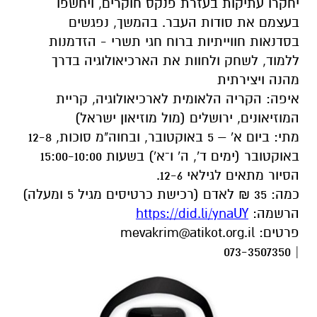
יחקרו עתיקות בעזרת פנקס חוקרים, ויחשפו
בעצמם את סודות העבר. בהמשך, נפגשים
בסדנאות חווייתיות ברוח חגי תשרי - הזדמנות
ללמוד, לשחק ולחוות את הארכיאולוגיה בדרך
מהנה ויצירתית
איפה: הקריה הלאומית לארכיאולוגיה, קריית
המוזיאונים, ירושלים (מול מוזיאון ישראל)
מתי: ביום א' – 5 באוקטובר, ובחוה"מ סוכות, 12-8
באוקטובר (ימים ד', ה' ו־א') בשעות 15:00-10:00
הסיור מתאים לגילאי 12-6.
כמה: 35 ₪ לאדם (רכישת כרטיסים מגיל 5 ומעלה)
הרשמה:
https://did.li/ynaUY
פרטים:
mevakrim@atikot.org.il
| 073-3507350