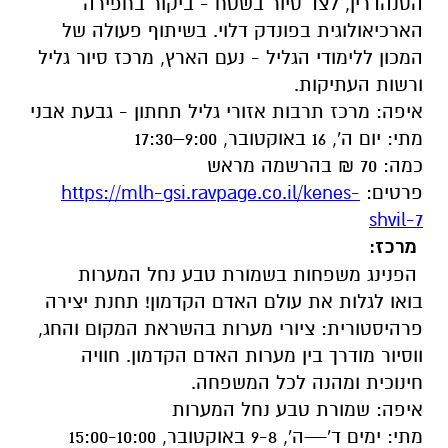
הסנהדרין, לצד סיור בשטח - ביקור בחפירה
הארכיאולוגית בפונדק דלוי. בשיתוף פעולה של
המכון ללימודי הגליל - נעם הארץ, מרכז סיור גליל
ורשות העתיקות.
איפה: מרכז תרבות אזורי גליל תחתון - גבעת אבני
מתי: יום ה', 16 באוקטובר, 9:00–17:30
כמה: 70 ₪ בהרשמה מראש
פרטים:
https://mlh-gsi.ravpage.co.il/kenes-
shvil-7
מרכז:
הפנינג משפחות בשמורת טבע נחל המערות
בואו לגלות את עולם האדם הקדמון! תחנת יצירה
פרהיסטורית: ציורי מערות בהשראת המקום והחג,
ווסיור מודרך בין מערות האדם הקדמון. חוויה
חינוכית ומהנה לכל המשפחה.
איפה: שמורת טבע נחל המערות
מתי: ימים ד'—ה', 9-8 באוקטובר, 15:00-10:00