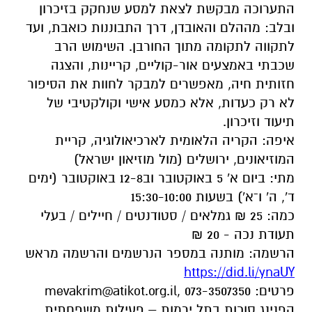
התערוכה מבקשת לצאת למסע שנחקק בזיכרון
ובלב: מההלם והאובדן, דרך התבוננות כואבת, ועד
לתקווה לתקומה מתוך החורבן. השימוש הרב
שכבתי באמצעים אור-קוליים, קריינות, והצגה
חזותית חיה, מאפשרים למבקר לחוות את הסיפור
לא רק כעדות, אלא כמסע אישי וקולקטיבי של
תיעוד וזיכרון.
איפה: הקריה הלאומית לארכיאולוגיה, קריית
המוזיאונים, ירושלים (מול מוזיאון ישראל)
מתי: ביום א' 5 באוקטובר וב12-8 באוקטובר (ימים
ד', ה' ו־א') בשעות 15:30-10:00
כמה: 25 ₪ גמלאים / סטודנטים / חיילים / בעלי
תעודת נכה - 20 ₪
הרשמה: מותנה במספר הנרשמים והרשמה מראש
https://did.li/ynaUY
פרטים:
, 073-3507350
mevakrim@atikot.org.il
הפנינג סוכות בתל ירמות – פעילות משפחתית