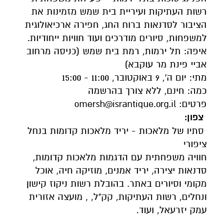
רשות העתיקות ועיריית בית שמש מזמינות את
הציבור לסדנאות ברוח החג, חפירה ארכיאולוגית
למשפחות, סיורים מודרכים ועוד חוויות ייחודיות.
איפה: תל ירמות, רמת בית שמש (כניסה מרחוב
אביי פינת מר עוקבא)
מתי: יום ה', 9 באוקטובר, 11:00 - 15:00
כמה: חינם, ללא צורך בהרשמה
פרטים:
omersh@israntique.org.il
צפון:
סתיו של מלאכות - יריד מלאכות קדומות בנחל
ציפורי
חוויה משפחתית עם הדגמות מלאכות קדומות,
סדנאות יצירה, יריד אמנים, מוזיקה חיה, אוכל
מקומי וסיורים באתר. בהובלת רשות ניקוז קישון
ונחלים, רשות העתיקות, קק"ל, , מועצה אזורית
עמק יזרעאל, ועוד.