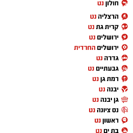
אפרת רוחין, ממונת קהל וקהילה במחוז דרום של
רשות הטבע והגנים
: "המדבר הישראלי בלילה הוא
עולם אחר. השקט, המרחבים הפתוחים ושמי
הכוכבים יוצרים חוויה שקשה למצוא במקומות
אחרים. כדי ליהנות ממופע הכוכבים המרהיב לא
צריך ציוד מיוחד או טלסקופים. כל מה שנדרש הוא
להגיע למקום חשוך ושקט, להרים את המבט אל
השמיים ולתת לעיניים להתרגל לחושך. מטר
הפרסאידים הוא הזדמנות נפלאה לצאת מהשגרה,
להגיע אל הגנים הלאומיים ושמורות הטבע בשעות
הנעימות של הקיץ ולגלות את היופי שמחכה לנו
דווקא כשהשמש שוקעת. אנחנו מזמינים את
הציבור להנות משקיעה מדברית קסומה, מהשקט
שמביא איתו הלילה וממופע הכוכבים הגדול, אך גם
לזכור לשמור על הטבע שסביבנו: לנסוע רק