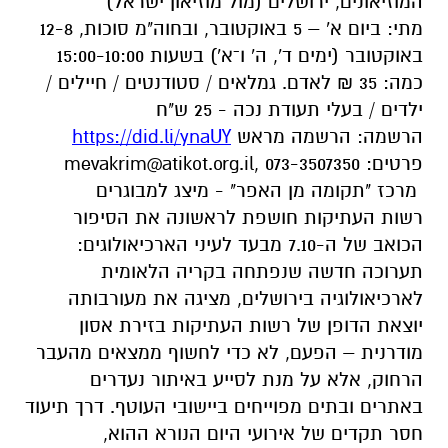
המוזיאונים, ירושלים (מול מוזיאון ישראל)
מתי: ביום א' – 5 באוקטובר, ובחוה"מ סוכות, 12-8
באוקטובר (ימים ד', ה' ו־א') בשעות 15:00-10:00
כמה: 35 ₪ לאדם. גמלאים / סטודנטים / חיילים /
ילדים / בעלי תעודת נכה - 25 ש"ח
הרשמה: הרשמה מראש
https://did.li/ynaUY
פרטים:
, 073-3507350
mevakrim@atikot.org.il
מרכז "תקומה מן האפר" - מיצג למבוגרים
רשות העתיקות חושפת לראשונה את הסיפור
הכואב של ה-7.10 מבעד לעיני הארכיאולוגים:
תערוכה חדשה שנפתחה בקריה הלאומית
לארכיאולוגיה בירושלים, מציגה את מעורבותה
יוצאת הדופן של רשות העתיקות בזירת אסון
מודרנית – הפעם, לא כדי לחשוף ממצאים מהעבר
הרחוק, אלא על מנת לסייע באיתור נעדרים
באתרים ובתים מפוייחים ביישובי העוטף. דרך תיעוד
חסר תקדים של אירועי היום הנורא ההוא,