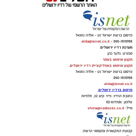
פרסום ברשת ישראל נט - אלדה נתנאל
elda@isnet.co.il
050-7870908 -
מערכת רדיו ירושלים
ספורט: גלעד כהן
תקנון שימוש באתר
תקנון שימוש באפליקציית רדיו ירושלים.
פרסום ברשת ישראל נט - אלדה נתנאל
050-7870908
elda@isnet.co.il
פרסום ברדיו ירושלים
כתובת הרדיו: פייר קינג 32, תלפיות
טלפון: 02-5777101
shirie@radio101.co.il
מייל:
קבוצת התקשורת ומקומוני הרשת: