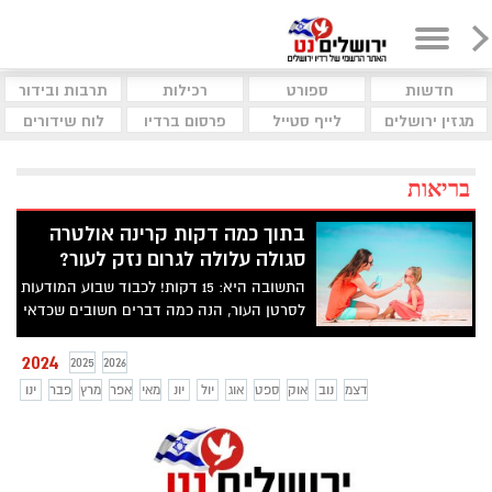
חדשות
ספורט
רכילות
תרבות ובידור
מגזין ירושלים
לייף סטייל
פרסום ברדיו
לוח שידורים
בריאות
בתוך כמה דקות קרינה אולטרה
סגולה עלולה לגרום נזק לעור?
התשובה היא: 15 דקות! לכבוד שבוע המודעות
לסרטן העור, הנה כמה דברים חשובים שכדאי
לדבר עליהם
2024
2025
2026
דצמ
נוב
אוק
ספט
אוג
יול
יונ
מאי
אפר
מרץ
פבר
ינו