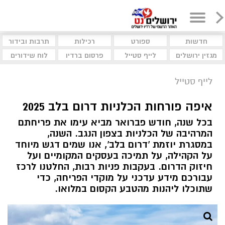
חדשות
ספורט
רכילות
תרבות ובידור
מגזין ירושלים
לייף סטייל
פרסום ברדיו
לוח שידורים
לייף סטייל
איפה פורחות הכלניות דרום בלב 2025
בכל שנה, חודש פברואר מביא עימו את פריחתם
המרהיבה של הכלניות בצפון הנגב. השנה,
במסגרת יוזמת 'דרום בלב', אנו שמים דגש מיוחד
על הקהילה, על תמיכה בעסקים המקומיים ועל
חיזוק הדרום. בעקבות פניות רבות, החלטנו לרכז
עבורכם מידע עדכני על מוקדי הפריחה, כדי
שתוכלו ליהנות מהטבע הקסום במלואו.