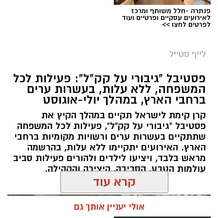
24 באוגוסט, יום שני, בשעות 9:00-12:00 הורים
לרגע, להתרחק מאורות העיר, להרים את המבט אל
פנתרה -חלל משותף ומרכז
וילדים
השמיים ולגלות עולם שלם של כוכבים, כוכבי לכת,
לאירועים עסקיים ופרטיים ועוד
לפרטים לחצו >>
24 באוגוסט, יום שני, בשעות 16:30-19:30 הורים
ערפיליות וסיפורי חלל.
וילדים
מטר הפרסאידים, מתרחש כתוצאה ממפגש כדור
26 באוגוסט, יום רביעי, בשעות 9:00-12:00 מבוגרים
לייף סטייל
הארץ עם השובל של כוכב השביט סוויפט-טאטל,
(גילאי 16+)
פסטיבל "גיבורי על קק"ל": פעילות לכל
הוא נחשב כמטר גדול במיוחד שבו ניתן לראות
27 באוגוסט, יום חמישי, בשעות 16:30-19:30 הורים
המשפחה, ללא עלות, בעשרות ערים
מטאורים רבים בלי שימוש באמצעי ראייה. בשיא
וילדים
ברחבי הארץ, במהלך יולי-אוגוסט
המטר, קצב המטאורים הנראים מגיע ל-80 עד 100
קרן קימת לישראל תקיים במהלך הקיץ את
מטאורים בשעה.
פסטיבל "גיבורי על קק"ל", פעילות לכל המשפחה
שתתקיים בעשרות ערים ורשויות מקומיות ברחבי
הארץ. האירועים יתקיימו ללא עלות, בהרשמה
מראש בלבד, ויציעו לילדים ולהורים פעילות סביב
עולמות הטבע, הסביבה, היצירה והקהילה.
קרא עוד
אולי יעניין אותך גם