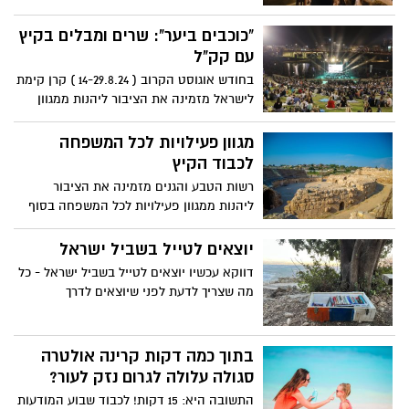
"כוכבים ביער": שרים ומבלים בקיץ
עם קק"ל
בחודש אוגוסט הקרוב ( 14-29.8.24 ) קרן קימת
לישראל מזמינה את הציבור ליהנות ממגוון
הופעות עם האומנים המובילים בישראל
ואירועים נוספים לכל המשפחה. מדובר
מגוון פעילויות לכל המשפחה
בהופעות ובאירועים לקהל הרחב במחיר
לכבוד הקיץ
סמלי, שייערכו בשלל היערות והפארקים של
רשות הטבע והגנים מזמינה את הציבור
קק"ל ברחבי הארץ.
ליהנות ממגוון פעילויות לכל המשפחה בסוף
השבוע
יוצאים לטייל בשביל ישראל
דווקא עכשיו יוצאים לטייל בשביל ישראל - כל
מה שצריך לדעת לפני שיוצאים לדרך
בתוך כמה דקות קרינה אולטרה
סגולה עלולה לגרום נזק לעור?
התשובה היא: 15 דקות! לכבוד שבוע המודעות