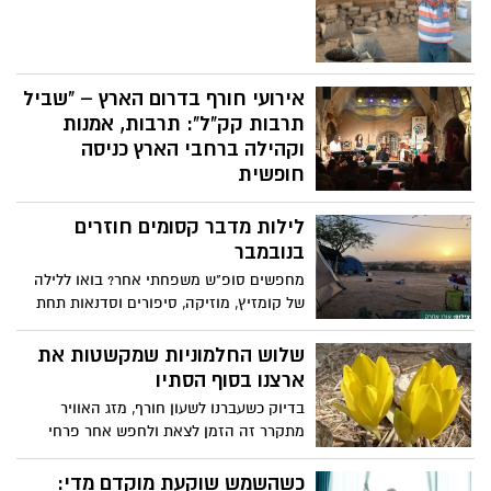
אירועי חורף בדרום הארץ – "שביל
תרבות קק"ל": תרבות, אמנות
וקהילה ברחבי הארץ כניסה
חופשית
קרן קימת לישראל ממשיכה לחזק את החוסן
לילות מדבר קסומים חוזרים
הקהילתי והצמיחה התרבותית בפריפריה
החברתית והגיאוגרפית של ישראל, ויוזמת
בנובמבר
סדרת אירועי תרבות חורפיים "שביל תרבות
מחפשים סופ"ש משפחתי אחר? בואו ללילה
קק"ל בשיתוף עם "קו תרבות" ו"תרבות
של קומזיץ, מוזיקה, סיפורים וסדנאות תחת
לישראל". אירועי נובמבר–דצמבר 2025
שמיים זרועי כוכבים במדבר.
יתקיימו כחלק מהמשך הפעילות לקידום
שלוש החלמוניות שמקשטות את
אמנות, תרבות וקהילה ברחבי הארץ מתוך
ארצנו בסוף הסתיו
אמונה בכוחה של התרבות לחבר בין אנשים
בדיוק כשעברנו לשעון חורף, מזג האוויר
וליצור מרחב של התחדשות וצמיחה.
מתקרר זה הזמן לצאת ולחפש אחר פרחי
האירועים פתוחים לקהל הרחב בכל הגילים,
החלמוניות.עם בואו של סוף הסתיו, כשמרבית
והכניסה - חופשית! פרסום וקישור לדף רישום
הצמחים כבר משילים את עליהם ומתכוננים
באתר קק"ל.
כשהשמש שוקעת מוקדם מדי: