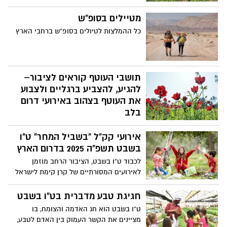
השנה, במסגרת יוזמת 'דרום בלב', אנו שמים
דגש מיוחד על הקהילה, על תמיכה בעסקים
מטיילים בסופ"ש
המקומיים ועל חיזוק הדרום. בעקבות פניות
כל ההמלצות לטיולים בסופ"ש ברחבי הארץ
רבות, החלטנו לרכז עבורכם מידע עדכני על
מוקדי הפריחה, כדי שתוכלו ליהנות מהטבע
הקסום במלואו.
תושבי העוטף קוראים לציבור–
להגיע, להצביע ברגליים ולצבוע
את העוטף בצהוב באירועי דרום
בלב
נוכח העדויות הקשות מהשבי - ראשי הרשויות
אירועי קק"ל "בשביל המחר" ט"ו
בנגב, קוראים לציבור להגיע ולהצביע ברגליים
למען החטופים ולצבוע את העוטף בצהוב.
בשבט תשפ"ה 2025 בדרום הארץ
ראשי הרשויות בנגב והתושבים, קוראים
לכבוד ט"ו בשבט, הציבור הרחב מוזמן
לציבור להצביע ברגליים ולהגיע בסופ"ש
לאירועים המסורתיים של קרן קימת לישראל
לאירועי "דרום בלב" שמתוכננים להתקיים
שיכללו מגוון פעילויות המתאימות לכל בני
כחלק מאירועי דרום אדום שיזם אופיר
המשפחה ביניהן, אירועים קהילתיים, טקסי
חגיגת טבע מדברית בט"ו בשבט
ליבשטיין ז"ל ומתקיימים בכל שנה בעונה
נטיעות ופעילויות חווייתיות .
ט"ו בשבט הוא חג האדמה והצומח, בו
הזאת בעוטף.
מציינים את הקשר העמוק בין האדם לטבע,