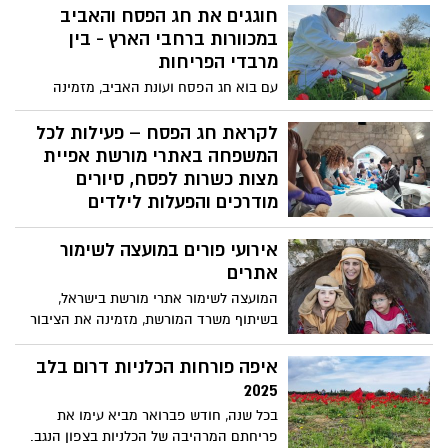
ובוחרים דרך האמנות להתמודד עם זיכרון
ומצטרפים לסדנת נגרות בגליל המערבי
חוגגים את חג הפסח והאביב
השואה.
במכוורות ברחבי הארץ - בין
מרבדי הפריחות
עם בוא חג הפסח ועונת האביב, מזמינה
המועצה להאבקה ודבש את הקהל הרחב
לביקור במכוורות ברחבי הארץ, במיוחד
לקראת חג הפסח – פעילות לכל
בתקופה זו, בה יש שפע של מרבדי פריחה,
המשפחה באתרי מורשת אפיית
לפגוש דבוראים, לטעום מצות בדבש, לחוות
מצות כשרות לפסח, סיורים
וללמוד על עולמן הקסום של הדבורים
מודרכים והפעלות לילדים
וחשיבותה של הדבורה בהאבקת פרחי ירקות
כולנו אוכלים מצות בפסח, אבל מי באמת יודע
ופירות ההופכים למזון מן הצומח.
אירועי פורים במועצה לשימור
ממה הן עשויות, איך הן כאלה דקות ולמה
אכלו אותן ביציאת מצרים? לקראת חג הפסח,
אתרים
מזמינים משרד המורשת והמועצה לשימור
המועצה לשימור אתרי מורשת בישראל,
אתרים את הציבור הרחב לשלב בין סיפור
בשיתוף משרד המורשת, מזמינה את הציבור
יציאת מצרים לתולדות ההתיישבות בארץ
הרחב לקחת חלק באירועים ובפעילויות
ישראל ובמדינת ישראל, בהפנינג ללא תשלום
מיוחדות לפורים באתרי מורשת ברחבי הארץ,
איפה פורחות הכלניות דרום בלב
לכל המשפחה, שיתקיים באתרי מורשת שונים
כולל תחפושות, הצגות, סדנאות יצירה,
2025
ברחבי הארץ, בימים שלפני חג הפסח.
משחקים אינטראקטיביים, סיורים מודרכים
בכל שנה, חודש פברואר מביא עימו את
ועוד.
פריחתם המרהיבה של הכלניות בצפון הנגב.