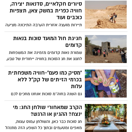
לפגוע בסל מתכת במספר הזריקות המועט
סיורים חקלאיים, סדנאות יצירה,
ביותר. פשוט, מהנה ומתאים לכולם! בואו
חוויה כפרית במשק צאן, תצפיות
לגלות חוויה ספורטיבית ייחודית בלב הטבע
כוכבים ועוד
משחק מאתגר ומהנה לכל גיל.
תיירות מועצה אזורית הערבה התיכונה מציעה
בחג הסוכות, לחוות את קסם המדבר וליהנות
ממגוון פעילויות, אטרקציות, וסדנאות לכל
חגיגת חול המועד סוכות בנאות
המשפחה- סיורי שטח, תצפיות כוכבים,
קדומים
סדנאות אמנות, ביקור בחממות החקלאיות,
שמורת נאות קדומים מזמינה את המשפחות
אמנות, ועוד, ובאתרי הלינה והקולינריה
לחגוג את חג הסוכות בחוויה ייחודית של טבע,
המדבריים- הנשענים על משאבי טבע נדירים
תרבות ושפע ארץ־ישראלי
ונופי בראשית.
"מסיק כמו פעם"-חוויה משפחתית
בכרמי הזיתים של קק"ל ללא
עלות
גם השנה בחוה"מ סוכות אנחנו מחכים לכם
עם מסיק זיתים חוויתי לכל המשפחה ביערות
קק"ל. הפעילות כוללת: מסיק זיתים, סיור
הקרב שמאחורי שולחן החג: מי
מודרך, סדנאות יצירה, הפעלות לילדים
ינצח? ההגיון או הרגש?
ולסיום, תוכלו למסוק את הפרי לתוך מכלים
חג סוכות כבר כאן, והשולחן עמוס עוגות,
לאיסוף זיתים.
מאפים ומטעמים ובתוך כל השפע הזה מתנהל