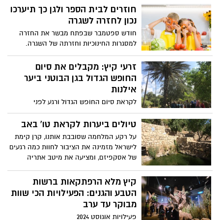
חוזרים לבית הספר ולגן כך תיערכו
מזמינים את הציבור לקחת חלק ב"מחברים
עבר ועתיד - קיץ מורשת" - מגוון מופעי
נכון לחזרה לשגרה
מוסיקה ופעילויות חווייתיות לכל המשפחה,
חודש ספטמבר שבפתח מבשר את החזרה
שיתקיימו באתרי מורשת ברחבי הארץ בימים
למסגרות החינוכיות וחזרתה של השגרה.
ראשון-רביעי, כ”א-כ”ד באב תשפ”ד, 28-25
ההרגלים שהילדים סיגלו לעצמם בקיץ, של
באוגוסט 2024. למפוני הצפון והדרום
הקימה המאוחרת, שעות המסך האינסופיות
זרעי קיץ: מקבלים את סיום
ההשתתפות בכל הפעילויות הינה ללא תשלום,
והרביצה מול המסכים, יידרשו להידחק
החופש הגדול בגן הבוטני ביער
אך מותנית בהרשמה מראש.
ובמקומם חזרתה של שגרה מבורכת, הליכה
אילנות
לבית הספר, סדר יום קבוע, חוגים וגם חזרה
לקראת סיום החופש הגדול ורגע לפני
לשגרת תזונה נכונה. לדברי תמר ידין, דיאטנית
שחוזרים לבתי הספר, קרן קימת לישראל
קלינית יועצת לחברת הרבלייף: "כדי שהילד
מזמינה את הציבור הרחב ליהנות ממגוון
טיולים ביערות לקראת טו' באב
וגם אנחנו נעבור בהצלחה לשגרת החיים
פעילויות שייערכו בגן הבוטני אילנות. מדובר
החדשה, מומלץ להתחיל לעשות מספר
על רקע המלחמה שסובבת אותנו, קרן קימת
בפעילויות אשר מתאימות לכלל הגילאים.
שינויים כשבוע לפני תחילת הלימודים, שיקלו
לישראל מזמינה את הציבור לחוות כמה רגעים
על המעבר משגרת קיץ חזרה לשגרת לימודים
של אסקפיזם, ומציעה את מיטב אתריה
(ועבודה מלאה, עבורנו המבוגרים)."
הרומנטיים בכל רחבי הארץ לדייטים לכבוד
טו' באב.
קיץ מלא הרפתקאות ברשות
הטבע והגנים: הפעילויות הכי שוות
מבוקר עד ערב
פעילויות אוגוסט 2024