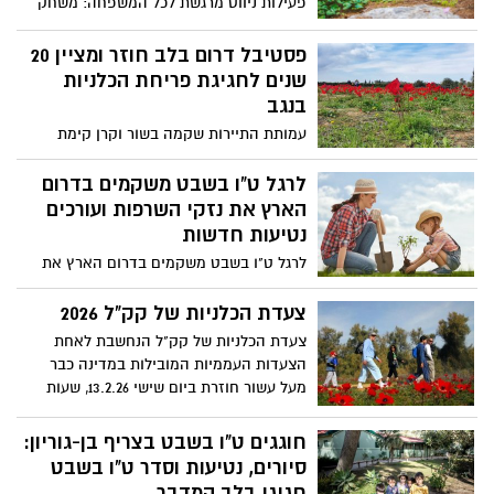
פעילות ניווט מרגשת לכל המשפחה: משחק
"חוויער" נושא פרסים, בין מרבדי פריחה של
רקפות וכלניות, ברחבי הריאה הירוקה של
פסטיבל דרום בלב חוזר ומציין 20
מרכז הארץ בדרך מחכים מדריכי קק"ל
שנים לחגיגת פריחת הכלניות
שיסבירו על נקודות העניין, שחקנים מחופשים,
בנגב
יצירה מהטבע, חוויה מוזיקלית, פיית יער,
עמותת התיירות שקמה בשור וקרן קימת
אגדות מומחזות ועוד שלל מפגשים מפתיעים
לישראל יקיימו השנה את פסטיבל דרום בלב,
סופשבוע,13-14 בפברואר, ביער בן שמן
שמציין 20 שנה לפריחת הכלניות בנגב, עם
לרגל ט"ו בשבט משקמים בדרום
ההשתתפות ללא תשלום
מרבדי פריחה אדומים. צעדת הכלניות של
הארץ את נזקי השרפות ועורכים
קק"ל, מרוץ הכלניות ה-12, פעילויות לכל
נטיעות חדשות
המשפחה ביערות קק"ל, כניסה ב 50% לעסקי
לרגל ט"ו בשבט משקמים בדרום הארץ את
תיירות נבחרים בחסות בנק הפועלים. חדש
נזקי השרפות, עורכים נטיעות חדשות, שימור
בפסטיבל – "מסע בעקבות הלב" סיורים
שטחים ושיקום אזורים טבעיים שנגרמו
צעדת הכלניות של קק"ל 2026
מודרכים של תקומה ביישובי הנגב המערבי
בעקבות אירועי ה 7 לאוקטובר בדרום
צעדת הכלניות של קק"ל הנחשבת לאחת
וכמובן – עשרות אתרי התיירות המקומיים
הצעדות העממיות המובילות במדינה כבר
שיציעו קטיף עצמי, סיורים חקלאיים, סדנאות
מעל עשור חוזרת ביום שישי 13.2.26, שעות
יצירה, טיולי אופניים, סלי פיקניק לקחת
8:00-14:00 קיבוץ דורות
לשטח ועוד המון הפסטיבל יתקיים בתאריכים
30 בינואר עד ה-28 בפברואר
חוגגים ט"ו בשבט בצריף בן-גוריון:
סיורים, נטיעות וסדר ט"ו בשבט
חגיגי בלב המדבר