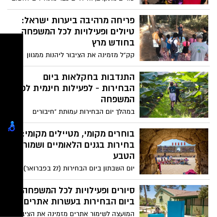
על התחפושות המושלמות. אבל לפני שקונים
תחפושות, חשוב לוודא שהן יהיו גם בטוחות.
פריחה מרהיבה ביערות ישראל:
טיולים ופעילויות לכל המשפחה
בחודש מרץ
קק"ל מזמינה את הציבור ליהנות ממגוון
אירועים מיוחדים, ביניהם קבלות שבת בטבע,
סדנאות יצירה לילדים לכבוד פורים וצעדת
התנדבות בחקלאות ביום
יקנעם המסורתית.
הבחירות - לפעילות חינמית לכל
המשפחה
במהלך יום הבחירות עמותת "חיבורים
בחקלאות" מזמינה אתכם - זוגות, קבוצות
חברים ומשפחות - לנצל את יום השבתון
בוחרים מקומי, מטיילים מקומי: יום
לפעילות של כיף עם חיבור לטבע ולאדמה,
בחירות בגנים הלאומיים ושמורות
זמן איכות לצד עזרה לענף החקלאות שנקלע
הטבע
למשבר קשה עם פרוץ המלחמה. מגיזום פטל
יום השבתון ביום הבחירות (27 בפברואר) הוא
במשק של אביחי באבני איתן בגולן, דרך עזרה
הזדמנות נהדרת ליהנות מיום טיול משפחתי
בחממות המלפפונים של אבי במושב אחיטוב
בטבע!
סיורים ופעילויות לכל המשפחה
בעמק חפר, ועד קטיף לימונים ופומלות אצל
ביום הבחירות בעשרות אתרים
יהודה החקלאי במושב שוקדה שבדרום -
תוכלו לבחור את האיזור שמתאים לכם.
המועצה לשימור אתרים מזמינה את הציבור