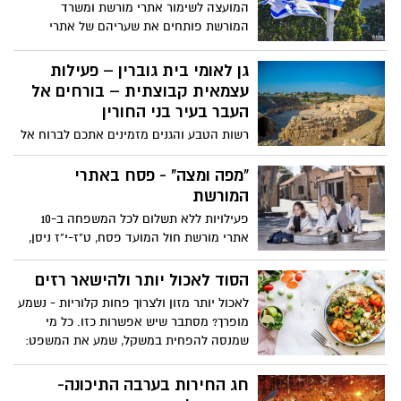
המועצה לשימור אתרי מורשת ומשרד
המורשת פותחים את שעריהם של אתרי
מורשת ייחודיים ברחבי הארץ – ללא תשלום!
מסע מרתק לאורך ציר זמן היסטורי ארוך,
גן לאומי בית גוברין – פעילות
מראשית הציונות דרך ימי המנדט הבריטי,
עצמאית קבוצתית – בורחים אל
מלחמת העצמאות ועד ימינו אנו.
העבר בעיר בני החורין
רשות הטבע והגנים מזמינים אתכם לברוח אל
העבר עם משחק קבוצתי מעולמות התוכן של
מרחבי הבריחה בגן לאומי בית גוברין.
"מפה ומצה" - פסח באתרי
המורשת
פעילויות ללא תשלום לכל המשפחה ב-10
אתרי מורשת חול המועד פסח, ט"ז-י"ז ניסן,
25-24.4
הסוד לאכול יותר ולהישאר רזים
לאכול יותר מזון ולצרוך פחות קלוריות - נשמע
מופרך? מסתבר שיש אפשרות כזו. כל מי
שמנסה להפחית במשקל, שמע את המשפט:
"פשוט תאכל פחות" פעמים רבות וחשב
לעצמו: "אבל אם אני אוכל פחות, אני אהיה
חג החירות בערבה התיכונה-
רעב!" נכון, הקטנת כמויות המזון היא אחת