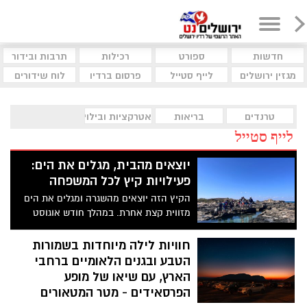
חדשות
ספורט
רכילות
תרבות ובידור
מגזין ירושלים
לייף סטייל
פרסום ברדיו
לוח שידורים
טרנדים
בריאות
אטרקציות ובילוי
לייף סטייל
יוצאים מהבית, מגלים את הים:
פעילויות קיץ לכל המשפחה
הקיץ הזה יוצאים מהשגרה ומגלים את הים
מזווית קצת אחרת. במהלך חודש אוגוסט
מזמינה עמותת אקואושן את הקהל הרחב
והמשפחות לסיורים חווייתיים באזור מכמורת,
חוויות לילה מיוחדות בשמורות
חוף בית ינאי ושפך נחל אלכסנדר. זו הזדמנות
הטבע ובגנים הלאומיים ברחבי
לצאת לטבע ולהכיר מקרוב את הים התיכון
הארץ, עם שיאו של מופע
והסביבה החופית דרך משחקים, התנסות
הפרסאידים - מטר המטאורים
ופעילות מהנה ומגבשת.