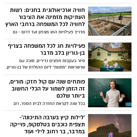
קרב בלתי נראה: המוח ההגיוני מול מוח
הדחפים. מי ינצח?
חוויה ארכיאולוגית בחגים: רשות
העתיקות מזמינה את הציבור
לחוויה לכל המשפחה ברחבי הארץ
מדריך פעילויות החג מצפון ועד דרום - גם
בחינם >>>
פעילויות חג לכל המשפחה בצריף
בן-גוריון בלב מדבר
סיור בעקבות חפצים נדירים, סוכה עם
שרשראות "מתנות" ליום ההולדת של בן-גוריון,
יצירת ברכות שנה טובה והצגה מרגשת
מקורית- "דוד ובן-גוריון" לילדים ולמבוגרים.
פותחים שנה עם קול חזק: מורים,
צריף בן-גוריון פותח את שעריו בחגי תשרי עם
זה הזמן לשמור על הכלי החשוב
שלל פעילויות מיוחדות לכל המשפחה
ביותר שלכם
בכל שנה לקראת החזרה לבית הספר, רוב
השיח הציבורי מתמקד בתלמידים ובהורים-
מה לקנות? מה לאכול? איך להתכונן נכון? אך
'לילות קיץ בערבה התיכונה'-
יש קבוצה נוספת וחשובה לא פחות שחוזרת
תצפית כוכבים בטלסקופ, פוייקה
לשגרה לא פחות מאתגרת: המורים. עבורם,
במדבר, בר רחוב לילי ועוד
הקול הוא כלי העבודה המרכזי, המשמש