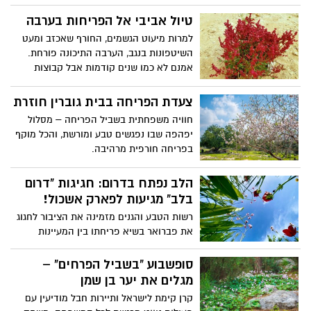
מודעות המצוין בישראל ובמדינות נוספות
מוקדש לשמירה על חיות הבר. לצד החגיגות
בעולם, ומתמקד בציון המשפחתיות בכלל
טיול אביבי אל הפריחות בערבה
והתחפושות, האירועים מדגישים את חשיבות
והאימהות בפרט. בישראל מצוין יום המשפחה
למרות מיעוט הגשמים, החורף שאכזב ומעט
השמירה על הסביבה, החיבור למורשת
בתאריך העברי ל' בשבט, יום פטירתה של
השיטפונות בנגב, הערבה התיכונה פורחת.
וההיסטוריה.
הנרייטה סאלד שהייתה פעילת ציבור
אמנם לא כמו שנים קודמות אבל קבוצות
שהקדישה את חייה ופועלה לרעיון הציוני
פריחה מעטרות בצבעים את החול המדברי.
ולעם היהודי. סאלד פעלה רבות בתחומי
השיטפונות המעטים הצליחו להביא לאפיקי
צעדת הפריחה בבית גוברין חוזרת
החינוך וההוראה, העבודה הסוציאלית
הנחלים שיבשו, ולאזורים הצחיחים- זרעי
חוויה משפחתית בשביל הפריחה – מסלול
והבריאות וכונתה אם הילדים. לרגל יום זה
פרחים הפורחים כעת: טוריים זיפניים צהובים,
יפהפה שבו נפגשים טבע ומורשת, והכל מוקף
מסבירה עו"ס דנה רכבי, מנהלת מחלקת
כוכב, אהרונסוניה, לונאה צאת עלים, פשתנית,
בפריחה חורפית מרהיבה.
שיקום ותמיכה באגודה למלחמה בסרטן, מה
פרעושית, שן-ארי, מררית ותמריר בכתמים
חשוב לדעת על ההתמודדות עם הגילוי כי
וורודים ועוד, וגם צמחים רב שנתיים שפורחים
אחד מבני המשפחה חלה בסרטן:
הלב נפתח בדרום: חגיגות "דרום
או מלבלבים עכשיו.
בלב" מגיעות לפארק אשכול!
רשות הטבע והגנים מזמינה את הציבור לחגוג
את פברואר בשיא פריחתו בין המעיינות
והמדשאות של הנגב המערבי עם שוק אומנים
ססגוני על המים, מופעי קרקס, סדנאות "קסם
סופשבוע "בשביל הפרחים" –
המדבר" ומתחם חקר מיוחד לבתי גידול
מגלים את יער בן שמן
מימיים
קרן קימת לישראל ותיירות חבל מודיעין עם