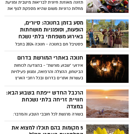
תזונה מאוזנת חיונית לבריאות מיטבית ומניעת
מחלות כרוניות משום שהיא מספקת לגוף את
כל אבות המזון, הוויטמינים והמינרלים
הנדרשים לתפקוד תקין. תזוונה מאוזנת
מסע בזמן בחנוכה: סיורים,
כוללת מגוון מזונות מקבוצות מזון שונות תוך
הופעות, וסופגניות מושחתות
שמירה על צריכת קלוריות יומית שמאזנת בין
באירוע משפחתי בלתי נשכח
פחמימות, חלבונים, שומנים, ויטמינים
פסטיבל חם בחנוכה - חנוכה 2024 בחבל
ומינרלים.
מודיעין לטייל במקומות בהם חיו ופעלו
המכבים לצאת למסע בזמן בעקבותיהם עם
חנוכה באתרי המורשת בדרום
סיורים מודרכים והופעות, הפנינג ארכיאולוגיה,
אירועי "שבוע מורשת" - בהצדעה לכוחות
כתב חידה ומשחקי ניווט, סיורי עששיות ועוד
הביטחון, ההצלה והרפואה, ומגוון פעילויות
אירועי הדלקת נרות אותנטיים ומרגשים עם
בעשרות אתרים בדרום ובכל רחבי הארץ
קהילות המושבים חגיגה קולינרית ברוח חנוכה
עם סופגניות מושחתות בשלל סוגים ומטבחים
הרכבל החדש ייפתח בשבוע הבא:
ולביבות חמות 25 בדצמבר עד 1 בינואר
חוויית זריחה בלתי נשכחת
במצדה
בשורה מרגשת לכל חובבי הטבע והמדבר:
בשבוע הבא, ב-29.11, ייפתח הרכבל החדש
במצדה ויחל לפעול בשעות הזריחה. ההרכבל
5 מקומות בהם תוכלו למצוא את
ייצא לראשונה בשעה 6:00 בבוקר וייקח אתכם