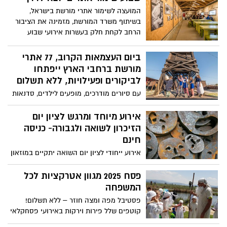
המועצה לשימור אתרי מורשת בישראל,
בשיתוף משרד המורשת, מזמינה את הציבור
הרחב לקחת חלק בעשרות אירועי שבוע
שימור אתרים - רובם ללא תשלום - שיתקיימו
בכל רחבי הארץ בין התאריכים 31-15 במאי
ביום העצמאות הקרוב, 77 אתרי
מורשת ברחבי הארץ ייפתחו
לביקורים ופעילויות, ללא תשלום
עם סיורים מודרכים, מופעים לילדים, סדנאות
יצירה, מפגשים עם אמנים וסופרים, הכרות עם
משחקים וחפצים של פעם, מיצגים אורקוליים
אירוע מיוחד ומרגש לציון יום
ועוד.
הזיכרון לשואה ולגבורה- כניסה
חינם
אירוע ייחודי לציון יום השואה יתקיים במוזאון
הנגב לאמנות בבאר שבע, ביום השואה.
במרכז האירוע, "אני נושא עימי את צער
פסח 2025 מגוון אטרקציות לכל
השתיקה", הרצאתה של עפרה הראל, אמנית,
המשפחה
מרצה וחוקרת זיכרון השואה דרך אמנות
פסטיבל מפה ומצה חוזר – ללא תשלום!
וחומר, על אמנים בני הדור השני והשלישי
קוטפים שלל פירות וירקות באירועי פסחקלאי
שנושאים את זיכרון השואה ביצירותיהם
בצפון הנגב, משחזרים את יציאת מצרים