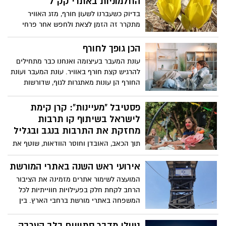
החלמוניות באתרי קק"ל
היישר למופע עוצר נשימה – זריחת השמש
בדיוק כשעברנו לשעון חורף, מזג האוויר
מעל הרי המדבר.
מתקרר זה הזמן לצאת ולחפש אחר פרחי
החלמוניות.
הכן גופך לחורף
עונת המעבר בעיצומה ואנחנו כבר מתחילים
להרגיש קצת חורף באוויר. עונת המעבר ועונת
החורף הן עונות מאתגרות לגוף, שדורשות
שימת לב רבה יותר בתזונה.
פסטיבל "מעיינות": קרן קימת
לישראל בשיתוף קו תרבות
מחזקת את התרבות בנגב ובגליל
תוך הכאב, האובדן וחוסר הוודאות, שוטף את
הנגב והגליל גל של יצירה, קואליציית מוסדות
התרבות והמורשת בנגב ובגליל בשיתוף קק"ל
אירועי ראש השנה באתרי המורשת
בחרו להפיק פסטיבל 'מעיינות' המבקש
המועצה לשימור אתרים מזמינה את הציבור
להשמיע קול של תקווה, דווקא מהמקומות
הרחב לקחת חלק בפעילויות חווייתיות לכל
שנפגעו הכי קשה. פסטיבל 'מעיינות' מהווה
המשפחה באתרי מורשת ברחבי הארץ. בין
במה למוסדות התרבות וליוצרים מהנגב
הפעילויות השנה: הכנת אגרות ברכה, סדנת
ומהגליל, ומדגיש את עוצמתה של היצירה
הכנת ריבה, שזירת פרחים לחג, פסטיבל דבש
טיולי מדבר סתוויים בלב הערבה