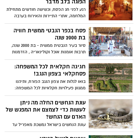
הפוגה בלב מדבר
הדרכים לקצץ בצריכת הקלוריות, אבל היא
רגע לפני חג הפסח, וכשישה חודשים מתחילת
לא תספיק אם לא משנים את מה שאוכלים.
המלחמה, אתרי התיירות והאירוח בערבה
זה אולי נשמע טוב מכדי להיות אמיתי, אבל
התיכונה אשר הוסבו במשך חודשים לטובת כ-
אפשר לאכול יותר ולצרוך פחות קלוריות. צריך
3,000 מפונים, פונו בהדרגה, וערוכים לקבלת
פסח בכפר הנבטי ממשית חוויה
רק לדעת איך להגדיל את נפח המזון.
אורחים וכבר מדווחים על עלייה בתפוסה.
בת 2000 שנה
תיירות מועצה אזורית הערבה התיכונה מציעה
סיור בעיר הנבטית ממשית - בת 2000 שנה,
הפוגה נעימה בחג הפסח, ולחוות את שלוות
תרבות אומנות אוכל וקולינאריה , הזדמנות
המדבר, המאפשר הזדמנות לניתוק בריא
לגעת בזמן שחלף, להתחבר לניחוחות העבר
מהמצב, עם מגוון פעילויות וסדנאות לכל
ולהתרגש מחוויה כמו-היסטורית צבעונית
חגיגה חקלאית לכל המשפחה:
המשפחה.
וקסומה של מראות, ריחות וטעמים ברחובות
פסחקלאי בצפון הנגב!
הכפר
בואו לגלות את צפון הנגב הפורח, ותיהנו
ממגוון פעילויות חקלאיות לכל המשפחה:
עונת הנחשים החלה מה ניתן
לעשות כדי לצמצם את המפגש של
האדם עם הנחש?
עונת הנחשים בישראל נמשכת מאפריל עד
אוקטובר, כאשר החודשים החמים ביותר
(יוני-יולי) הם השיא של הפעילות