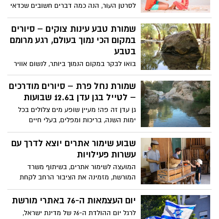
לסרטן העור, הנה כמה דברים חשובים שכדאי
לדבר עליהם
שמורת טבע עינות צוקים – סיורים
במקום הכי נמוך בעולם, רגע מרומם
בטבע
בואו לבקר במקום הנמוך ביותר, לנשום אוויר
צח ולהכיר את נפלאות החי והצומח הייחודיים
לנווה המדבר הנמוך בעולם! מובן שיש כאן גם
שמורת נחל פרת – סיורים מודרכים
בריכות שכשוך ומקום מושלם לפיקניק!
– לטייל בגן עדן ב12.6 שבועות
גן עדן זה פה! מעיין שופע מים צלולים בכל
ימות השנה, בריכות ומפלים, בעלי חיים
וצמחייה קסומים ועוד שלל חוויות - כל אלה
ממתינים לכם בעין פרת. בואו לסייר בשמורה!
שבוע שימור אתרים יוצא לדרך עם
עשרות פעילויות
המועצה לשימור אתרים, בשיתוף משרד
המורשת, מזמינה את הציבור הרחב לקחת
חלק בעשרות אירועי שבוע שימור אתרים -
חלקם הגדול ללא תשלום - שיתקיימו בכל
יום העצמאות ה-76 באתרי מורשת
רחבי הארץ בין התאריכים י"ד-כ"ג באייר, 31-
לרגל יום ההולדת ה-76 של מדינת ישראל,
22 במאי.