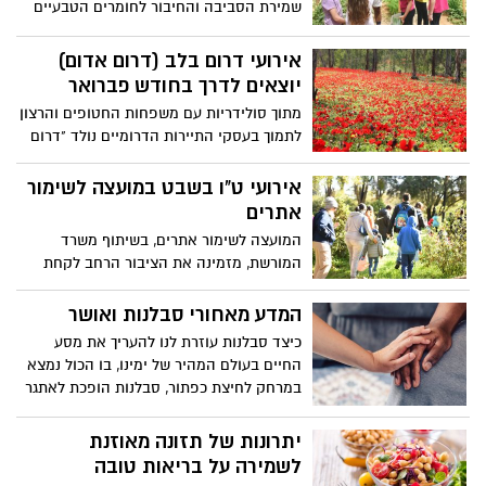
שמירת הסביבה והחיבור לחומרים הטבעיים
והממוחזרים.. בתיירות מועצה אזורית הערבה
התיכונה, מזמינים לצאת אל לב הטבע, בין
אירועי דרום בלב (דרום אדום)
נופי המדבר המרהיבים ומזג האוויר הנוח,
יוצאים לדרך בחודש פברואר
במגוון פעילויות לכל המשפחה, המשלבות בין
מתוך סולידריות עם משפחות החטופים והרצון
מסורת החג לבין החדשנות החקלאית-
לתמוך בעסקי התיירות הדרומיים נולד "דרום
סדנאות מגוונות, שתילות, טיולים להיכרות
בלב" צעדת הכלניות של קק"ל - "צועדים
עולם הצומח הייחודי, סיורים חקלאיים, ועוד.
וזוכרים", מרוץ הכלניות להשבת החטופים,
אירועי ט"ו בשבט במועצה לשימור
סיור מודרכים של קק"ל ועמותת התיירות
אתרים
שקמה בשור אל נקודות טבע מרהיבות 50%
המועצה לשימור אתרים, בשיתוף משרד
הנחה באמצע שבוע למגוון סדנאות וחוויות
המורשת, מזמינה את הציבור הרחב לקחת
בעסקים מקומיים בחסות בנק הפועלים והמון
חלק בעשרות אירועי ט"ו בשבט באתרי מורשת
פעילויות של עסקים קטנים שמנסים לחזור
ברחבי הארץ, בהן נטיעות, סיורים מודרכים,
המדע מאחורי סבלנות ואושר
לפעילות לאחר השנה הקשה בחייהם דרום
ערבי שירה, הרצאות ועוד.
בלב, יתקיים בתאריכים 2-28 בפברואר
כיצד סבלנות עוזרת לנו להעריך את מסע
החיים בעולם המהיר של ימינו, בו הכול נמצא
במרחק לחיצת כפתור, סבלנות הופכת לאתגר
של ממש. עם זאת, לסבלנות יש ערך רב שיכול
לתרום לתחושת הרווחה
יתרונות של תזונה מאוזנת
לשמירה על בריאות טובה