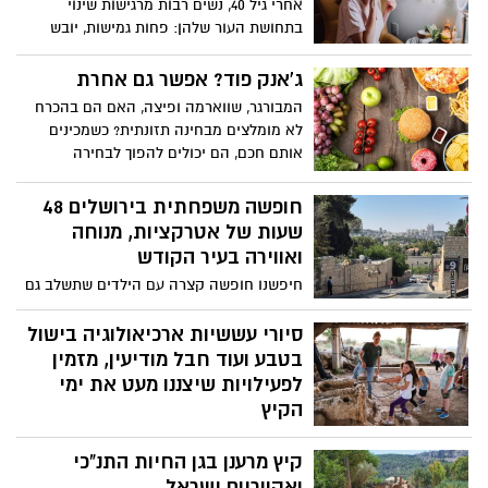
אחרי גיל 40, נשים רבות מרגישות שינוי
חלף – אבל לא בטוח שזה באמת המצב.
בתחושת העור שלהן: פחות גמישות, יובש
פולינה יוליש, אחות רכזת תחומים במחוז
שבולט יותר בבוקר, עור שנראה דק ועדין יותר
ירושלים והשפלה של מכבי שירותי בריאות,
– ולפעמים גם הופעה חדשה של קמטוטים
ג'אנק פוד? אפשר גם אחרת
מדגישה שגם כשלא רואים נחיל ברור של
שלא היו שם קודם. כל אלה אינם סימנים של
המבורגר, שווארמה ופיצה, האם הם בהכרח
מדוזות, הן עדיין נמצאות במים גם אם לעיתים
הזנחה, אלא תוצאה טבעית של תהליכים
לא מומלצים מבחינה תזונתית? כשמכינים
קשה לזהות אותן וכך גם הסכנה לצריבה
שמתרחשים בעור במהלך השנים.
אותם חכם, הם יכולים להפוך לבחירה
בהחלט קיימת.
מפתיעה שגם טעימה וגם לא רעה כלל
מבחינת ערך תזונתי. שירן לב יעקופור,
חופשה משפחתית בירושלים 48
תזונאית ילדים ומנהלת מכבי אקטיבי
שעות של אטרקציות, מנוחה
במודיעין, עם כל הטיפים לשדרוג מנות
ואווירה בעיר הקודש
שילדים אוהבים.
חיפשנו חופשה קצרה עם הילדים שתשלב גם
חוויה, גם תוכן וגם קצת מנוחה – וירושלים
התגלתה כבחירה מעולה. עיר שמציעה מגוון
סיורי עששיות ארכיאולוגיה בישול
פעילויות, טבע, היסטוריה, אוכל טוב ואווירה
בטבע ועוד חבל מודיעין, מזמין
שאין בשום מקום אחר.
לפעילויות שיצננו מעט את ימי
הקיץ
אזור חבל מודיעין, המרחב הכפרי של המרכז,
קיץ מרענן בגן החיות התנ"כי
משובץ בעשרות אתרי תיירות קטנים
ומיוחדים, אשר יצרו במיוחד עשרות פעילויות
ואקווריום ישראל