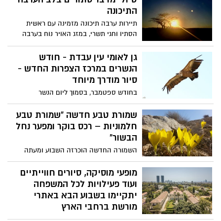
והקהילה אשר מתעוררת דווקא במקומות
וחלוצים, "חפשו את המטמון" בעקבות בן
התיכונה
שבהם ההרס מורגש עתה יותר מכל.
גוריון וסיורים מודרכים באתרים.
תיירות ערבה תיכונה מזמינה עם ראשית
הסתיו וחגי תשרי, במזג האויר נוח בערבה
התיכונה, לחקור את פלאי המדבר בטיולים
בלתי נשכחים.
גן לאומי עין עבדת - חודש
הנשרים במרכז הצפרות החדש -
סיור מודרך מיוחד
בחודש ספטמבר, בסמוך ליום הנשר
הבינלאומי, אנחנו מזמינים אתכם לבקר
בסמוך לאתרי קינון הנשרים מהחשובים
שמורת טבע חדשה "שמורת טבע
בישראל. במהלך הסיור נשמע ממדריכי רשות
חלמוניות – רכס בוקר ומפער נחל
הטבע והגנים על הפעולות לשימור אוכלוסיית
הבשור"
הנשרים נוכח הקשיים והסכנות ועל עולמם של
השמורה החדשה הוכרזה השבוע ומעתה
הנשרים בנגב. הסיור יתחיל במבואת שמורת
נחשבת כשטח מוגן תחת אחריות רשות הטבע
מצוק הצינים, מרכז צפרות רמת נגב. משם
והגנים, אשר תאפשר לשמור על ערכי הטבע
מופעי מוסיקה, סיורים חווייתיים
נמשיך ברכבים פרטיים לכניסה לגן לאומי עין
והמורשת המתקיימים בהם.
ועוד פעילויות לכל המשפחה
עבדת, שם נצא למסלול הליכה של כשעה.
יתקיימו בשבוע הבא באתרי
בתום הסיור, למעוניינים משחק עצמאי
מורשת ברחבי הארץ
בפארק קבר בן-גוריון.
משרד המורשת והמועצה לשימור אתרים