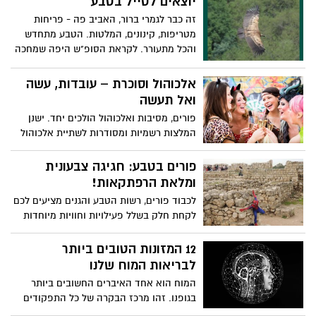
יוצאים לטייל בטבע
זה כבר לגמרי ברור, האביב פה - פריחות
מטריפות, קינונים, המלטות. הטבע מתחדש
והכל מתעורר. לקראת הסופ"ש היפה שמחכה
לנו, הכנו בשבילכם כמה המלצות לפעילויות
וסיורים מודרכים
אלכוהול וסוכרת – עובדות, עשה
ואל תעשה
פורים, מסיבות ואלכוהול הולכים יחד. ישנן
המלצות רשמיות ומסודרות לשתיית אלכוהול
אשר לפיהן לאישה מומלץ לשתות עד 1 מנת
אלכוהול ליום ולגברים עד 2 מנות ליום. מנת
פורים בטבע: חגיגה צבעונית
אלכוהול היא מנה המכילה 15 גרם אלכוהול,
ומלאת הרפתקאות!
לדוגמה: 330 מ"ל בירה, 140 מ"ל יין יבש, 30
לכבוד פורים, רשות הטבע והגנים מציעים לכם
מ"ל וודקה / ויסקי / ברנדי / ג'ין / רום. כמויות
לקחת חלק בשלל פעילויות וחוויות מיוחדות
גדולות של אלכוהול אינן מומלצות כיוון
ובשמורות הטבע ברחבי הארץ
שעלולות לפגוע בבריאות באופנים שונים.
12 המזונות הטובים ביותר
לבריאות המוח שלנו
המוח הוא אחד האיברים החשובים ביותר
בגופנו. זהו מרכז הבקרה של כל התפקודים
והמערכות של גופנו. הוא משמש כמרכז פיקוד