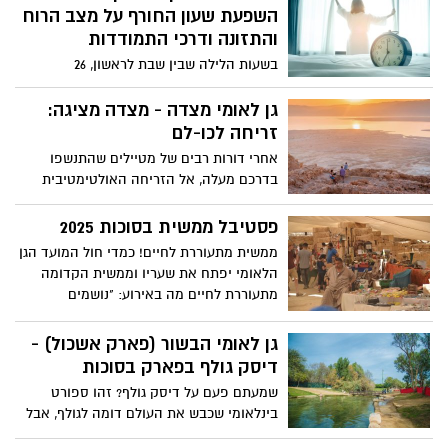
לחורף נשלפות מהאדמה שלוש יפיפיות
השפעת שעון החורף על מצב הרוח
זהובות שמוסיפות צבע וניחוח של קסם לנוף
והתזונה ודרכי התמודדות
הישראלי. הכירו את החלמוניות – גיאופיטים
בשעות הלילה שבין שבת לראשון, 26
ממשפחת הנרקיסיים, שפורחים דווקא
באוקטובר 2025, השעון בישראל יזוז שעה
כשהכול מסביב נרגע.
אחת אחורה ויעבור לשעון חורף. אבל מה
גן לאומי מצדה - מצדה מציגה:
המשמעות של הזזה קטנה זו עבור הגוף,
זריחה לכו-לם
הנפש והשגרה התזונתית שלנו?
אחרי דורות רבים של מטיילים שהתנשפו
בדרכם מעלה, אל הזריחה האולטימטיבית
בפסגת המצדה השקת "רכבל לזריחה" /
"זריחה לכולם"! מוזמנים ומוזמנות לעלות על
פסטיבל ממשית בסוכות 2025
הרכבל הישר אל המופע הכי מהפנט במדבר
ממשית מתעוררת לחיים! כמדי חול המועד הגן
יהודה: זריחת השמש.
הלאומי יפתח את שעריו וממשית הקדומה
מתעוררת לחיים מה באירוע: "נושמים
תרבות" - מופעי מוזיקה ומחול אתניים
בשיתוף מפעל הפיס / פעילות בשיתוף "קסם
גן לאומי הבשור (פארק אשכול) -
המדבר" - התיירות הבדואית בנגב: מפגש
דיסק גולף בפארק בסוכות
והיכרות עם התרבות והמנהגים: מלאכות
שמעתם פעם על דיסק גולף? זהו ספורט
קדומות, אוהל בדואי, מספר סיפורים, תיפוף
בינלאומי שכבש את העולם דומה לגולף, אבל
על דרבוקות ועוד.
עם דיסק מעופף במקום כדור ומקל.המטרה