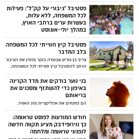
המרהיב של הקיץ
פסטיבל "גיבורי על קק"ל": פעילות
מדי שנה בחודש אוגוסט מתקבצים המונים
לכל המשפחה, ללא עלות,
כדי לצפות בתופעת טבע לילית ומדהימה
"מטר המטאורים" (פרסאידים) בה נצפים
בעשרות ערים ברחבי הארץ,
מטאורים רבים מנקודה אחת בשמי הלילה.
במהלך יולי-אוגוסט
השנה המטר מגיע לשיאו באמצע אוגוסט בין
קרן קימת לישראל תקיים במהלך הקיץ את
התאריכים 09-14 באוגוסט 2026.
פסטיבל קיץ חווייתי לכל המשפחה
פסטיבל "גיבורי על קק"ל", פעילות לכל
המשפחה שתתקיים בעשרות ערים ורשויות
בלב המדבר
מקומיות ברחבי הארץ. האירועים יתקיימו
צריף בן-גוריון שבשדה בוקר מזמין את הציבור
ללא עלות, בהרשמה מראש בלבד, ויציעו
הרחב לפסטיבל קיץ חווייתי לכל המשפחה,
לילדים ולהורים פעילות סביב עולמות הטבע,
מסע אל חייו של דוד בן-גוריון ("הזקן")
הסביבה, היצירה והקהילה.
באמצעות פעילויות גוף-נפש, יצירה, סיורים
בני נוער בודקים את מדד הקרינה
והרצאות, בלב המדבר.
באיפון כדי להשתזף ומסכנים את
בריאותם
הם פותחים את אפליקציית מזג האוויר,
מחפשים את שעות ה־UV הגבוהות ביותר
ויוצאים לשמש כדי “להשיג צבע” ד"ר להבית
חודש המודעות לפוסט טראומה:
אקרמן מומחית לרפואת עור מזהירה: "הטרנד
כך נוירופידבק מציע תקווה חדשה
הוויראלי החדש ברשתות החברתיות עלול
לנפגעי טראומה ומלחמה
להוביל לנזק בלתי הפיך לעור ולהעלות את