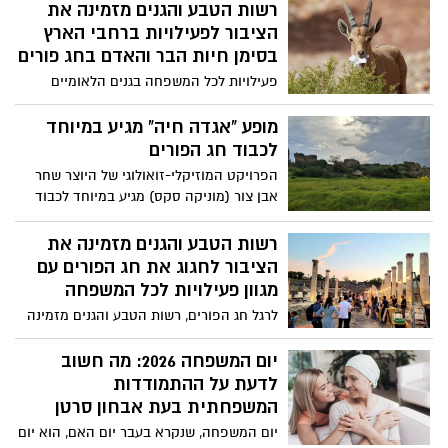
רשות הטבע והגנים מזמינה את
אלה, אבל הטבע מגיע עד הסלון. על רקע
סבוריאה דרמטיטיס – מחלת עור דלקתית
המצב הביטחוני והשהייה הממושכת בבית
הציבור לפעילויות ברחבי הארץ
וכרונית, הנוטה להחמיר במצבי סטרס, גם אם
בסמוך למרחבים המוגנים, רשות הטבע והגנים
בסימן חיות הבר והאדם בחג פורים
האדם עצמו אינו מגדיר את עצמו כ”חווה
מציעה לציבור מגוון רחב של תכנים דיגיטליים
לחץ”.
פעילויות לכל המשפחה בגנים הלאומיים
ופעילויות לילדים, שנועדו לסייע בהעברת
ובשמורות הטבע לאורך החודש ובחג פורים,
הזמן בבית בצורה נעימה, חווייתית ומעשירה.
במטרה להעלות את המודעות הציבורית
מופע "אגדה חיה" מגיע במיוחד
לחיות הבר אותן אנחנו פוגשים בשטחים
לכבוד חג הפורים
הפתוחים ולפעמים בשטח המיושב ועל
הפרויקט המוזיקלי-זואולוגי של היוצר שחר
החשיבות לשמור מרחק מהם.
אבן צור (מוניקה סקס) מגיע במיוחד לכבוד
החג ויתקיים הפעם בגן הלאומי תל אשקלון
ביום רביעי ה-04/03
רשות הטבע והגנים מזמינה את
הציבור לחגוג את חג הפורים עם
מגוון פעילויות לכל המשפחה
לרגל חג הפורים, רשות הטבע והגנים מזמינה
את הציבור לחגוג בטבע עם מגוון פעילויות
חווייתיות לכל המשפחה. בגנים הלאומיים
יום המשפחה 2026: מה חשוב
ובשמורות הטבע ברחבי הארץ יתקיימו סיורים
לדעת על ההתמודדות
מודרכים, סדנאות יצירה, קריאות מגילה,
המשפחתית בעת אבחון סרטן
מופעי אור-קוליים ופעילויות מיוחדות
יום המשפחה, שנקרא בעבר יום האם, הוא יום
בהשראת חודש שמירת הטבע, שהשנה